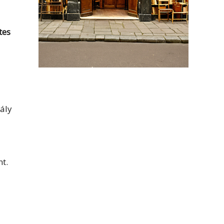
tes
ály
nt.