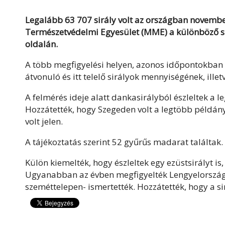
Legalább 63 707 sirály volt az országban novembe
Természetvédelmi Egyesület (MME) a különböző si
oldalán.
A több megfigyelési helyen, azonos időpontokban
átvonuló és itt telelő sirályok mennyiségének, ill
A felmérés ideje alatt dankasirályból észleltek a 
Hozzátették, hogy Szegeden volt a legtöbb példán
volt jelen.
A tájékoztatás szerint 52 gyűrűs madarat találtak.
Külön kiemelték, hogy észleltek egy ezüstsirályt i
Ugyanabban az évben megfigyelték Lengyelország
szeméttelepen- ismertették. Hozzátették, hogy a sir