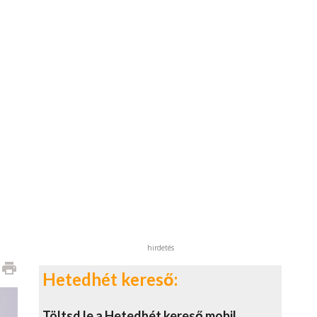
hirdetés
print
Hetedhét kereső:
Töltsd le a Hetedhét kereső mobil