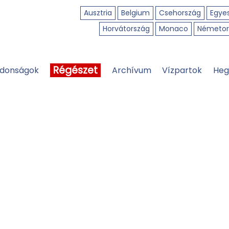
Ausztria
Belgium
Csehország
Egyes
Horvátország
Monaco
Németor
Régészet
jdonságok
Archívum
Vízpartok
Heg