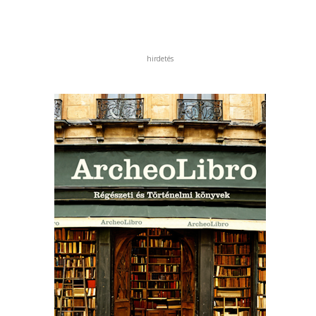
hirdetés