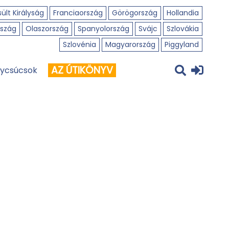
ült Királyság
Franciaország
Görögország
Hollandia
szág
Olaszország
Spanyolország
Svájc
Szlovákia
Szlovénia
Magyarország
Piggyland
AZ ÚTIKÖNYV
ycsúcsok