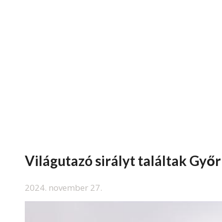
Világutazó sirályt találtak Győ
2024. november 27.