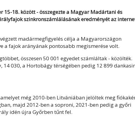
r 15-18. között - összegezte a Magyar Madártani és
rályfajok szinkronszámlálásának eredményét az interne
 végzett madármegfigyelés célja a Magyarországon
etve a fajok arányának pontosabb megismerése volt.
legtöbbet, összesen 50 001 egyedet számláltak - közölték.
y, 14 030, a Hortobágy térségében pedig 12 899 dankasir
s, amelyet még 2010-ben Litvániában jelöltek meg fiókaké
ban, majd 2012-ben a soproni, 2021-ben pedig a győri
ály idén újra Győrben tűnt fel.