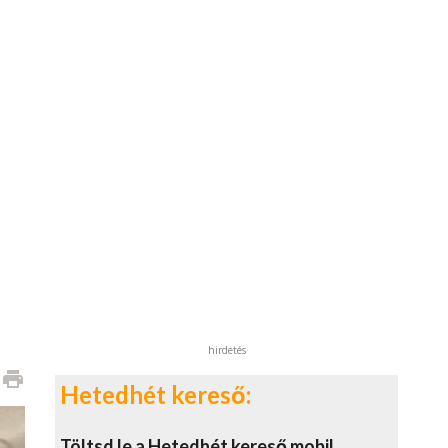
hirdetés
print
Hetedhét kereső:
Töltsd le a Hetedhét kereső mobil