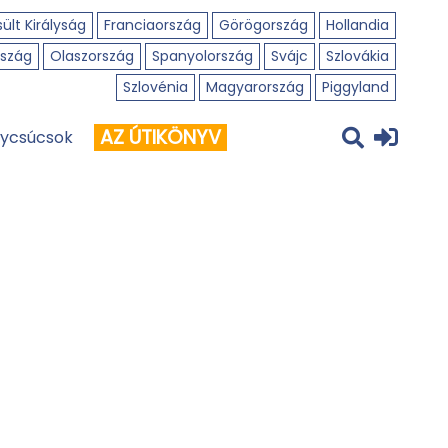
ült Királyság
Franciaország
Görögország
Hollandia
szág
Olaszország
Spanyolország
Svájc
Szlovákia
Szlovénia
Magyarország
Piggyland
AZ ÚTIKÖNYV
ycsúcsok