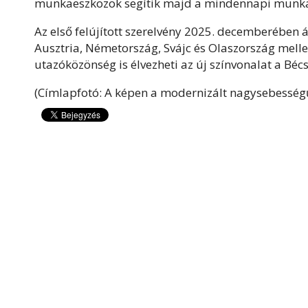
munkaeszközök segítik majd a mindennapi munká
Az első felújított szerelvény 2025. decemberében á
Ausztria, Németország, Svájc és Olaszország mell
utazóközönség is élvezheti az új színvonalat a Béc
(Címlapfotó: A képen a modernizált nagysebességű