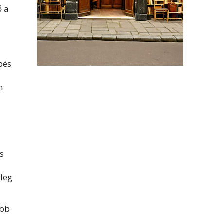
ő a
épés
n
s
eleg
obb