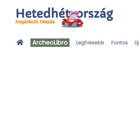
ArcheoLibro
Legfrissebb
Fontos
Ú