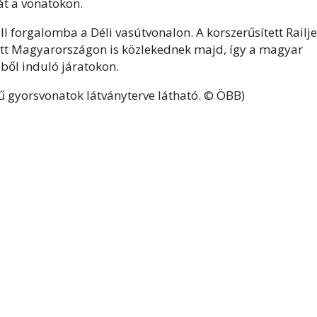
t a vonatokon.
ll forgalomba a Déli vasútvonalon. A korszerűsített Railj
ett Magyarországon is közlekednek majd, így a magyar
sből induló járatokon.
 gyorsvonatok látványterve látható. © ÖBB)