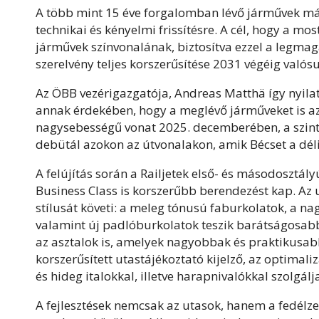
A több mint 15 éve forgalomban lévő járművek mára 
technikai és kényelmi frissítésre. A cél, hogy a mo
járművek színvonalának, biztosítva ezzel a legm
szerelvény teljes korszerűsítése 2031 végéig valós
Az ÖBB vezérigazgatója, Andreas Matthä így nyilatkoz
annak érdekében, hogy a meglévő járműveket is az 
nagysebességű vonat 2025. decemberében, a szint
debütál azokon az útvonalakon, amik Bécset a déli 
A felújítás során a Railjetek első- és másodosztály
Business Class is korszerűbb berendezést kap. Az
stílusát követi: a meleg tónusú faburkolatok, a na
valamint új padlóburkolatok teszik barátságosabb
az asztalok is, amelyek nagyobbak és praktikusab
korszerűsített utastájékoztató kijelző, az optimal
és hideg italokkal, illetve harapnivalókkal szolgál
A fejlesztések nemcsak az utasok, hanem a fedélze