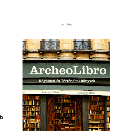
hirdetés
bb