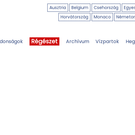
Ausztria
Belgium
Csehország
Egyes
Horvátország
Monaco
Németor
Régészet
jdonságok
Archívum
Vízpartok
Heg