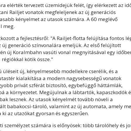
elérték tervezett üzemidejük felét, így elérkezett az id
stani Railjet vonatok megfeleljenek az új generációs
agasabb kényelmet az utasok számára. A 60 meglévő
ul meg.
ott a fejlesztésről: "A Railjet-flotta felújítása fontos l
új generáció színvonalára emeljük. Az első felújított
én új Koralmbahn vasúti vonal megnyitásával egy időbe
régiókkal kötik össze."
ú üléseit új, kényelmesebb modellekre cserélik, és a
 utastér kialakítása a modern nagysebességű vonatok
gyobb privát szférát biztosító, egybefüggő háttámlák,
á a környezetet. Megújulnak a lábtartók, kapaszkodók é
bak lesznek. Az utasok kényelmét tovább növeli a
izált babakocsi-tároló, valamint az új automata, amely m
ja ki az utazókat gyorsan és egyszerűen.
ti személyzet számára is előnyösek: több tárolóhely és j