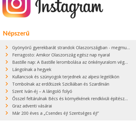
Népszerű
Gyönyörű gyerekbarát strandok Olaszországban - megmutatjuk a 15 legjobbat
Ferragosto: Amikor Olaszország egész nap nyaral
Bastille nap: A Bastille lerombolása az önkényuralom végét jelentette
Lángolnak a hegyek
Kullancsok és szúnyogok terjednek az alpesi legelőkön
Tombolnak az erdőtüzek Szicíliában és Szardínián
Szent Iván-éj – A lángoló folyó
Ősszel feltárulnak Bécs és környékének rendkívüli építészeti kincsei
Graz adventi vásárai
Már 200 éves a „Csendes éj! Szentséges éj!”