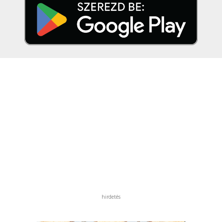
hirdetés