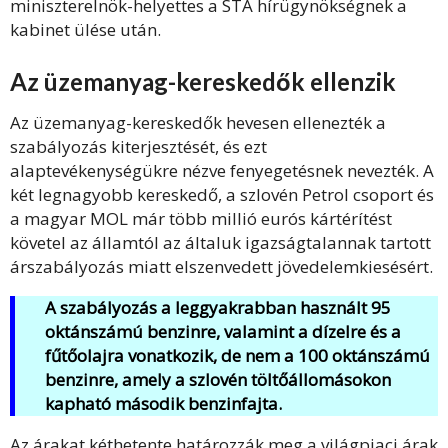
miniszterelnök-helyettes a STA hírügynökségnek a
kabinet ülése után.
Az üzemanyag-kereskedők ellenzik
Az üzemanyag-kereskedők hevesen ellenezték a
szabályozás kiterjesztését, és ezt
alaptevékenységükre nézve fenyegetésnek nevezték. A
két legnagyobb kereskedő, a szlovén Petrol csoport és
a magyar MOL már több millió eurós kártérítést
követel az államtól az általuk igazságtalannak tartott
árszabályozás miatt elszenvedett jövedelemkiesésért.
A szabályozás a leggyakrabban használt 95
oktánszámú benzinre, valamint a dízelre és a
fűtőolajra vonatkozik, de nem a 100 oktánszámú
benzinre, amely a szlovén töltőállomásokon
kapható második benzinfajta.
Az árakat kéthetente határozzák meg a világpiaci árak