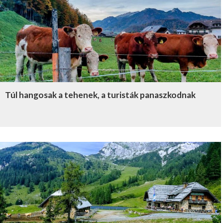
Túl hangosak a tehenek, a turisták panaszkodnak