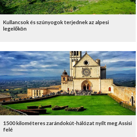
Kullancsok és szúnyogok terjednek az alpesi
legelőkön
1500 kilométeres zarándokút-hálózat nyílt meg Assisi
felé