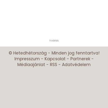
hirdetés
© Hetedhétország - Minden jog fenntartva!
Impresszum
-
Kapcsolat
-
Partnerek
-
Médiaajánlat
-
RSS
-
Adatvédelem