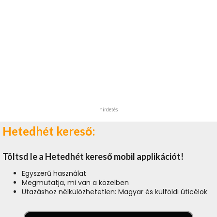
hirdetés
Hetedhét kereső:
Töltsd le a Hetedhét kereső mobil applikációt!
Egyszerű használat
Megmutatja, mi van a közelben
Utazáshoz nélkülözhetetlen: Magyar és külföldi úticélok