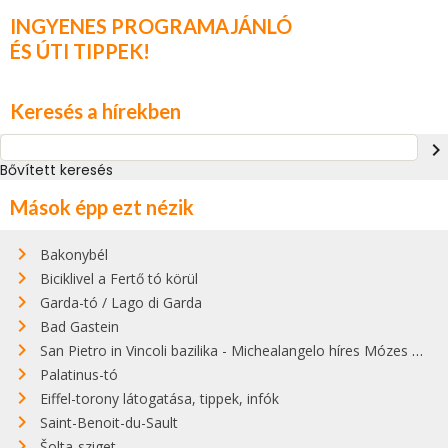
INGYENES PROGRAMAJÁNLÓ
ÉS ÚTI TIPPEK!
Keresés a hírekben
navigate_next
Bővített keresés
Mások épp ezt nézik
Bakonybél
Biciklivel a Fertő tó körül
Garda-tó / Lago di Garda
Bad Gastein
San Pietro in Vincoli bazilika - Michealangelo híres Mózes szobra
Palatinus-tó
Eiffel-torony látogatása, tippek, infók
Saint-Benoit-du-Sault
Šolta-sziget