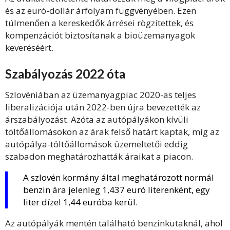
és az euró-dollár árfolyam függvényében. Ezen
túlmenően a kereskedők árrései rögzítettek, és
kompenzációt biztosítanak a bioüzemanyagok
keveréséért.
Szabályozás 2022 óta
Szlovéniában az üzemanyagpiac 2020-as teljes
liberalizációja után 2022-ben újra bevezették az
árszabályozást. Azóta az autópályákon kívüli
töltőállomásokon az árak felső határt kaptak, míg az
autópálya-töltőállomások üzemeltetői eddig
szabadon meghatározhatták áraikat a piacon.
A szlovén kormány által meghatározott normál
benzin ára jelenleg 1,437 euró literenként, egy
liter dízel 1,44 euróba kerül.
Az autópályák mentén található benzinkutaknál, ahol