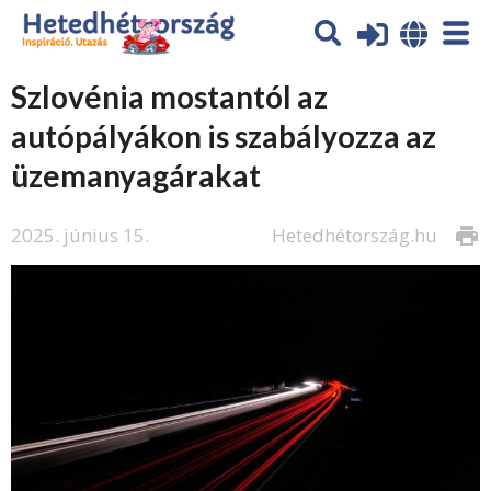
Szlovénia mostantól az
autópályákon is szabályozza az
üzemanyagárakat
2025. június 15.
Hetedhétország.hu
print