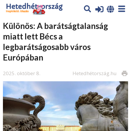
Különös: A barátságtalanság
miatt lett Bécs a
legbarátságosabb város
Európában
2025. október 8.
Hetedhétország.hu
print