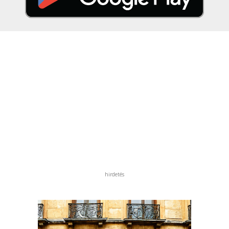
hirdetés