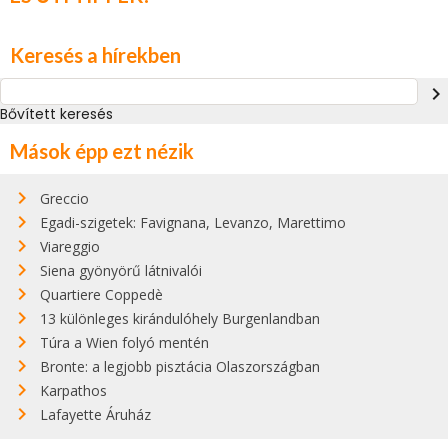
Keresés a hírekben
navigate_next
Bővített keresés
Mások épp ezt nézik
Greccio
Egadi-szigetek: Favignana, Levanzo, Marettimo
Viareggio
Siena gyönyörű látnivalói
Quartiere Coppedè
13 különleges kirándulóhely Burgenlandban
Túra a Wien folyó mentén
Bronte: a legjobb pisztácia Olaszországban
Karpathos
Lafayette Áruház