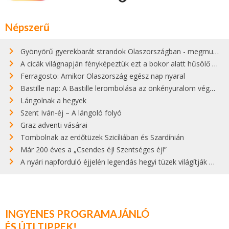
Népszerű
Gyönyörű gyerekbarát strandok Olaszországban - megmutatjuk a 15 legjobbat
A cicák világnapján fényképeztük ezt a bokor alatt hűsölő cicát Kisorosziban
Ferragosto: Amikor Olaszország egész nap nyaral
Bastille nap: A Bastille lerombolása az önkényuralom végét jelentette
Lángolnak a hegyek
Szent Iván-éj – A lángoló folyó
Graz adventi vásárai
Tombolnak az erdőtüzek Szicíliában és Szardínián
Már 200 éves a „Csendes éj! Szentséges éj!”
A nyári napforduló éjjelén legendás hegyi tüzek világítják meg Zugspitzét
INGYENES PROGRAMAJÁNLÓ
ÉS ÚTI TIPPEK!