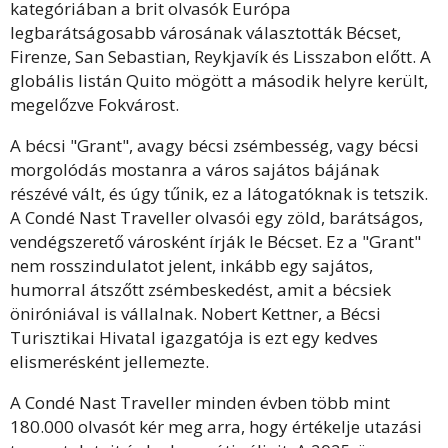
kategóriában a brit olvasók Európa
legbarátságosabb városának választották Bécset,
Firenze, San Sebastian, Reykjavík és Lisszabon előtt. A
globális listán Quito mögött a második helyre került,
megelőzve Fokvárost.
A bécsi "Grant", avagy bécsi zsémbesség, vagy bécsi
morgolódás mostanra a város sajátos bájának
részévé vált, és úgy tűnik, ez a látogatóknak is tetszik.
A Condé Nast Traveller olvasói egy zöld, barátságos,
vendégszerető városként írják le Bécset. Ez a "Grant"
nem rosszindulatot jelent, inkább egy sajátos,
humorral átszőtt zsémbeskedést, amit a bécsiek
öniróniával is vállalnak. Nobert Kettner, a Bécsi
Turisztikai Hivatal igazgatója is ezt egy kedves
elismerésként jellemezte.
A Condé Nast Traveller minden évben több mint
180.000 olvasót kér meg arra, hogy értékelje utazási