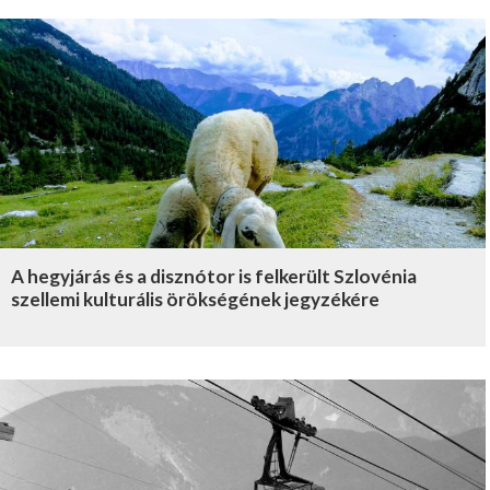
A hegyjárás és a disznótor is felkerült Szlovénia
szellemi kulturális örökségének jegyzékére