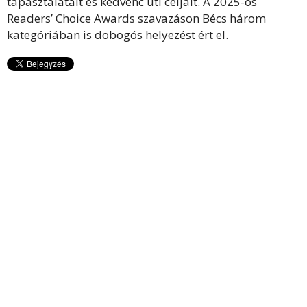
tapasztalatait és kedvenc úti céljait. A 2025-ös
Readers’ Choice Awards szavazáson Bécs három
kategóriában is dobogós helyezést ért el.