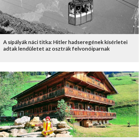
A sípályák náci titka: Hitler hadseregének kísérletei
adtak lendületet az osztrák felvonóiparnak