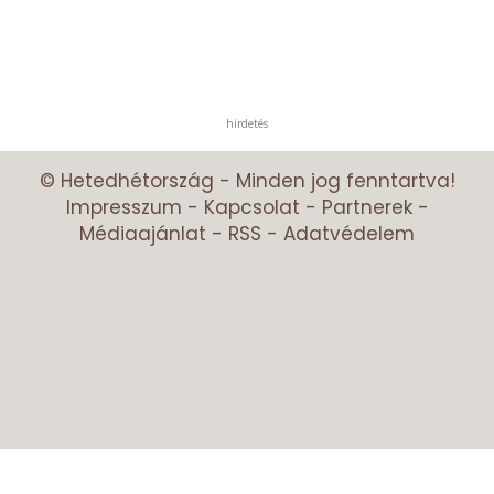
hirdetés
© Hetedhétország - Minden jog fenntartva!
Impresszum
-
Kapcsolat
-
Partnerek
-
Médiaajánlat
-
RSS
-
Adatvédelem