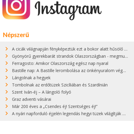
Népszerű
A cicák világnapján fényképeztük ezt a bokor alatt hűsölő cicát Kisorosziban
Gyönyörű gyerekbarát strandok Olaszországban - megmutatjuk a 15 legjobbat
Ferragosto: Amikor Olaszország egész nap nyaral
Bastille nap: A Bastille lerombolása az önkényuralom végét jelentette
Lángolnak a hegyek
Tombolnak az erdőtüzek Szicíliában és Szardínián
Szent Iván-éj – A lángoló folyó
Graz adventi vásárai
Már 200 éves a „Csendes éj! Szentséges éj!”
A nyári napforduló éjjelén legendás hegyi tüzek világítják meg Zugspitzét