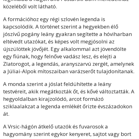
közeléből volt látható.
A formációhoz egy régi szlovén legenda is
kapcsolódik. A történet szerint a hegyekben élő
jószívű pogány leány gyakran segítette a hóviharban
eltévedt utazókat, és képes volt megjósolni az
újszülöttek jövőjét. Egy alkalommal azt jövendölte
egy fiúnak, hogy felnőve vadász lesz, és elejti a
Zlatorogot, a legendás, aranyszarvú zergét, amelynek
a Júliai-Alpok mítoszaiban varázserőt tulajdonítanak.
A monda szerint a jóslat feldühítette a leány
testvéreit, akik megátkozták őt, és kővé változtatták. A
hegyoldalban kirajzolódó, arcot formázó
sziklaalakzat a legenda emlékét őrizte évszázadokon
át.
A Vrsic-hágón átkelő utazók és fuvarosok a
hagyomány szerint egykor kenyeret, sajtot vagy bort