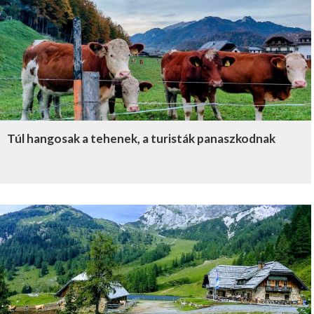
Túl hangosak a tehenek, a turisták panaszkodnak