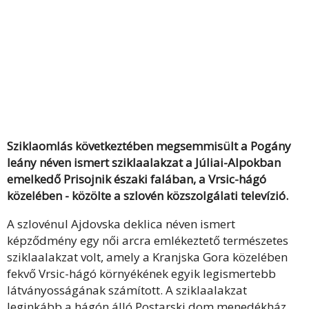
Sziklaomlás következtében megsemmisült a Pogány
leány néven ismert sziklaalakzat a Júliai-Alpokban
emelkedő Prisojnik északi falában, a Vrsic-hágó
közelében - közölte a szlovén közszolgálati televízió.
A szlovénul Ajdovska deklica néven ismert
képződmény egy női arcra emlékeztető természetes
sziklaalakzat volt, amely a Kranjska Gora közelében
fekvő Vrsic-hágó környékének egyik legismertebb
látványosságának számított. A sziklaalakzat
leginkább a hágón álló Postarski dom menedékház