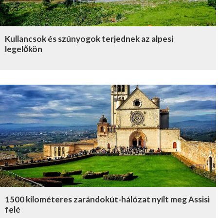
Kullancsok és szúnyogok terjednek az alpesi
legelőkön
1500 kilométeres zarándokút-hálózat nyílt meg Assisi
felé