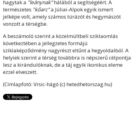
hagytak a
"leánynak"
hálából a segítségéért. A
természetes
"kőarc"
a Júliai-Alpok egyik ismert
jelképe volt, amely számos túrázót és hegymászót
vonzott a térségbe.
A beszámoló szerint a közelmúltbeli sziklaomlás
következtében a jellegzetes formájú
sziklaképződmény nagyrészt eltűnt a hegyoldalból. A
helyiek szerint a térség továbbra is népszerű célpontja
lesz a kirándulóknak, de a táj egyik ikonikus eleme
ezzel elveszett.
(Címlapfotó: Vrsic-hágó (c) hetedhetorszag.hu)