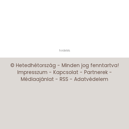
hirdetés
© Hetedhétország - Minden jog fenntartva!
Impresszum
-
Kapcsolat
-
Partnerek
-
Médiaajánlat
-
RSS
-
Adatvédelem