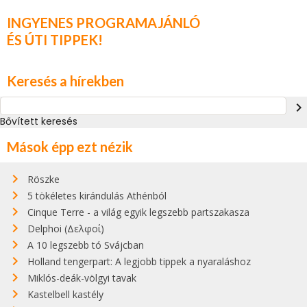
INGYENES PROGRAMAJÁNLÓ
ÉS ÚTI TIPPEK!
Keresés a hírekben
navigate_next
Bővített keresés
Mások épp ezt nézik
Röszke
5 tökéletes kirándulás Athénból
Cinque Terre - a világ egyik legszebb partszakasza
Delphoi (Δελφοί)
A 10 legszebb tó Svájcban
Holland tengerpart: A legjobb tippek a nyaraláshoz
Miklós-deák-völgyi tavak
Kastelbell kastély