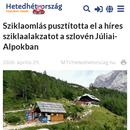
Sziklaomlás pusztította el a híres
sziklaalakzatot a szlovén Júliai-
Alpokban
2026. április 29.
MTI/Hetedhétország.hu
print