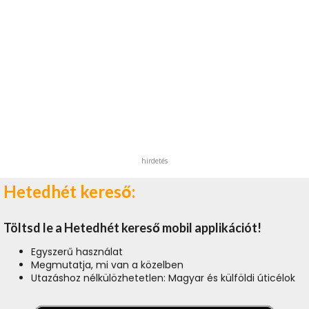
hirdetés
Hetedhét kereső:
Töltsd le a Hetedhét kereső mobil applikációt!
Egyszerű használat
Megmutatja, mi van a közelben
Utazáshoz nélkülözhetetlen: Magyar és külföldi úticélok