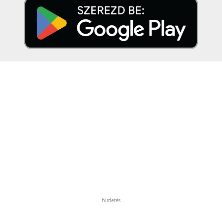
hirdetés