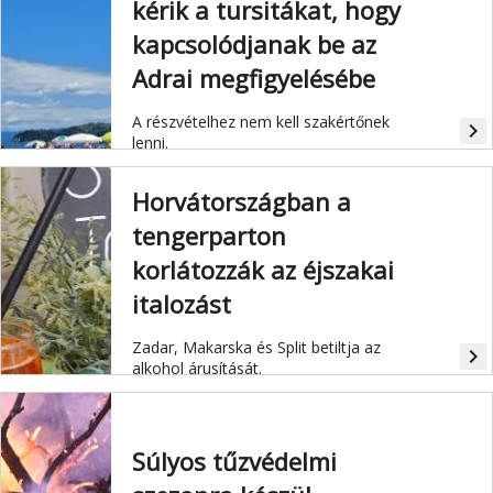
kérik a tursitákat, hogy
kapcsolódjanak be az
Adrai megfigyelésébe
A részvételhez nem kell szakértőnek
navigate_next
lenni.
Horvátországban a
tengerparton
korlátozzák az éjszakai
italozást
Zadar, Makarska és Split
betiltja az
navigate_next
alkohol árusítását.
Súlyos tűzvédelmi