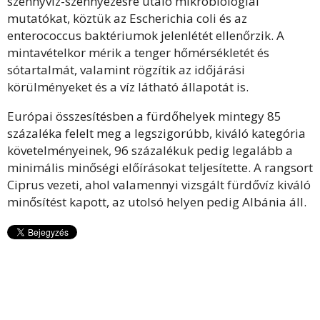
szennyvíz-szennyezésre utaló mikrobiológiai
mutatókat, köztük az Escherichia coli és az
enterococcus baktériumok jelenlétét ellenőrzik. A
mintavételkor mérik a tenger hőmérsékletét és
sótartalmát, valamint rögzítik az időjárási
körülményeket és a víz látható állapotát is.
Európai összesítésben a fürdőhelyek mintegy 85
százaléka felelt meg a legszigorúbb, kiváló kategória
követelményeinek, 96 százalékuk pedig legalább a
minimális minőségi előírásokat teljesítette. A rangsort
Ciprus vezeti, ahol valamennyi vizsgált fürdővíz kiváló
minősítést kapott, az utolsó helyen pedig Albánia áll.