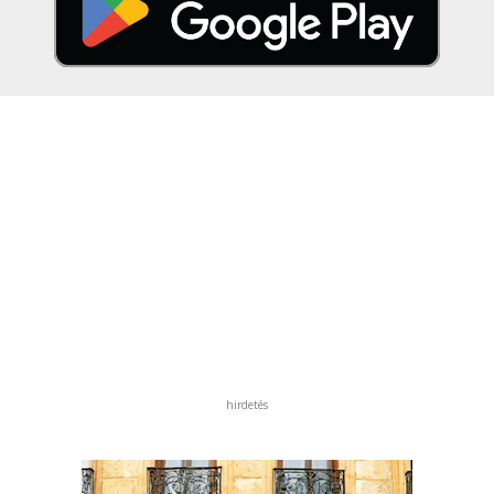
hirdetés