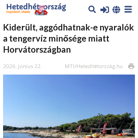
Kiderült, aggódhatnak-e nyaralók
a tengervíz minősége miatt
Horvátországban
2026. június 22.
MTI/Hetedhétország.hu
print