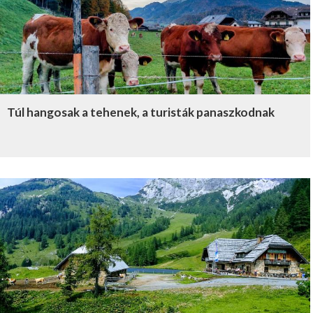
Túl hangosak a tehenek, a turisták panaszkodnak