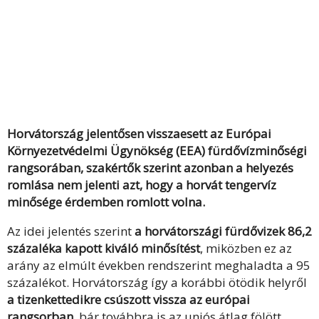
Horvátország jelentősen visszaesett az Európai
Környezetvédelmi Ügynökség (EEA) fürdővízminőségi
rangsorában, szakértők szerint azonban a helyezés
romlása nem jelenti azt, hogy a horvát tengervíz
minősége érdemben romlott volna.
Az idei jelentés szerint
a horvátországi fürdővizek 86,2
százaléka kapott kiváló minősítést
, miközben ez az
arány az elmúlt években rendszerint meghaladta a 95
százalékot. Horvátország így a korábbi ötödik helyről
a tizenkettedikre csúszott vissza az európai
rangsorban
, bár továbbra is az uniós átlag fölött