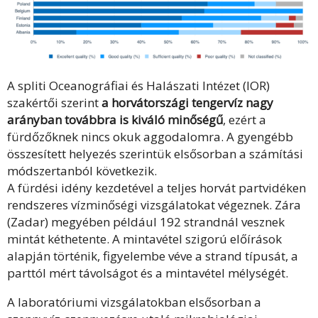
A spliti Oceanográfiai és Halászati Intézet (IOR)
szakértői szerint
a horvátországi tengervíz nagy
arányban továbbra is kiváló minőségű
, ezért a
fürdőzőknek nincs okuk aggodalomra. A gyengébb
összesített helyezés szerintük elsősorban a számítási
módszertanból következik.
A fürdési idény kezdetével a teljes horvát partvidéken
rendszeres vízminőségi vizsgálatokat végeznek. Zára
(Zadar) megyében például 192 strandnál vesznek
mintát kéthetente. A mintavétel szigorú előírások
alapján történik, figyelembe véve a strand típusát, a
parttól mért távolságot és a mintavétel mélységét.
A laboratóriumi vizsgálatokban elsősorban a