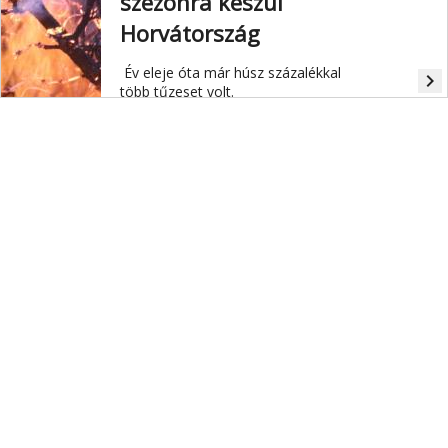
szezonra készül
Horvátország
Év eleje óta már húsz százalékkal
navigate_next
több tűzeset volt.