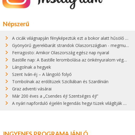
Népszerű
A cicák világnapján fényképeztük ezt a bokor alatt hűsölő cicát Kisorosziban
Gyönyörű gyerekbarát strandok Olaszországban - megmutatjuk a 15 legjobbat
Ferragosto: Amikor Olaszország egész nap nyaral
Bastille nap: A Bastille lerombolása az önkényuralom végét jelentette
Lángolnak a hegyek
Szent Iván-éj – A lángoló folyó
Tombolnak az erdőtüzek Szicíliában és Szardínián
Graz adventi vásárai
Már 200 éves a „Csendes éj! Szentséges éj!”
A nyári napforduló éjjelén legendás hegyi tüzek világítják meg Zugspitzét
INGYENES PROGRAMAJÁNLÓ