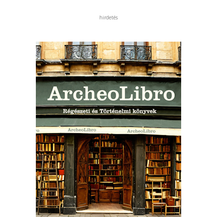
hirdetés