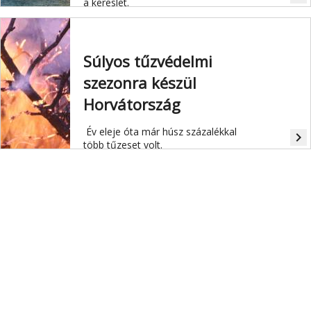
a kereslet.
Súlyos tűzvédelmi
szezonra készül
Horvátország
Év eleje óta már húsz százalékkal
navigate_next
több tűzeset volt.