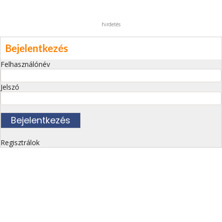
hirdetés
Bejelentkezés
Felhasználónév
Jelszó
Regisztrálok