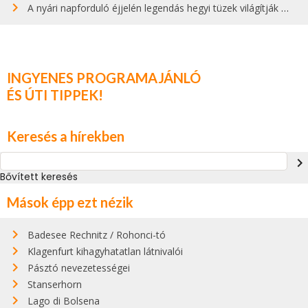
A nyári napforduló éjjelén legendás hegyi tüzek világítják meg Zugspitzét
INGYENES PROGRAMAJÁNLÓ
ÉS ÚTI TIPPEK!
Keresés a hírekben
navigate_next
Bővített keresés
Mások épp ezt nézik
Badesee Rechnitz / Rohonci-tó
Klagenfurt kihagyhatatlan látnivalói
Pásztó nevezetességei
Stanserhorn
Lago di Bolsena