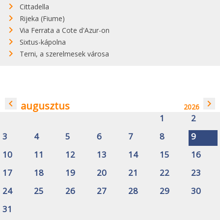
Cittadella
Rijeka (Fiume)
Via Ferrata a Cote d'Azur-on
Sixtus-kápolna
Terni, a szerelmesek városa
navigate_before
navigate_next
augusztus
2026
1
2
3
4
5
6
7
8
9
10
11
12
13
14
15
16
17
18
19
20
21
22
23
24
25
26
27
28
29
30
31