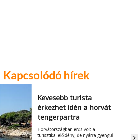
Kapcsolódó hírek
Kevesebb turista
érkezhet idén a horvát
tengerpartra
Horvátországban erős volt a
turisztikai előidény, de nyárra gyengül
navigate_next