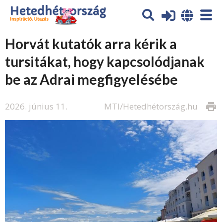
Horvát kutatók arra kérik a
tursitákat, hogy kapcsolódjanak
be az Adrai megfigyelésébe
2026. június 11.
MTI/Hetedhétország.hu
print