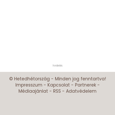
hirdetés
© Hetedhétország - Minden jog fenntartva!
Impresszum
-
Kapcsolat
-
Partnerek
-
Médiaajánlat
-
RSS
-
Adatvédelem