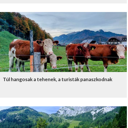
Túl hangosak a tehenek, a turisták panaszkodnak