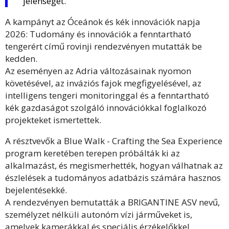
jelenséget.
A kampányt az Óceánok és kék innovációk napja
2026: Tudomány és innovációk a fenntartható
tengerért című rovinji rendezvényen mutatták be
kedden.
Az eseményen az Adria változásainak nyomon
követésével, az inváziós fajok megfigyelésével, az
intelligens tengeri monitoringgal és a fenntartható
kék gazdaságot szolgáló innovációkkal foglalkozó
projekteket ismertettek.
A résztvevők a Blue Walk - Crafting the Sea Experience
program keretében terepen próbálták ki az
alkalmazást, és megismerhették, hogyan válhatnak az
észlelések a tudományos adatbázis számára hasznos
bejelentésekké.
A rendezvényen bemutatták a BRIGANTINE ASV nevű,
személyzet nélküli autonóm vízi járműveket is,
amelyek kamerákkal és speciális érzékelőkkel