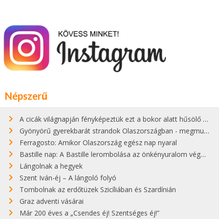
Népszerű
A cicák világnapján fényképeztük ezt a bokor alatt hűsölő cicát Kisorosziban
Gyönyörű gyerekbarát strandok Olaszországban - megmutatjuk a 15 legjobbat
Ferragosto: Amikor Olaszország egész nap nyaral
Bastille nap: A Bastille lerombolása az önkényuralom végét jelentette
Lángolnak a hegyek
Szent Iván-éj – A lángoló folyó
Tombolnak az erdőtüzek Szicíliában és Szardínián
Graz adventi vásárai
Már 200 éves a „Csendes éj! Szentséges éj!”