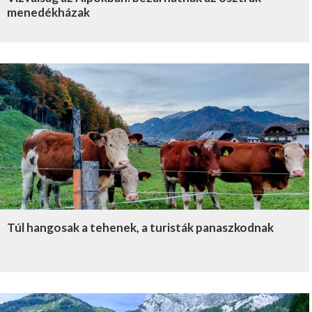
menedékházak
Túl hangosak a tehenek, a turisták panaszkodnak