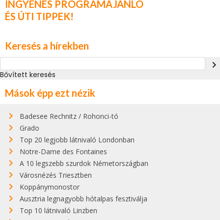
INGYENES PROGRAMAJÁNLÓ
ÉS ÚTI TIPPEK!
Keresés a hírekben
navigate_next
Bővített keresés
Mások épp ezt nézik
Badesee Rechnitz / Rohonci-tó
Grado
Top 20 legjobb látnivaló Londonban
Notre-Dame des Fontaines
A 10 legszebb szurdok Németországban
Városnézés Triesztben
Koppánymonostor
Ausztria legnagyobb hótalpas fesztiválja
Top 10 látnivaló Linzben