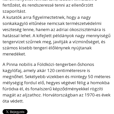
fertőzést, és rendszeressé tenni az ellenőrzött
szaporítást.
A kutatók arra figyelmeztetnek, hogy a nagy
sonkakagyló eltűnése nemcsak természetvédelmi
veszteség lenne, hanem az adriai ökoszisztémára is
hatással lehet. A kifejlett példányok nagy mennyiségű
tengervizet szűrnek meg, javítják a vízminőséget, és
számos kisebb tengeri élőlénynek nyújtanak
menedéket.
A Pinna nobilis a Földközi-tengerben őshonos
kagylófaj, amely akár 120 centiméteresre is
megnőhet. Sekélyebb vizekben és mintegy 50 méteres
mélységig fordul elő, hegyes végével félig a homokba
fúródva él, és fonalszerű képződményekkel rögzíti
magát az aljzathoz. Horvátországban az 1970-es évek
óta védett.