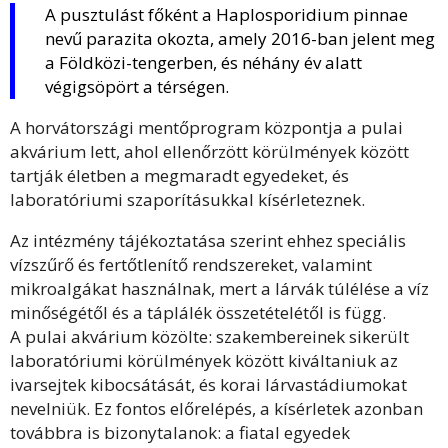
A pusztulást főként a Haplosporidium pinnae
nevű parazita okozta, amely 2016-ban jelent meg
a Földközi-tengerben, és néhány év alatt
végigsöpört a térségen.
A horvátországi mentőprogram központja a pulai
akvárium lett, ahol ellenőrzött körülmények között
tartják életben a megmaradt egyedeket, és
laboratóriumi szaporításukkal kísérleteznek.
Az intézmény tájékoztatása szerint ehhez speciális
vízszűrő és fertőtlenítő rendszereket, valamint
mikroalgákat használnak, mert a lárvák túlélése a víz
minőségétől és a táplálék összetételétől is függ.
A pulai akvárium közölte: szakembereinek sikerült
laboratóriumi körülmények között kiváltaniuk az
ivarsejtek kibocsátását, és korai lárvastádiumokat
nevelniük. Ez fontos előrelépés, a kísérletek azonban
továbbra is bizonytalanok: a fiatal egyedek