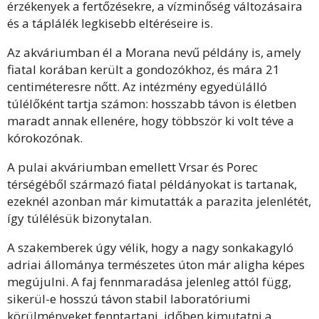
érzékenyek a fertőzésekre, a vízminőség változásaira
és a táplálék legkisebb eltéréseire is.
Az akváriumban él a Morana nevű példány is, amely
fiatal korában került a gondozókhoz, és mára 21
centiméteresre nőtt. Az intézmény egyedülálló
túlélőként tartja számon: hosszabb távon is életben
maradt annak ellenére, hogy többször ki volt téve a
kórokozónak.
A pulai akváriumban emellett Vrsar és Porec
térségéből származó fiatal példányokat is tartanak,
ezeknél azonban már kimutatták a parazita jelenlétét,
így túlélésük bizonytalan.
A szakemberek úgy vélik, hogy a nagy sonkakagyló
adriai állománya természetes úton már aligha képes
megújulni. A faj fennmaradása jelenleg attól függ,
sikerül-e hosszú távon stabil laboratóriumi
körülményeket fenntartani, időben kimutatni a