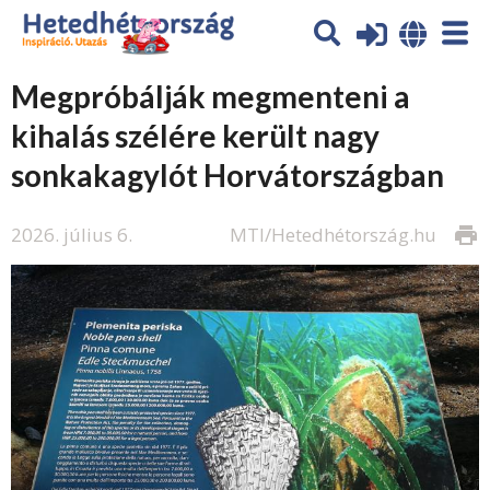
Megpróbálják megmenteni a
kihalás szélére került nagy
sonkakagylót Horvátországban
2026. július 6.
MTI/Hetedhétország.hu
print