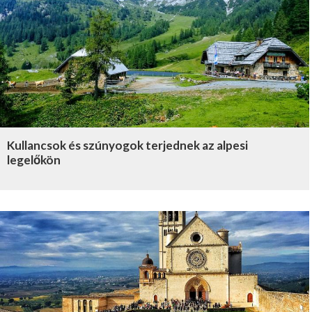
Kullancsok és szúnyogok terjednek az alpesi
legelőkön