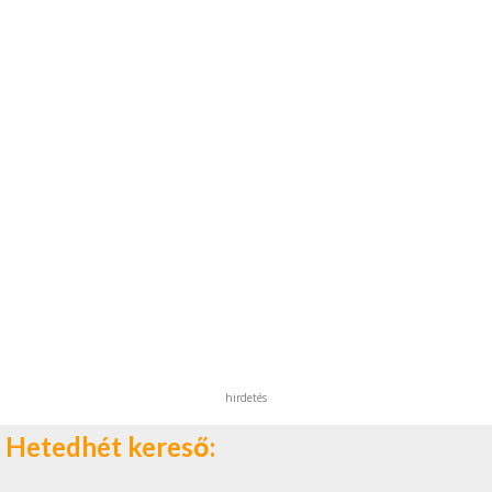
hirdetés
Hetedhét kereső: