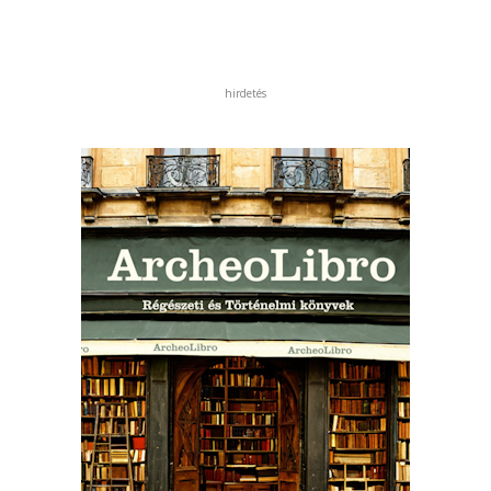
hirdetés