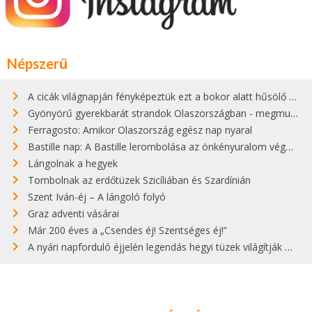
Népszerű
A cicák világnapján fényképeztük ezt a bokor alatt hűsölő cicát Kisorosziban
Gyönyörű gyerekbarát strandok Olaszországban - megmutatjuk a 15 legjobbat
Ferragosto: Amikor Olaszország egész nap nyaral
Bastille nap: A Bastille lerombolása az önkényuralom végét jelentette
Lángolnak a hegyek
Tombolnak az erdőtüzek Szicíliában és Szardínián
Szent Iván-éj – A lángoló folyó
Graz adventi vásárai
Már 200 éves a „Csendes éj! Szentséges éj!”
A nyári napforduló éjjelén legendás hegyi tüzek világítják meg Zugspitzét