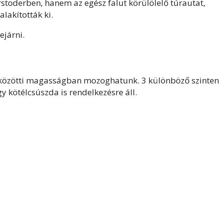
toderben, hanem az egész falut körülölelő túrautat,
lakították ki.
ejárni.
r közötti magasságban mozoghatunk. 3 különböző szinten
y kötélcsúszda is rendelkezésre áll.