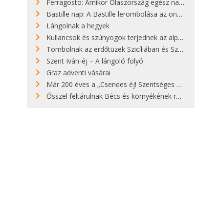
Ferragosto: Amikor Olaszország egész nap nyaral
Bastille nap: A Bastille lerombolása az önkényuralom végét jelentette
Lángolnak a hegyek
Kullancsok és szúnyogok terjednek az alpesi legelőkön
Tombolnak az erdőtüzek Szicíliában és Szardínián
Szent Iván-éj – A lángoló folyó
Graz adventi vásárai
Már 200 éves a „Csendes éj! Szentséges éj!”
Ősszel feltárulnak Bécs és környékének rendkívüli építészeti kincsei