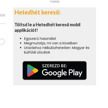
hirdetés
Hetedhét kereső:
tás
Töltsd le a Hetedhét kereső mobil
applikációt!
Egyszerű használat
Megmutatja, mi van a közelben
Utazáshoz nélkülözhetetlen: Magyar és
külföldi úticélok