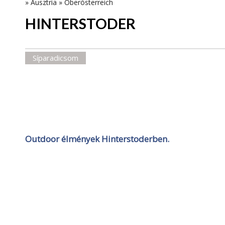
»
Ausztria
»
Oberösterreich
HINTERSTODER
Síparadicsom
Outdoor élmények Hinterstoderben.