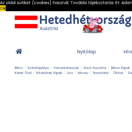
Az oldal sütiket (cookies) használ. További tájékoztatás itt:
Adat
Ok
Ausztria
Nyitólap
Hír
Bécs
Szánkópálya
Városkalauzok
Alsó-Ausztria
Bécsi Alpok
Kelet-Tirol
Kitzbüheli Alpok
Linz
Murau
Nassfeld
Ötztal
Sa
Alpesi út
Ásványok & Kristályok
Barlang
Bob
Csúszda
Esemény
Gleccser
Gyerek t
Múzeum
Óriásroller és mountaincart
Osztrák ételek
Park és kert
Túra
Vár és kastély
Világörökség
Vízesés
Zöldturista