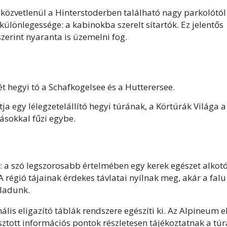
– közvetlenül a Hinterstoderben található nagy parkolótól
 különlegessége: a kabinokba szerelt sítartók. Ez jelentős
szerint nyaranta is üzemelni fog.
t hegyi tó a Schafkogelsee és a Hutterersee.
a egy lélegzetelállító hegyi túrának, a Körtúrák Világa a
ásokkal fűzi egybe.
t: a szó legszorosabb értelmében egy kerek egészet alkot
 régió tájainak érdekes távlatai nyílnak meg, akár a falu
ladunk.
lis eligazító táblák rendszere egészíti ki. Az Alpineum e
sztott információs pontok részletesen tájékoztatnak a tú