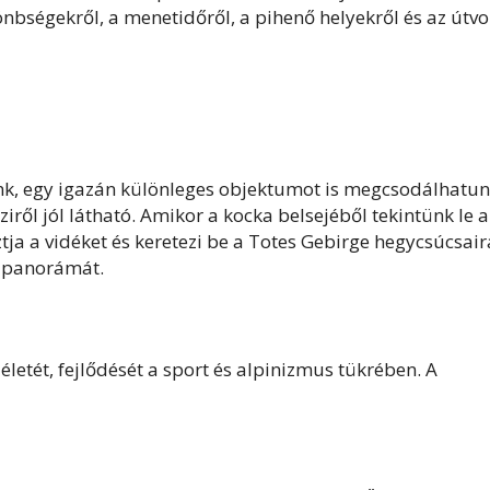
lönbségekről, a menetidőről, a pihenő helyekről és az útv
nk, egy igazán különleges objektumot is megcsodálhatun
iről jól látható. Amikor a kocka belsejéből tekintünk le a
tja a vidéket és keretezi be a Totes Gebirge hegycsúcsair
ó panorámát.
etét, fejlődését a sport és alpinizmus tükrében. A