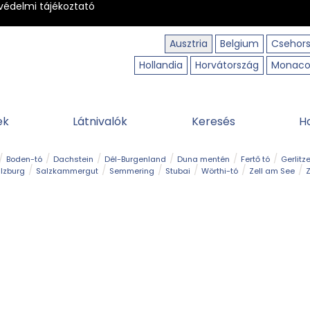
védelmi tájékoztató
Ausztria
Belgium
Csehor
Hollandia
Horvátország
Monac
ek
Látnivalók
Keresés
H
Boden-tó
Dachstein
Dél-Burgenland
Duna mentén
Fertő tó
Gerlitz
lzburg
Salzkammergut
Semmering
Stubai
Wörthi-tó
Zell am See
Z
úraút
Határélmény
Hegy és csúcs
Hegyi gyerekvilág
Húsvét
Kaland
Régiók
Sisi nyomában
Strand és fürdő
Szabadidőpark
Szurdok
T