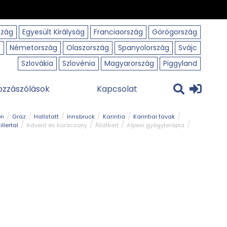
szág
Egyesült Királyság
Franciaország
Görögország
o
Németország
Olaszország
Spanyolország
Svájc
Szlovákia
Szlovénia
Magyarország
Piggyland
ozzászólások
Kapcsolat
en
Graz
Hallstatt
Innsbruck
Karintia
Karintiai tavak
illertal
Advent és karácsony
Állatkert
Alpesi gyógyterápia
park
Kerékpár
Kilátó
Korcsolyapálya
Magyar kapcsolat
avak
Tél
Téli túrázás
Templom és kolostor
Természeti park