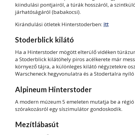
kiindulási pontjairól, a túrák hosszáról, a szintkü
járhatóságáról (babakocsi).
Kirándulási ötletek Hinterstoderben:
itt
Stoderblick kilátó
Ha a Hinterstoder mögött elterülő vidéken túrázu
a Stoderblick kilátóhely piros acélkerete már messz
környező tájra, a különleges kilátó négyzetekre osz
Warscheneck hegyvonulatra és a Stodertalra nyíl
Alpineum Hinterstoder
A modern múzeum 5 emeleten mutatja be a régió él
szórakozásról egy síszimulátor gondoskodik.
Mezítlábasút