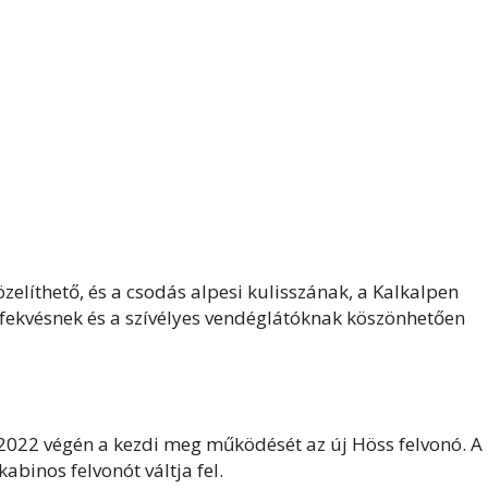
elíthető, és a csodás alpesi kulisszának, a Kalkalpen
fekvésnek és a szívélyes vendéglátóknak köszönhetően
 2022 végén a kezdi meg működését az új Höss felvonó. A
abinos felvonót váltja fel.