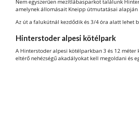
Nem egyszerűen mezítlábasparkot találunk Hinters
amelynek állomásait Kneipp útmutatásai alapján a
Az út a falukútnál kezdődik és 3/4 óra alatt lehet b
Hinterstoder alpesi kötélpark
A Hinterstoder alpesi kötélparkban 3 és 12 méte
eltérő nehézségű akadályokat kell megoldani és eg