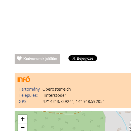
Kedvencnek jelölöm
Tartomány:
Oberösterreich
Település:
Hinterstoder
GPS:
47° 42′ 3.72924″, 14° 9′ 8.59205″
+
−