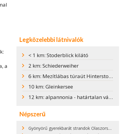
onal
Legközelebbi látnivalók
k:
< 1 km: Stoderblick kilátó
2 km: Schiederweiher
a, a
6 km: Mezítlábas túraút Hinterstoderben
10 km: Gleinkersee
12 km: alpannonia - határtalan vándorlás
Népszerű
Gyönyörű gyerekbarát strandok Olaszországban - megmutatjuk a 15 legjobbat