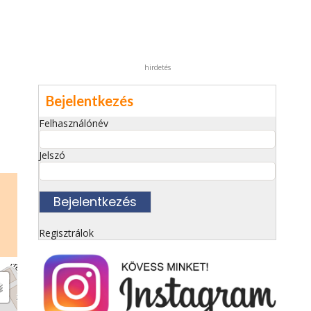
hirdetés
Bejelentkezés
Felhasználónév
Jelszó
Regisztrálok