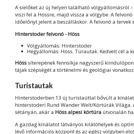
A síelőket az új helyen található völgyállomásról 
viszi fel a Hössre, majd vissza a völgybe. A felvonó
időelőnyt jelent a beszálláskor. A felvonó a tervek 
Hinterstoder felvonó - Höss
Völgyállomás: Hinterstoder
Hegyállomás: Höss. Túrautak. Kedvelt cél a ké
Höss
síterepének fennsíkja nagyszerű kiindulópontj
tájak szépségét a történelmi és geológiai vonatkoz
Turistautak
Hinterstoderben 13 új turistaúttal bővült a kínála
hinterstoderi Rund Wander Welt/Körtúrák Világa. A
sétányán, akár a
Höss alpesi körtúra
útvonalán ha
A gazdag kínálatot látványos kilátóhelyek és optimá
lévő információs központ és az egész völgyben elo