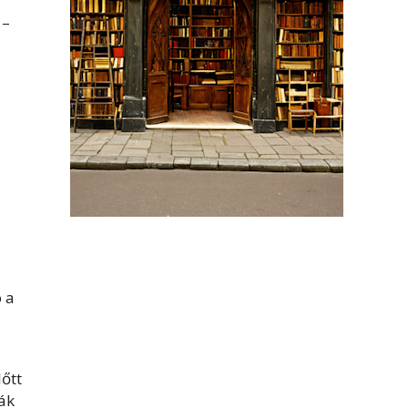
 –
ó a
lőtt
rák