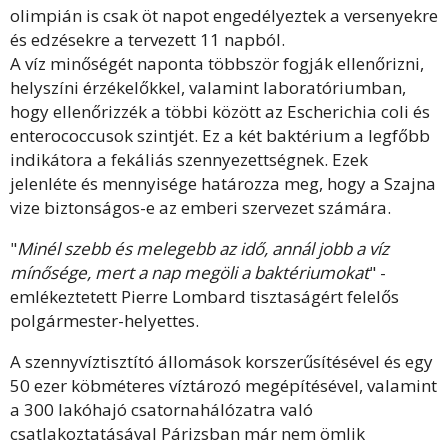
olimpián is csak öt napot engedélyeztek a versenyekre
és edzésekre a tervezett 11 napból.
A víz minőségét naponta többször fogják ellenőrizni,
helyszíni érzékelőkkel, valamint laboratóriumban,
hogy ellenőrizzék a többi között az Escherichia coli és
enterococcusok szintjét. Ez a két baktérium a legfőbb
indikátora a fekáliás szennyezettségnek. Ezek
jelenléte és mennyisége határozza meg, hogy a Szajna
vize biztonságos-e az emberi szervezet számára.
"
Minél szebb és melegebb az idő, annál jobb a víz
mínősége, mert a nap megöli a baktériumokat
" -
emlékeztetett Pierre Lombard tisztaságért felelős
polgármester-helyettes.
A szennyvíztisztító állomások korszerűsítésével és egy
50 ezer köbméteres víztározó megépítésével, valamint
a 300 lakóhajó csatornahálózatra való
csatlakoztatásával Párizsban már nem ömlik