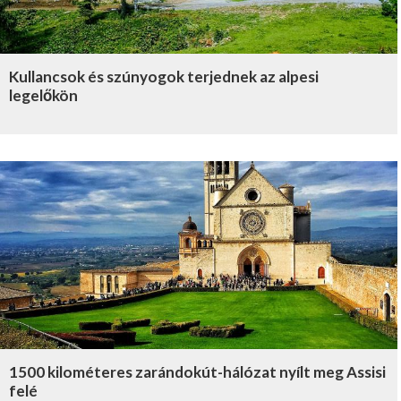
Kullancsok és szúnyogok terjednek az alpesi
legelőkön
1500 kilométeres zarándokút-hálózat nyílt meg Assisi
felé