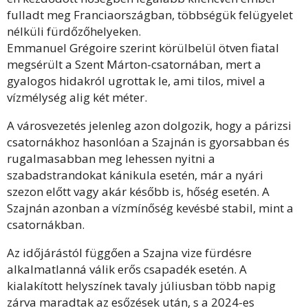
fulladt meg Franciaországban, többségük felügyelet
nélküli fürdőzőhelyeken.
Emmanuel Grégoire szerint körülbelül ötven fiatal
megsérült a Szent Márton-csatornában, mert a
gyalogos hidakról ugrottak le, ami tilos, mivel a
vízmélység alig két méter.
A városvezetés jelenleg azon dolgozik, hogy a párizsi
csatornákhoz hasonlóan a Szajnán is gyorsabban és
rugalmasabban meg lehessen nyitni a
szabadstrandokat kánikula esetén, már a nyári
szezon előtt vagy akár később is, hőség esetén. A
Szajnán azonban a vízmínőség kevésbé stabil, mint a
csatornákban.
Az időjárástól függően a Szajna vize fürdésre
alkalmatlanná válik erős csapadék esetén. A
kialakított helyszínek tavaly júliusban több napig
zárva maradtak az esőzések után, s a 2024-es