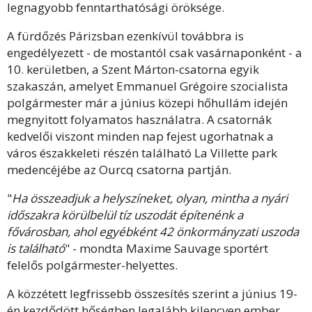
legnagyobb fenntarthatósági öröksége.
A fürdőzés Párizsban ezenkívül továbbra is
engedélyezett - de mostantól csak vasárnaponként - a
10. kerületben, a Szent Márton-csatorna egyik
szakaszán, amelyet Emmanuel Grégoire szocialista
polgármester már a június közepi hőhullám idején
megnyitott folyamatos használatra. A csatornák
kedvelői viszont minden nap fejest ugorhatnak a
város északkeleti részén található La Villette park
medencéjébe az Ourcq csatorna partján.
"
Ha összeadjuk a helyszíneket, olyan, mintha a nyári
időszakra körülbelül tíz uszodát építenénk a
fővárosban, ahol egyébként 42 önkormányzati uszoda
is található
" - mondta Maxime Sauvage sportért
felelős polgármester-helyettes.
A közzétett legfrissebb összesítés szerint a június 19-
én kezdődött hőségben legalább kilencven ember