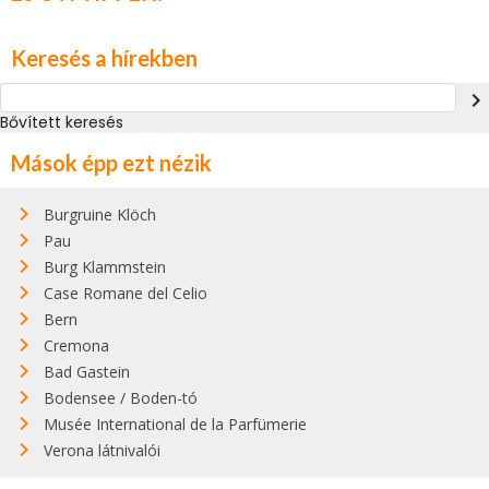
Keresés a hírekben
navigate_next
Bővített keresés
Mások épp ezt nézik
Burgruine Klöch
Pau
Burg Klammstein
Case Romane del Celio
Bern
Cremona
Bad Gastein
Bodensee / Boden-tó
Musée International de la Parfümerie
Verona látnivalói