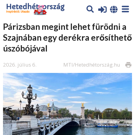
Párizsban megint lehet fürödni a
Szajnában egy derékra erősíthető
úszóbójával
2026. július 6.
MTI/Hetedhétország.hu
print