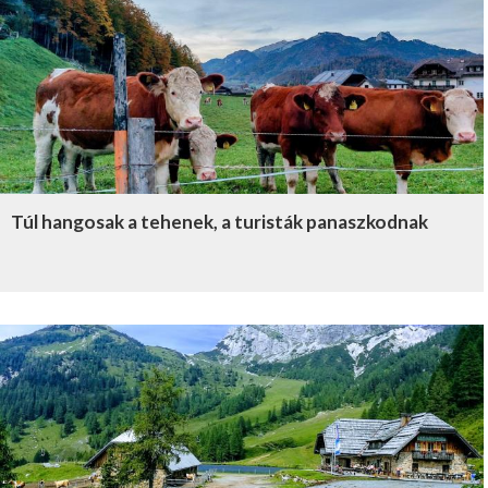
Túl hangosak a tehenek, a turisták panaszkodnak