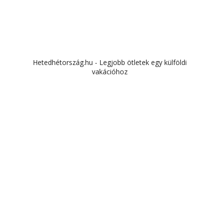
Hetedhétország.hu - Legjobb ötletek egy külföldi
vakációhoz