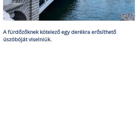
A fürdőzőknek kötelező egy derékra erősíthető
úszóbóját viselniük.