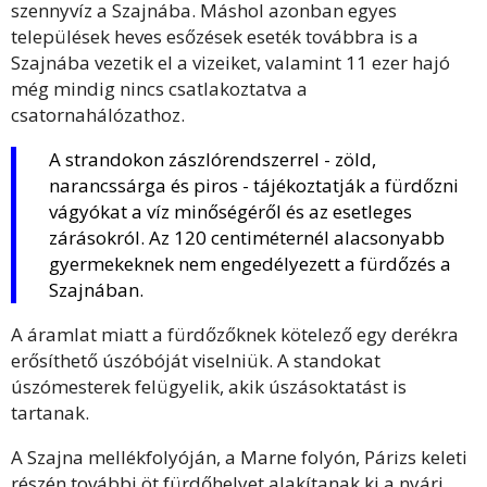
szennyvíz a Szajnába. Máshol azonban egyes
települések heves esőzések eseték továbbra is a
Szajnába vezetik el a vizeiket, valamint 11 ezer hajó
még mindig nincs csatlakoztatva a
csatornahálózathoz.
A strandokon zászlórendszerrel - zöld,
narancssárga és piros - tájékoztatják a fürdőzni
vágyókat a víz minőségéről és az esetleges
zárásokról. Az 120 centiméternél alacsonyabb
gyermekeknek nem engedélyezett a fürdőzés a
Szajnában.
A áramlat miatt a fürdőzőknek kötelező egy derékra
erősíthető úszóbóját viselniük. A standokat
úszómesterek felügyelik, akik úszásoktatást is
tartanak.
A Szajna mellékfolyóján, a Marne folyón, Párizs keleti
részén további öt fürdőhelyet alakítanak ki a nyári