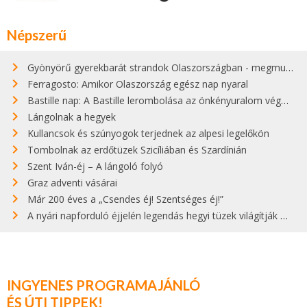
Népszerű
Gyönyörű gyerekbarát strandok Olaszországban - megmutatjuk a 15 legjobbat
Ferragosto: Amikor Olaszország egész nap nyaral
Bastille nap: A Bastille lerombolása az önkényuralom végét jelentette
Lángolnak a hegyek
Kullancsok és szúnyogok terjednek az alpesi legelőkön
Tombolnak az erdőtüzek Szicíliában és Szardínián
Szent Iván-éj – A lángoló folyó
Graz adventi vásárai
Már 200 éves a „Csendes éj! Szentséges éj!”
A nyári napforduló éjjelén legendás hegyi tüzek világítják meg Zugspitzét
INGYENES PROGRAMAJÁNLÓ
ÉS ÚTI TIPPEK!