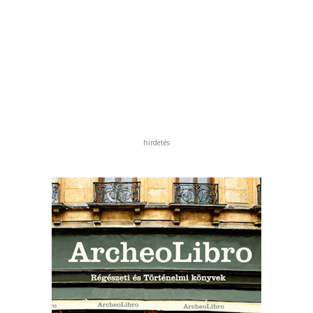
hirdetés