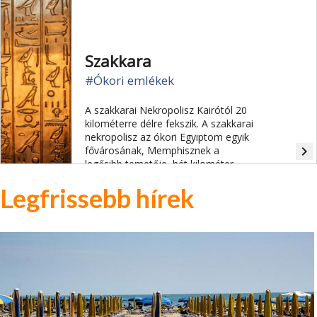
leletek és a szakkarai nekropoliszban
feltárt szarkofágok sorakoznak.
Szakkara
#Ókori emlékek
A szakkarai Nekropolisz Kairótól 20
kilométerre délre fekszik. A szakkarai
nekropolisz az ókori Egyiptom egyik
navigate_next
fővárosának, Memphisznek a
legősibb temetője, hét kilométer
hosszú nekropolisza. Tizenegy
Legfrissebb hírek
piramist foglal magába és ősi
tisztségviselők sírjának százait.