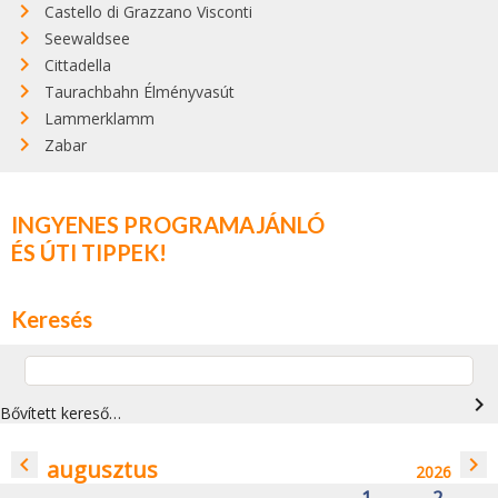
Castello di Grazzano Visconti
Seewaldsee
Cittadella
Taurachbahn Élményvasút
Lammerklamm
Zabar
INGYENES PROGRAMAJÁNLÓ
ÉS ÚTI TIPPEK!
Keresés
navigate_next
Bővített kereső…
navigate_before
navigate_next
augusztus
2026
1
2