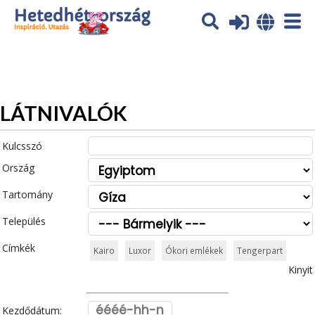
Az oldal sütiket (cookies) használ. További tájékoztatás itt:
Adatvédelmi tájékoztató
Ok
LÁTNIVALÓK
Kulcsszó
Ország
Tartomány
Település
Címkék
Kairo
Luxor
Ókori emlékek
Tengerpart
Kinyit
Kezdődátum: