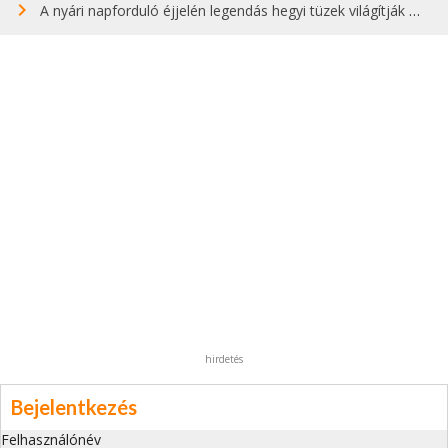
A nyári napforduló éjjelén legendás hegyi tüzek világítják meg Zugspitzét
hirdetés
Bejelentkezés
Felhasználónév