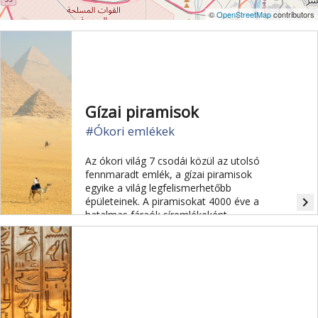
©
OpenStreetMap
contributors
Gízai piramisok
#Ókori emlékek
Az ókori világ 7 csodái közül az utolsó
fennmaradt emlék, a gízai piramisok
egyike a világ legfelismerhetőbb
navigate_next
épületeinek. A piramisokat 4000 éve a
hatalmas fáraók síremlékeként
építették, amelyeket a hatalmas
Szfinx őriz. Építésüket máig rejtély
fedi.