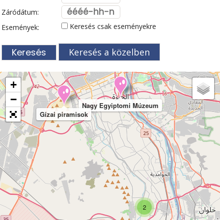
Záródátum:
Keresés csak eseményekre
Események:
Keresés a közelben
+
−
Nagy Egyiptomi Múzeum
Gízai piramisok
2