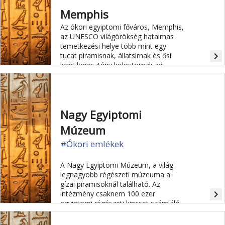
Memphis
Az ókori egyiptomi főváros, Memphis,
az UNESCO világörökség hatalmas
temetkezési helye több mint egy
navigate_next
tucat piramisnak, állatsírnak és ősi
kopt keresztény kolostornak ad
otthont.
Nagy Egyiptomi
Múzeum
#Ókori emlékek
A Nagy Egyiptomi Múzeum, a világ
legnagyobb régészeti múzeuma a
gízai piramisoknál található. Az
navigate_next
intézmény csaknem 100 ezer
egyiptomi régészeti kincset számláló
gyűjteményében egyebek között
Tutanhamon fáraó sírjából származó