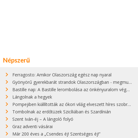
Népszerű
Ferragosto: Amikor Olaszország egész nap nyaral
Gyönyörű gyerekbarát strandok Olaszországban - megmutatjuk a 15 legjobbat
Bastille nap: A Bastille lerombolása az önkényuralom végét jelentette
Lángolnak a hegyek
Pompejiben kiállították az ókori világ elveszett híres szobrának másolatát
Tombolnak az erdőtüzek Szicíliában és Szardínián
Szent Iván-éj – A lángoló folyó
Graz adventi vásárai
Már 200 éves a „Csendes éj! Szentséges éj!”