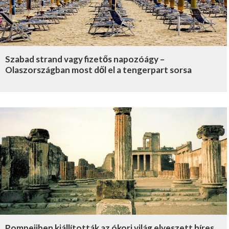
Szabad strand vagy fizetős napozóágy –
Olaszországban most dől el a tengerpart sorsa
Pompejiben kiállították az ókori világ elveszett híres