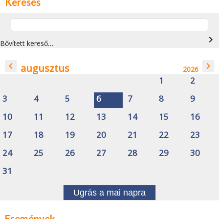
Keresés
navigate_next
Bővített kereső…
navigate_before
navigate_next
augusztus
2026
1
2
3
4
5
6
7
8
9
10
11
12
13
14
15
16
17
18
19
20
21
22
23
24
25
26
27
28
29
30
31
Ugrás a mai napra
Események