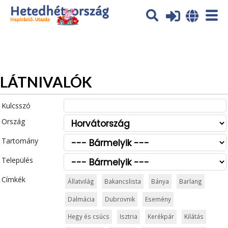
Az oldal sütiket (cookies) használ. További tájékoztatás itt:
Adatvédelmi tájékoztató
Ok
LÁTNIVALÓK
Kulcsszó
Ország
Tartomány
Település
Címkék
Állatvilág
Bakancslista
Bánya
Barlang
Dalmácia
Dubrovnik
Esemény
Hegy és csúcs
Isztria
Kerékpár
Kilátás