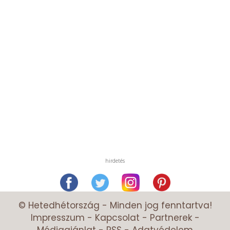
hirdetés
© Hetedhétország - Minden jog fenntartva!
Impresszum
-
Kapcsolat
-
Partnerek
-
Médiaajánlat
-
RSS
-
Adatvédelem