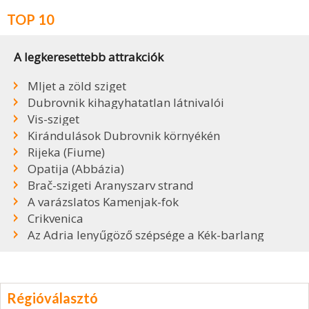
TOP 10
A legkeresettebb attrakciók
Mljet a zöld sziget
Dubrovnik kihagyhatatlan látnivalói
Vis-sziget
Kirándulások Dubrovnik környékén
Rijeka (Fiume)
Opatija (Abbázia)
Brač-szigeti Aranyszarv strand
A varázslatos Kamenjak-fok
Crikvenica
Az Adria lenyűgöző szépsége a Kék-barlang
Régióválasztó