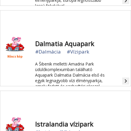
navigate_next
élményparkja, Európa leghosszabb
lassú folyójával.
Dalmatia Aquapark
#Dalmácia
#Vízipark
A Šibenik melletti Amadria Park
üdülőkomplexumban található
Aquapark Dalmatia Dalmácia első és
navigate_next
egyik legnagyobb vízi élményparkja,
amely fedett és szabadtéri résszel
egész évben látogatható.
Istralandia vízipark