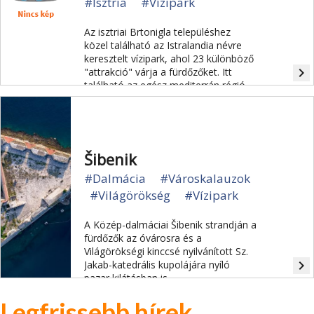
#Isztria
#Vízipark
Az isztriai Brtonigla településhez
közel található az Istralandia névre
keresztelt vízipark, ahol 23 különböző
navigate_next
"attrakció" várja a fürdőzőket. Itt
található az egész mediterrán régió
legnagyobb hullámmedencéje.
Šibenik
#Dalmácia
#Városkalauzok
#Világörökség
#Vízipark
A Közép-dalmáciai Šibenik strandján a
fürdőzők az óvárosra és a
Világörökségi kinccsé nyilvánított Sz.
navigate_next
Jakab-katedrális kupolájára nyíló
pazar kilátásban is
gyönyörködhetnek.
Legfrissebb hírek