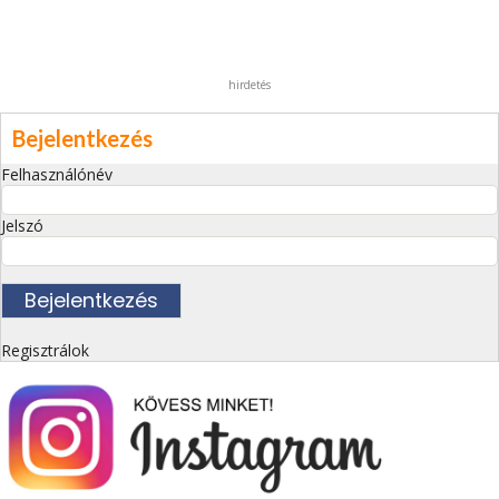
hirdetés
Bejelentkezés
Felhasználónév
Jelszó
Regisztrálok