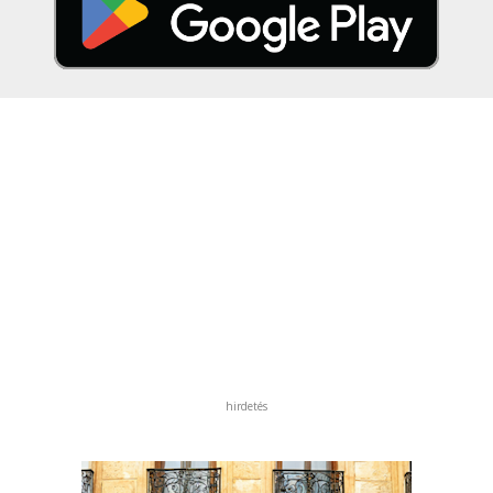
hirdetés