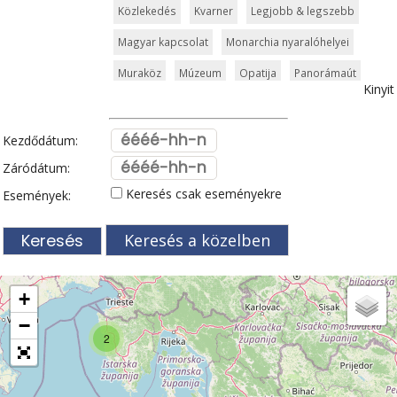
Közlekedés
Kvarner
Legjobb & legszebb
Magyar kapcsolat
Monarchia nyaralóhelyei
Muraköz
Múzeum
Opatija
Panorámaút
Kinyit
Pelješac
Poreč
Pula
Rijeka
Rovinj
Split
Szabadidőpark
Szigetek
Szlavónia
Kezdődátum:
Templom és kolostor
Tengerpart
Záródátum:
Keresés csak eseményekre
Események:
Tengerparti üdülőhely
Természeti szépség
Vár és kastély
Városkalauzok
Vidámpark
Keresés a közelben
Világörökség
Vízipark
Zadar
Zágráb
Zöldturista
+
−
2