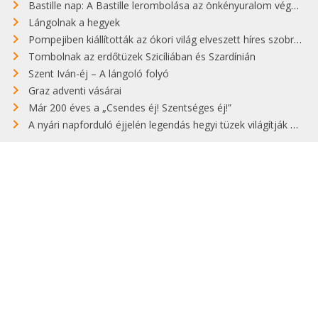
Bastille nap: A Bastille lerombolása az önkényuralom végét jelentette
Lángolnak a hegyek
Pompejiben kiállították az ókori világ elveszett híres szobrának másolatát
Tombolnak az erdőtüzek Szicíliában és Szardínián
Szent Iván-éj – A lángoló folyó
Graz adventi vásárai
Már 200 éves a „Csendes éj! Szentséges éj!”
A nyári napforduló éjjelén legendás hegyi tüzek világítják meg Zugspitzét