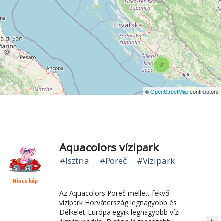
2
©
OpenStreetMap
contributors
Aquacolors vízipark
#Isztria
#Poreč
#Vízipark
Az Aquacolors Poreč mellett fekvő
vízipark Horvátország legnagyobb és
Délkelet-Európa egyik legnagyobb vízi