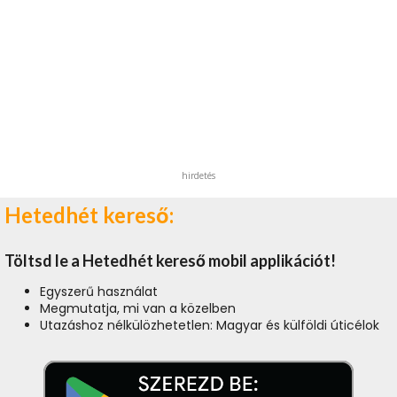
hirdetés
Hetedhét kereső:
Töltsd le a Hetedhét kereső mobil applikációt!
Egyszerű használat
Megmutatja, mi van a közelben
Utazáshoz nélkülözhetetlen: Magyar és külföldi úticélok