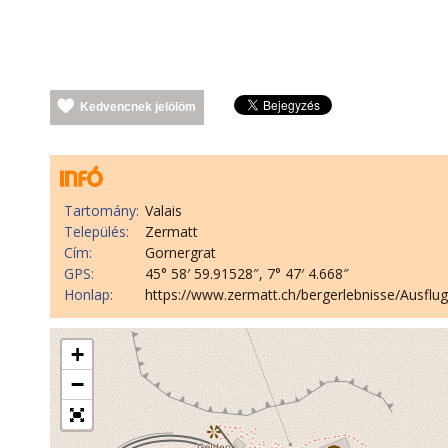
Kedvencnek jelölöm
Tartomány:
Valais
Település:
Zermatt
Cím:
Gornergrat
GPS:
45° 58′ 59.91528″, 7° 47′ 4.668″
Honlap:
https://www.zermatt.ch/bergerlebnisse/Ausflu
+
−