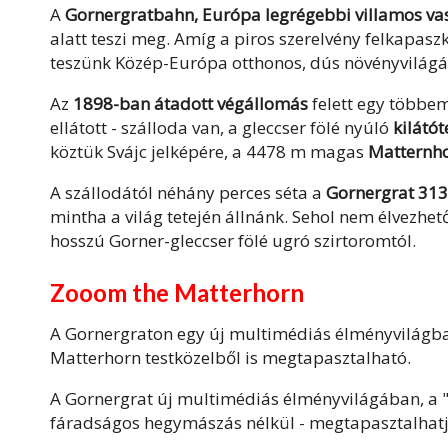
A
Gornergratbahn, Európa legrégebbi villamos va
alatt teszi meg. Amíg a piros szerelvény felkapasz
teszünk Közép-Európa otthonos, dús növényvilágáb
Az
1898-ban átadott végállomás
felett egy többem
ellátott - szálloda van, a gleccser fölé nyúló
kilátót
köztük Svájc jelképére, a 4478 m magas
Matternh
A szállodától néhány perces séta a
Gornergrat 31
mintha a világ tetején állnánk. Sehol nem élvezhe
hosszú Gorner-gleccser fölé ugró szirtoromtól.
Zooom the Matterhorn
A Gornergraton egy új multimédiás élményvilágb
Matterhorn testközelből is megtapasztalható.
A Gornergrat új multimédiás élményvilágában, a "
fáradságos hegymászás nélkül - megtapasztalhatjá