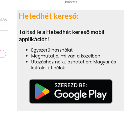
hirdetés
Hetedhét kereső:
tás
Töltsd le a Hetedhét kereső mobil
applikációt!
Egyszerű használat
Megmutatja, mi van a közelben
Utazáshoz nélkülözhetetlen: Magyar és
külföldi úticélok