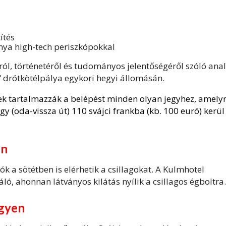
ítés
ánya high-tech periszkópokkal
áról, történetéről és tudományos jelentőségéről szóló ana
li" drótkötélpálya egykori hegyi állomásán.
k tartalmazzák a belépést minden olyan jegyhez, amely
gy (oda-vissza út) 110 svájci frankba (kb. 100 euró) kerül
on
a sötétben is elérhetik a csillagokat. A Kulmhotel
ló, ahonnan látványos kilátás nyílik a csillagos égboltra.
egyen