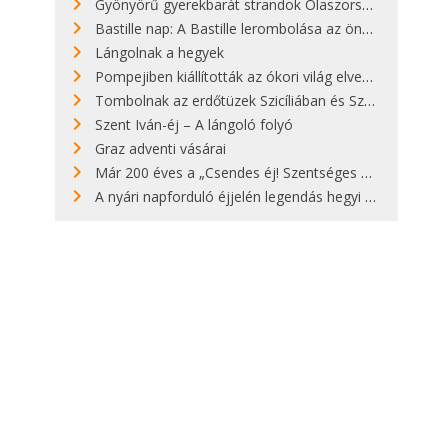
Gyönyörű gyerekbarát strandok Olaszországban - megmutatjuk a 15 legjobbat
Bastille nap: A Bastille lerombolása az önkényuralom végét jelentette
Lángolnak a hegyek
Pompejiben kiállították az ókori világ elveszett híres szobrának másolatát
Tombolnak az erdőtüzek Szicíliában és Szardínián
Szent Iván-éj – A lángoló folyó
Graz adventi vásárai
Már 200 éves a „Csendes éj! Szentséges éj!”
A nyári napforduló éjjelén legendás hegyi tüzek világítják meg Zugspitzét