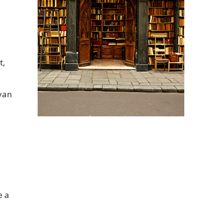
t,
lyan
e a