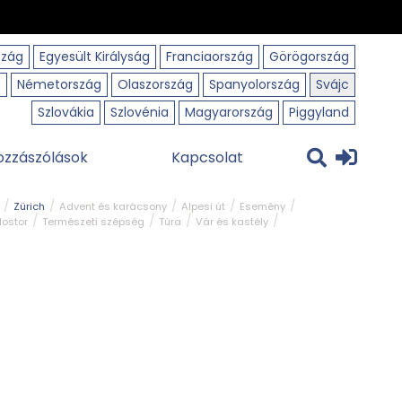
szág
Egyesült Királyság
Franciaország
Görögország
o
Németország
Olaszország
Spanyolország
Svájc
Szlovákia
Szlovénia
Magyarország
Piggyland
ozzászólások
Kapcsolat
Zürich
Advent és karácsony
Alpesi út
Esemény
lostor
Természeti szépség
Túra
Vár és kastély