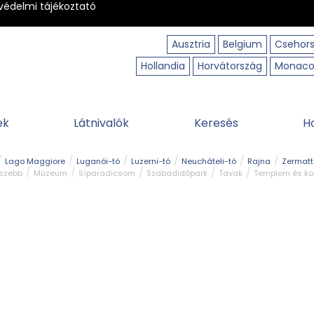
védelmi tájékoztató
Ausztria
Belgium
Csehor
Hollandia
Horvátország
Monac
ek
Látnivalók
Keresés
H
Lago Maggiore
Luganói-tó
Luzerni-tó
Neuchâteli-tó
Rajna
Zermatt
gszebb
Múzeum
Síparadicsom
Szabadidőpark
Tavak
Templom és ko