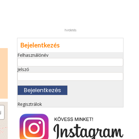
hirdetés
Bejelentkezés
Felhasználónév
Jelszó
Regisztrálok