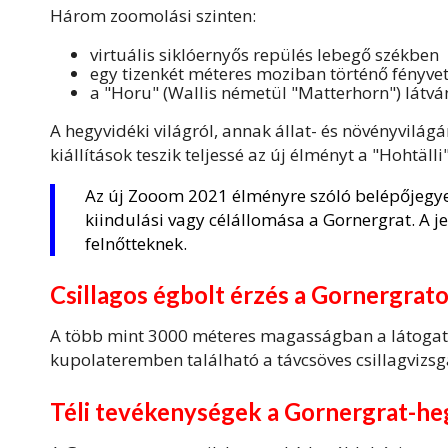
Három zoomolási szinten:
virtuális siklóernyős repülés lebegő székben
egy tizenkét méteres moziban történő fényvet
a "Horu" (Wallis németül "Matterhorn") látv
A hegyvidéki világról, annak állat- és növényvilág
kiállítások teszik teljessé az új élményt a "Hohtäl
Az új Zooom 2021 élményre szóló belépőjegye
kiindulási vagy célállomása a Gornergrat. A je
felnőtteknek.
Csillagos égbolt érzés a Gornergrat
A több mint 3000 méteres magasságban a látogatók 
kupolateremben található a távcsöves csillagvizsgá
Téli tevékenységek a Gornergrat-h