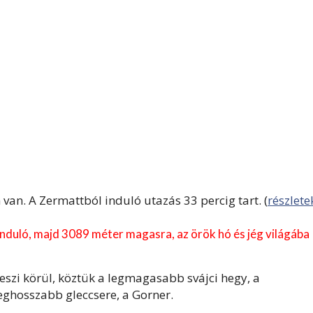
n. A Zermattból induló utazás 33 percig tart. (
részlete
nduló, majd 3089 méter magasra, az örök hó és jég világába
eszi körül, köztük a legmagasabb svájci hegy, a
eghosszabb gleccsere, a Gorner.