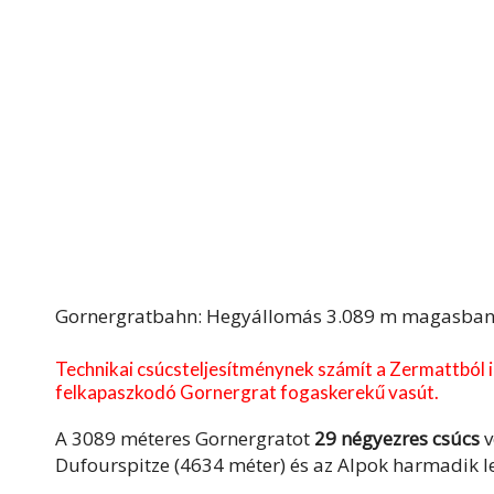
Gornergratbahn: Hegyállomás 3.089 m magasban va
Technikai csúcsteljesítménynek számít a Zermattból i
felkapaszkodó Gornergrat fogaskerekű vasút.
A 3089 méteres Gornergratot
29 négyezres csúcs
v
Dufourspitze (4634 méter) és az Alpok harmadik l