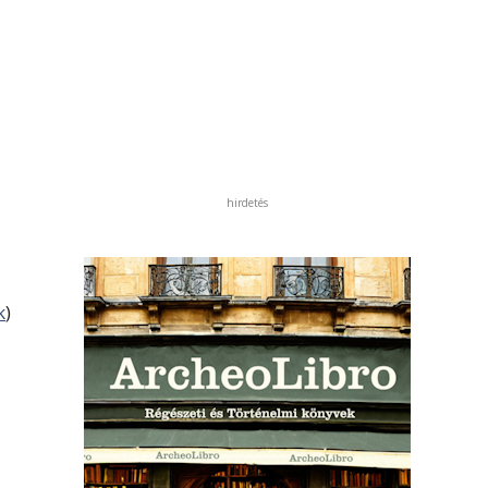
hirdetés
k
)