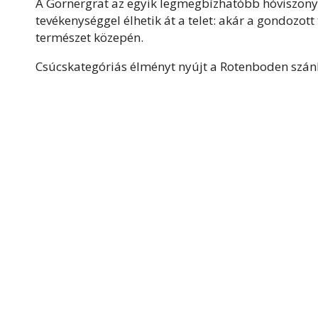
A Gornergrat az egyik legmegbízhatóbb hóviszony
tevékenységgel élhetik át a telet: akár a gondozott
természet közepén.
Csúcskategóriás élményt nyújt a Rotenboden szá