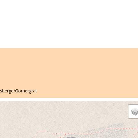
gsberge/Gornergrat