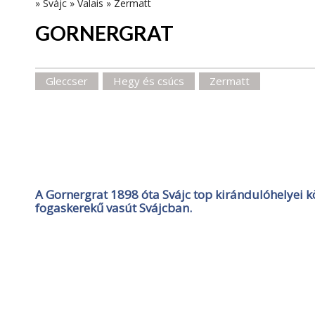
»
Svájc
»
Valais
»
Zermatt
GORNERGRAT
Gleccser
Hegy és csúcs
Zermatt
A Gornergrat 1898 óta Svájc top kirándulóhelyei k
fogaskerekű vasút Svájcban.