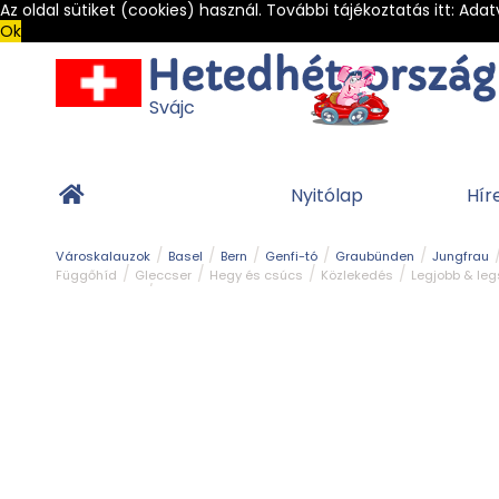
Az oldal sütiket (cookies) használ. További tájékoztatás itt:
Adat
Ok
Svájc
Nyitólap
Hír
Városkalauzok
Basel
Bern
Genfi-tó
Graubünden
Jungfrau
Függőhíd
Gleccser
Hegy és csúcs
Közlekedés
Legjobb & le
Világörökség