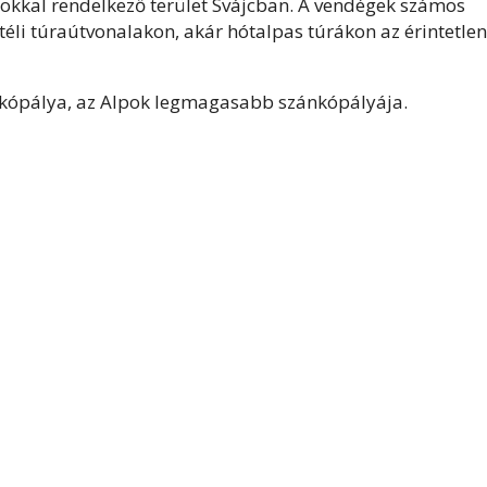
okkal rendelkező terület Svájcban. A vendégek számos
 téli túraútvonalakon, akár hótalpas túrákon az érintetlen
nkópálya, az Alpok legmagasabb szánkópályája.