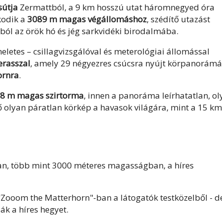
sútja
Zermattból, a 9 km hosszú utat háromnegyed óra
kodik a
3089 m magas végállomáshoz
, szédítő utazást
ól az örök hó és jég sarkvidéki birodalmába.
eletes – csillagvizsgálóval és meterológiai állomással
erasszal
, amely 29 négyezres csúcsra nyújt körpanorámá
ornra
.
38 m magas szirtorma
, innen a panoráma leírhatatlan, o
tő olyan páratlan körkép a havasok világára, mint a 15 km
an, több mint 3000 méteres magasságban, a híres
Zooom the Matterhorn"-ban a látogatók testközelből - d
k a híres hegyet.