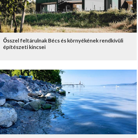
Ősszel feltárulnak Bécs és környékének rendkívüli
építészeti kincsei