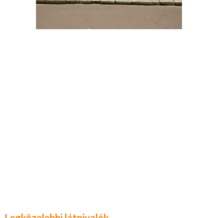
Legközelebbi látnivalók