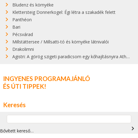
Bludenz és környéke
Klettersteig Donnerkogel: Égi létra a szakadék felett
Panthéon
Bari
Pécsvárad
Millstättersee / Millsatti-tó és környéke látnivalói
Drakolimni
Agistri: A görög szigeti paradicsom egy kőhajításnyira Athéntól
INGYENES PROGRAMAJÁNLÓ
ÉS ÚTI TIPPEK!
Keresés
navigate_next
Bővített kereső…