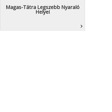
Magas-Tátra Legszebb Nyaraló
Helyei
navigate_next