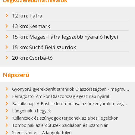
12 km: Tátra
13 km: Késmárk
15 km: Magas-Tátra legszebb nyaraló helyei
15 km: Suchá Belá szurdok
20 km: Csorba-tó
Népszerű
Gyönyörű gyerekbarát strandok Olaszországban - megmutatjuk a 15 legjobbat
Ferragosto: Amikor Olaszország egész nap nyaral
Bastille nap: A Bastille lerombolása az önkényuralom végét jelentette
Lángolnak a hegyek
Kullancsok és szúnyogok terjednek az alpesi legelőkön
Tombolnak az erdőtüzek Szicíliában és Szardínián
Szent Iván-éj – A lángoló folyó