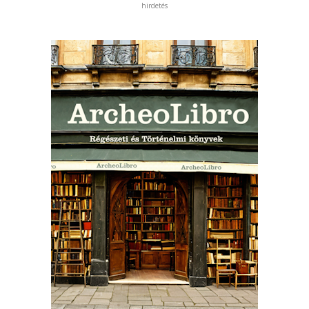
hirdetés