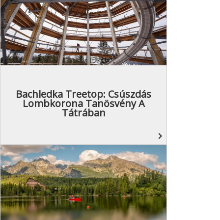
Bachledka Treetop: Csúszdás
Lombkorona Tanösvény A
Tátrában
navigate_next