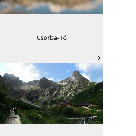
Csorba-Tó
navigate_next