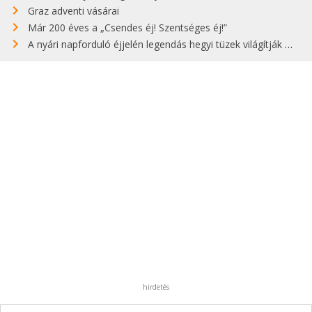
Graz adventi vásárai
Már 200 éves a „Csendes éj! Szentséges éj!”
A nyári napforduló éjjelén legendás hegyi tüzek világítják meg Zugspitzét
hirdetés