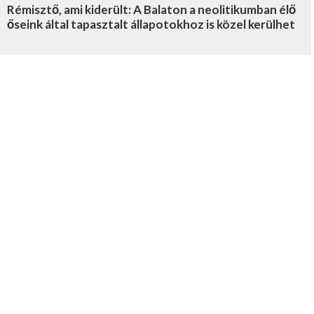
Rémisztő, ami kiderült: A Balaton a neolitikumban élő
őseink által tapasztalt állapotokhoz is közel kerülhet