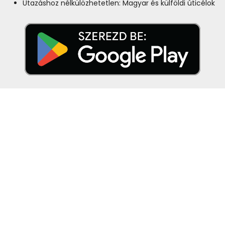
Utazáshoz nélkülözhetetlen: Magyar és külföldi úticélok