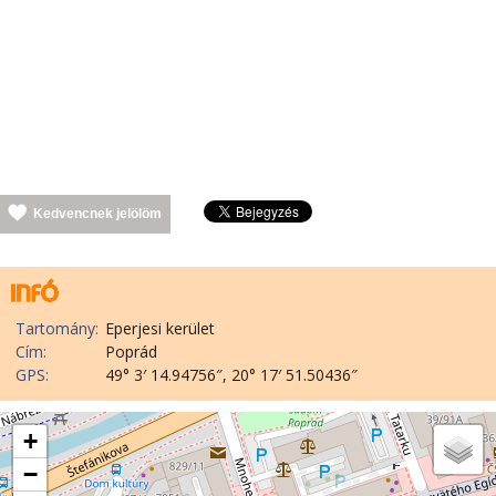
Kedvencnek jelölöm
Tartomány:
Eperjesi kerület
Cím:
Poprád
GPS:
49° 3′ 14.94756″, 20° 17′ 51.50436″
+
−