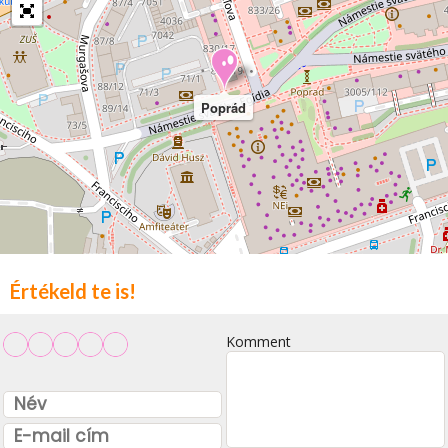
Poprád
Értékeld te is!
Komment