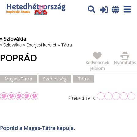
Az oldal sütiket (cookies) használ. További tájékoztatás itt:
Adatvédelmi tájékoztató
Ok
» Szlovákia
»
Szlovákia
»
Eperjesi kerület
»
Tátra
POPRÁD
Kedvencnek
Nyomtatás
jelölöm
Magas-Tátra
Szepesség
Tátra
Értékeld Te is:
Poprád a Magas-Tátra kapuja.