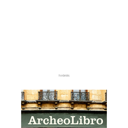
hirdetés