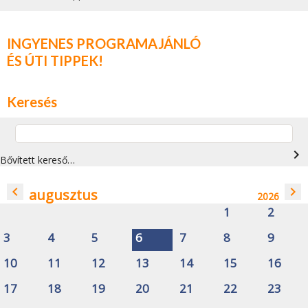
INGYENES PROGRAMAJÁNLÓ
ÉS ÚTI TIPPEK!
Keresés
navigate_next
Bővített kereső…
navigate_before
navigate_next
augusztus
2026
1
2
3
4
5
6
7
8
9
10
11
12
13
14
15
16
17
18
19
20
21
22
23