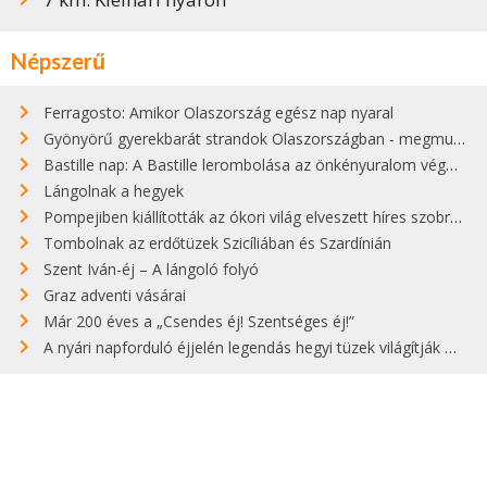
Népszerű
Ferragosto: Amikor Olaszország egész nap nyaral
Gyönyörű gyerekbarát strandok Olaszországban - megmutatjuk a 15 legjobbat
Bastille nap: A Bastille lerombolása az önkényuralom végét jelentette
Lángolnak a hegyek
Pompejiben kiállították az ókori világ elveszett híres szobrának másolatát
Tombolnak az erdőtüzek Szicíliában és Szardínián
Szent Iván-éj – A lángoló folyó
Graz adventi vásárai
Már 200 éves a „Csendes éj! Szentséges éj!”
A nyári napforduló éjjelén legendás hegyi tüzek világítják meg Zugspitzét