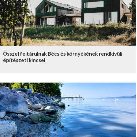
Ősszel feltárulnak Bécs és környékének rendkívüli
építészeti kincsei