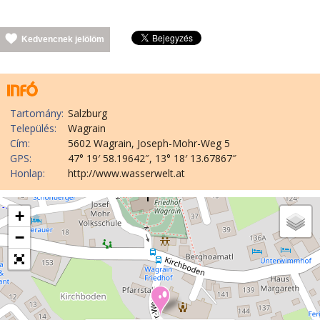
Kedvencnek jelölöm
Tartomány:
Salzburg
Település:
Wagrain
Cím:
5602 Wagrain, Joseph-Mohr-Weg 5
GPS:
47° 19′ 58.19642″, 13° 18′ 13.67867″
Honlap:
http://www.wasserwelt.at
+
−