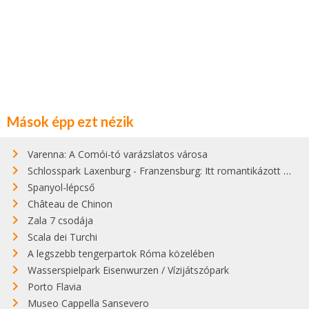
Mások épp ezt nézik
Varenna: A Comói-tó varázslatos városa
Schlosspark Laxenburg - Franzensburg: Itt romantikázott Sisi és Ferenc József
Spanyol-lépcső
Château de Chinon
Zala 7 csodája
Scala dei Turchi
A legszebb tengerpartok Róma közelében
Wasserspielpark Eisenwurzen / Vízijátszópark
Porto Flavia
Museo Cappella Sansevero