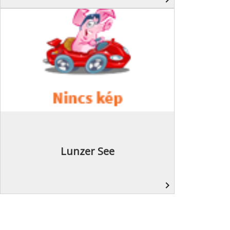
Lunzer See
navigate_next