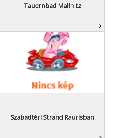
Tauernbad Mallnitz
navigate_next
Szabadtéri Strand Raurisban
navigate_next