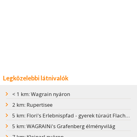
Legközelebbi látnivalók
< 1 km: Wagrain nyáron
2 km: Rupertisee
5 km: Flori's Erlebnispfad - gyerek túraút Flachauban
5 km: WAGRAINi's Grafenberg élményvilág
7 km: Kleinarl nyáron