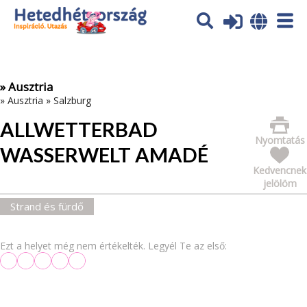
Az oldal sütiket (cookies) használ. További tájékoztatás itt:
Adatvédelmi tájékoztató
Ok
» Ausztria
»
Ausztria
»
Salzburg
ALLWETTERBAD
Nyomtatás
WASSERWELT AMADÉ
Kedvencnek
jelölöm
Strand és fürdő
Ezt a helyet még nem értékelték. Legyél Te az első: