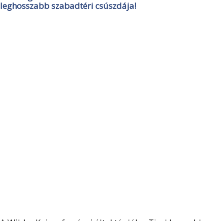
leghosszabb szabadtéri csúszdája!