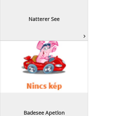
Natterer See
navigate_next
Badesee Apetlon