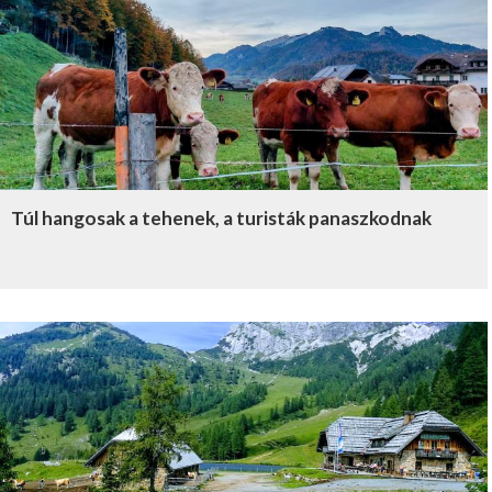
Túl hangosak a tehenek, a turisták panaszkodnak