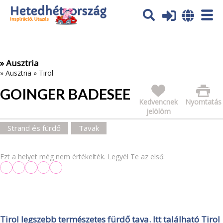
Az oldal sütiket (cookies) használ. További tájékoztatás itt:
Adatvédelmi tájékoztató
Ok
» Ausztria
»
Ausztria
»
Tirol
GOINGER BADESEE
Kedvencnek
Nyomtatás
jelölöm
Strand és fürdő
Tavak
Ezt a helyet még nem értékelték. Legyél Te az első:
Tirol legszebb természetes fürdő tava. Itt található Tirol