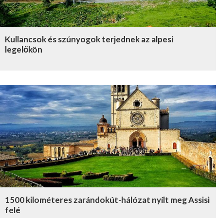
Kullancsok és szúnyogok terjednek az alpesi
legelőkön
1500 kilométeres zarándokút-hálózat nyílt meg Assisi
felé