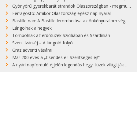
Gyönyörű gyerekbarát strandok Olaszországban - megmutatjuk a 15 legjobbat
Ferragosto: Amikor Olaszország egész nap nyaral
Bastille nap: A Bastille lerombolása az önkényuralom végét jelentette
Lángolnak a hegyek
Tombolnak az erdőtüzek Szicíliában és Szardínián
Szent Iván-éj – A lángoló folyó
Graz adventi vásárai
Már 200 éves a „Csendes éj! Szentséges éj!”
A nyári napforduló éjjelén legendás hegyi tüzek világítják meg Zugspitzét