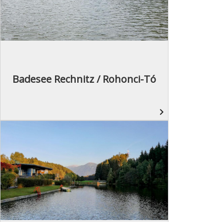
Badesee Rechnitz / Rohonci-Tó
navigate_next