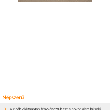
Népszerű
A cicák világnapján fényképeztük ezt a bokor alatt hűsölő cicát Kisorosziban