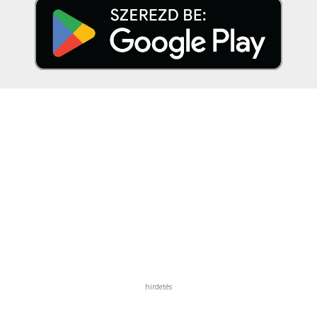
hirdetés