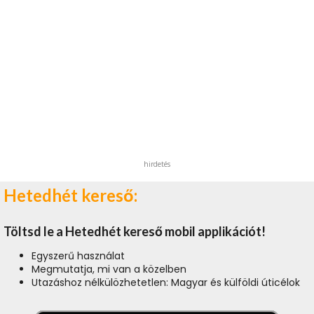
hirdetés
Hetedhét kereső:
Töltsd le a Hetedhét kereső mobil applikációt!
Egyszerű használat
Megmutatja, mi van a közelben
Utazáshoz nélkülözhetetlen: Magyar és külföldi úticélok