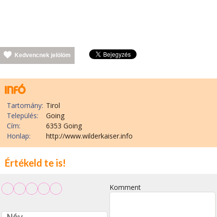
Kedvencnek jelölöm
Tartomány:
Tirol
Település:
Going
Cím:
6353 Going
Honlap:
http://www.wilderkaiser.info
Értékeld te is!
Komment