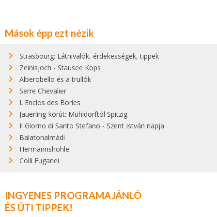
Mások épp ezt nézik
Strasbourg: Látnivalók, érdekességek, tippek
Zeinisjoch - Stausee Kops
Alberobello és a trullók
Serre Chevalier
L'Enclos des Bories
Jauerling-körút: Mühldorftól Spitzig
Il Giorno di Santo Stefano - Szent István napja
Balatonalmádi
Hermannshöhle
Colli Euganei
INGYENES PROGRAMAJÁNLÓ
ÉS ÚTI TIPPEK!