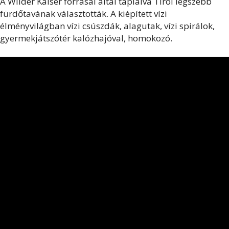
A Wilder Kaiser forrásai által táplálva Tirol legszebb
fürdőtavának választották. A kiépített vízi
élményvilágban vízi csúszdák, alagutak, vízi spirálok,
gyermekjátszótér kalózhajóval, homokozó.