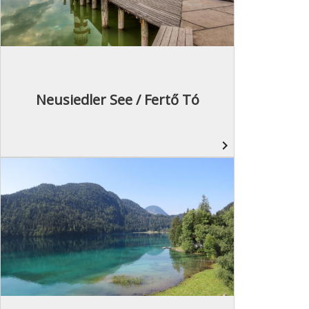
Neusiedler See / Fertő Tó
navigate_next