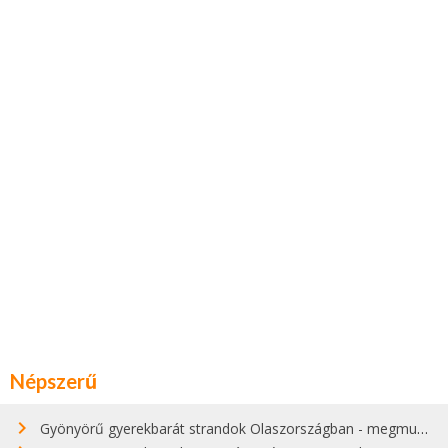
Népszerű
Gyönyörű gyerekbarát strandok Olaszországban - megmutatjuk a 15 legjobbat