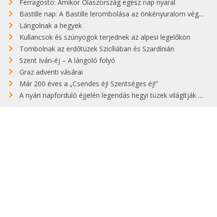
Ferragosto: Amikor Olaszország egész nap nyaral
Bastille nap: A Bastille lerombolása az önkényuralom végét jelentette
Lángolnak a hegyek
Kullancsok és szúnyogok terjednek az alpesi legelőkön
Tombolnak az erdőtüzek Szicíliában és Szardínián
Szent Iván-éj – A lángoló folyó
Graz adventi vásárai
Már 200 éves a „Csendes éj! Szentséges éj!”
A nyári napforduló éjjelén legendás hegyi tüzek világítják meg Zugspitzét