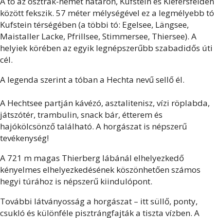
A tó az osztrák-német határon, Kufstein és Kiefersfelden
között fekszik. 57 méter mélységével ez a legmélyebb tó
Kufstein térségében (a többi tó: Egelsee, Längsee,
Maistaller Lacke, Pfrillsee, Stimmersee, Thiersee). A
helyiek körében az egyik legnépszerűbb szabadidős úti
cél.
A legenda szerint a tóban a Hechta nevű sellő él.
A Hechtsee partján kávézó, asztalitenisz, vízi röplabda,
játszótér, trambulin, snack bár, étterem és
hajókölcsönző található. A horgászat is népszerű
tevékenység!
A 721 m magas Thierberg lábánál elhelyezkedő
kényelmes elhelyezkedésének köszönhetően számos
hegyi túrához is népszerű kiindulópont.
További látványosság a horgászat – itt süllő, ponty,
csukló és különféle pisztrángfajták a tiszta vízben. A