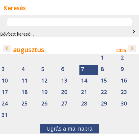
Keresés
navigate_next
Bővített kereső…
navigate_before
navigate_next
augusztus
2026
1
2
3
4
5
6
7
8
9
10
11
12
13
14
15
16
17
18
19
20
21
22
23
24
25
26
27
28
29
30
31
Ugrás a mai napra