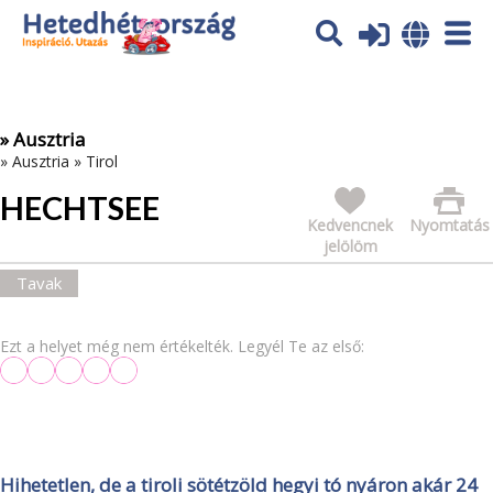
Az oldal sütiket (cookies) használ. További tájékoztatás itt:
Adatvédelmi tájékoztató
Ok
» Ausztria
»
Ausztria
»
Tirol
HECHTSEE
Kedvencnek
Nyomtatás
jelölöm
Tavak
Ezt a helyet még nem értékelték. Legyél Te az első:
Hihetetlen, de a tiroli sötétzöld hegyi tó nyáron akár 24