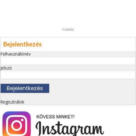
hirdetés
Bejelentkezés
Felhasználónév
Jelszó
Regisztrálok