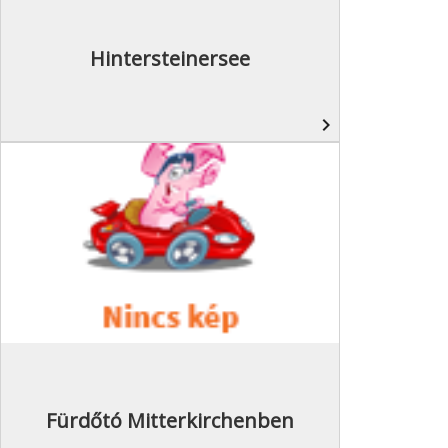
Hintersteinersee
navigate_next
Fürdőtó Mitterkirchenben