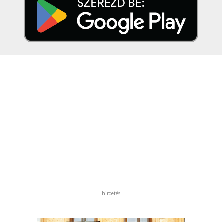
hirdetés