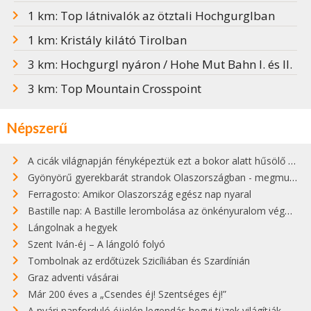
1 km: Top látnivalók az ötztali Hochgurglban
1 km: Kristály kilátó Tirolban
3 km: Hochgurgl nyáron / Hohe Mut Bahn I. és II.
3 km: Top Mountain Crosspoint
Népszerű
A cicák világnapján fényképeztük ezt a bokor alatt hűsölő cicát Kisorosziban
Gyönyörű gyerekbarát strandok Olaszországban - megmutatjuk a 15 legjobbat
Ferragosto: Amikor Olaszország egész nap nyaral
Bastille nap: A Bastille lerombolása az önkényuralom végét jelentette
Lángolnak a hegyek
Szent Iván-éj – A lángoló folyó
Tombolnak az erdőtüzek Szicíliában és Szardínián
Graz adventi vásárai
Már 200 éves a „Csendes éj! Szentséges éj!”
A nyári napforduló éjjelén legendás hegyi tüzek világítják meg Zugspitzét