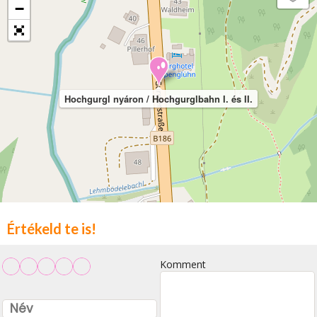
−
Hochgurgl nyáron / Hochgurglbahn I. és II.
Értékeld te is!
Komment