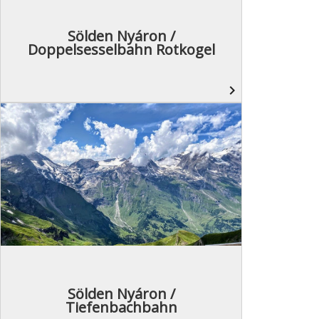
Sölden Nyáron /
Doppelsesselbahn Rotkogel
navigate_next
Sölden Nyáron /
Tiefenbachbahn