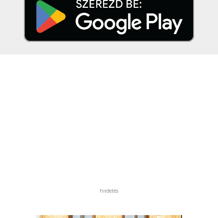
hirdetés