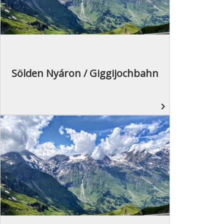
Sölden Nyáron / Giggijochbahn
navigate_next