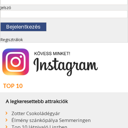
Jelszó
Regisztrálok
TOP 10
A legkeresettebb attrakciók
Zotter Csokoládégyár
Élmény szánkópálya Semmeringen
Top 10 látnivaló Linzben