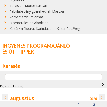
Tarvisio - Monte Lussari
Fabulaösvény gyerekeknek Marzban
Vörösmarty Emlékház
Mormotales az Alpokban
Kultúrkerékpárút Karintiában - Kultur.Rad.Weg
INGYENES PROGRAMAJÁNLÓ
ÉS ÚTI TIPPEK!
Keresés
navigate_next
Bővített kereső…
navigate_before
navigate_next
augusztus
2026
1
2