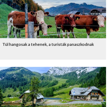
Túl hangosak a tehenek, a turisták panaszkodnak