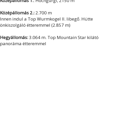
Középállomás 1.
: Hochgurgl, 2150 m
Középállomás 2.:
2.700 m
Innen indul a Top Wurmkogel II. libegő. Hütte
önkiszolgáló étteremmel (2.857 m)
Hegyállomás:
3.064 m. Top Mountain Star kilátó
panoráma étteremmel