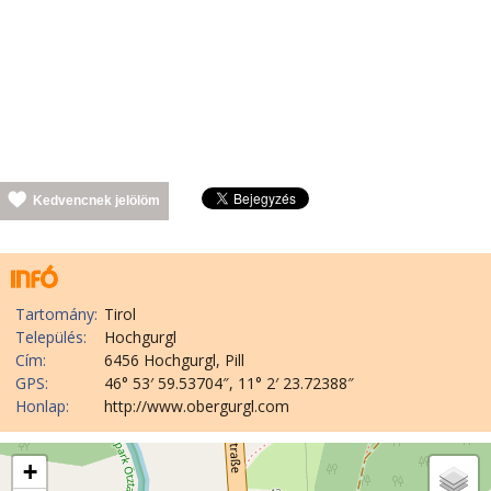
Kedvencnek jelölöm
Tartomány:
Tirol
Település:
Hochgurgl
Cím:
6456 Hochgurgl, Pill
GPS:
46° 53′ 59.53704″, 11° 2′ 23.72388″
Honlap:
http://www.obergurgl.com
+