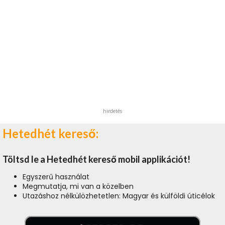
hirdetés
Hetedhét kereső:
Töltsd le a Hetedhét kereső mobil applikációt!
Egyszerű használat
Megmutatja, mi van a közelben
Utazáshoz nélkülözhetetlen: Magyar és külföldi úticélok