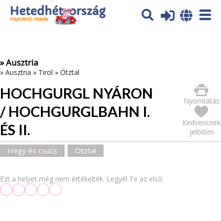
Az oldal sütiket (cookies) használ. További tájékoztatás itt:
Adatvédelmi tájékoztató
Ok
» Ausztria
»
Ausztria
»
Tirol
»
Ötztal
HOCHGURGL NYÁRON
Nyomtatás
/ HOCHGURGLBAHN I.
Kedvencnek
ÉS II.
jelölöm
Hegy és csúcs
Ötztal
Ezt a helyet még nem értékelték. Legyél Te az első: