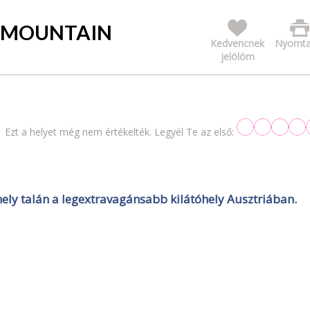
 MOUNTAIN
Kedvencnek
Nyomta
jelölöm
Ezt a helyet még nem értékelték. Legyél Te az első:
ly talán a legextravagánsabb kilátóhely Ausztriában.