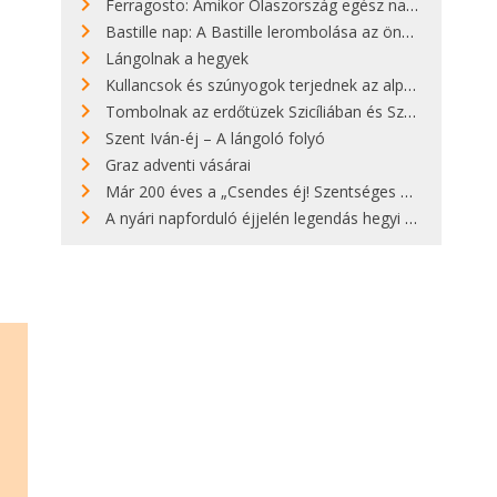
Ferragosto: Amikor Olaszország egész nap nyaral
Bastille nap: A Bastille lerombolása az önkényuralom végét jelentette
Lángolnak a hegyek
Kullancsok és szúnyogok terjednek az alpesi legelőkön
Tombolnak az erdőtüzek Szicíliában és Szardínián
Szent Iván-éj – A lángoló folyó
Graz adventi vásárai
Már 200 éves a „Csendes éj! Szentséges éj!”
A nyári napforduló éjjelén legendás hegyi tüzek világítják meg Zugspitzét