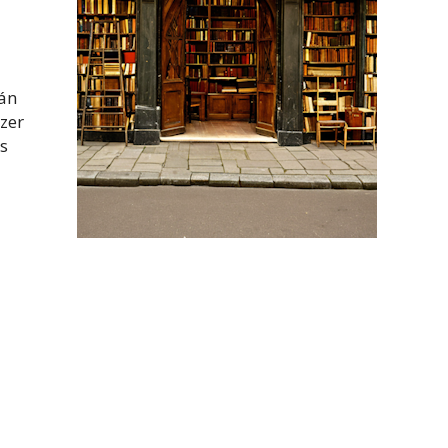
án
zer
os