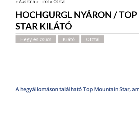
»
Ausztria
»
Tirol
»
Ötztal
HOCHGURGL NYÁRON / TOP
STAR KILÁTÓ
Hegy és csúcs
Kilátó
Ötztal
A hegyállomáson található Top Mountain Star, ame