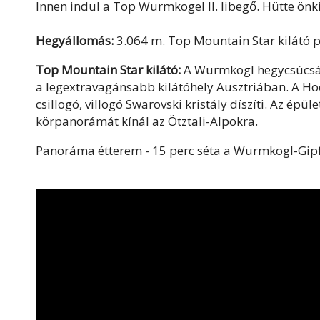
Innen indul a Top Wurmkogel II. libegő. Hütte önk
Hegyállomás:
3.064 m. Top Mountain Star kilátó
Top Mountain Star kilátó:
A Wurmkogl hegycsúcsán
a legextravagánsabb kilátóhely Ausztriában. A Ho
csillogó, villogó Swarovski kristály díszíti. Az é
körpanorámát kínál az Ötztali-Alpokra.
Panoráma étterem - 15 perc séta a Wurmkogl-Gipf