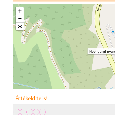
+
−
Hochgurgl nyáro
Értékeld te is!