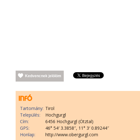
Kedvencnek jelölöm
Tartomány:
Tirol
Település:
Hochgurgl
Cím:
6456 Hochgurgl (Ötztal)
GPS:
46° 54′ 3.3858″, 11° 3′ 0.89244″
Honlap:
http://www.obergurgl.com