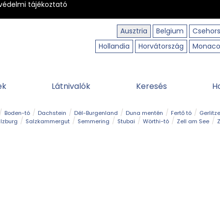
védelmi tájékoztató
Ausztria
Belgium
Csehor
Hollandia
Horvátország
Monac
ek
Látnivalók
Keresés
H
Boden-tó
Dachstein
Dél-Burgenland
Duna mentén
Fertő tó
Gerlitz
lzburg
Salzkammergut
Semmering
Stubai
Wörthi-tó
Zell am See
Z
úraút
Határélmény
Hegy és csúcs
Hegyi gyerekvilág
Húsvét
Kaland
Régiók
Sisi nyomában
Strand és fürdő
Szabadidőpark
Szurdok
T