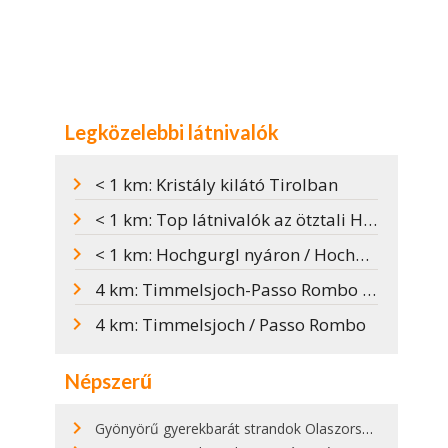
Legközelebbi látnivalók
< 1 km: Kristály kilátó Tirolban
< 1 km: Top látnivalók az ötztali Hochgurglban
< 1 km: Hochgurgl nyáron / Hochgurglbahn I. és II.
4 km: Timmelsjoch-Passo Rombo alpesi út
4 km: Timmelsjoch / Passo Rombo
Népszerű
Gyönyörű gyerekbarát strandok Olaszországban - megmutatjuk a 15 legjobbat