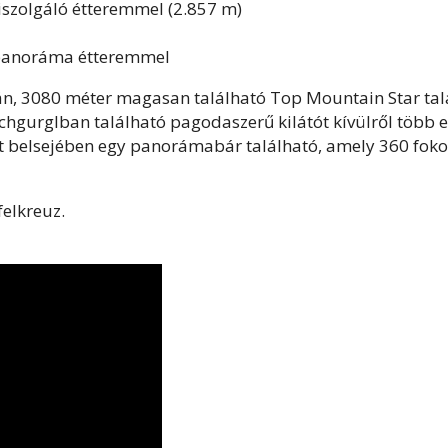
iszolgáló étteremmel (2.857 m)
 panoráma étteremmel
, 3080 méter magasan található Top Mountain Star tal
chgurglban található pagodaszerű kilátót kívülről több e
pület belsejében egy panorámabár található, amely 360 fok
elkreuz.