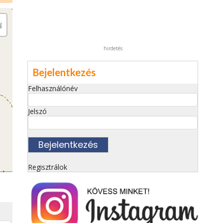
hirdetés
Bejelentkezés
Felhasználónév
Jelszó
Regisztrálok