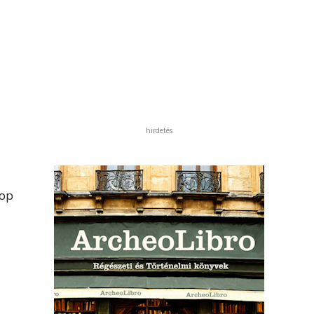
hirdetés
Top