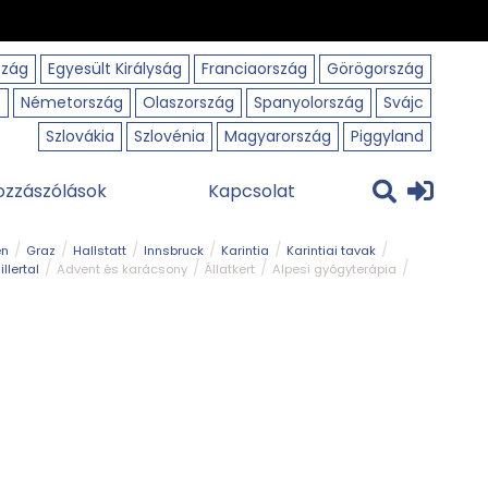
szág
Egyesült Királyság
Franciaország
Görögország
o
Németország
Olaszország
Spanyolország
Svájc
Szlovákia
Szlovénia
Magyarország
Piggyland
ozzászólások
Kapcsolat
en
Graz
Hallstatt
Innsbruck
Karintia
Karintiai tavak
illertal
Advent és karácsony
Állatkert
Alpesi gyógyterápia
park
Kerékpár
Kilátó
Korcsolyapálya
Magyar kapcsolat
avak
Tél
Téli túrázás
Templom és kolostor
Természeti park