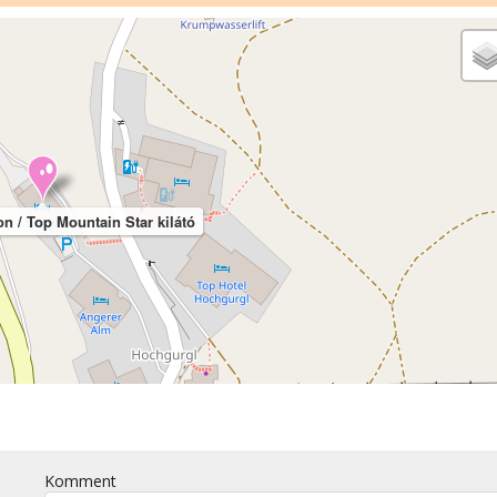
n / Top Mountain Star kilátó
Komment