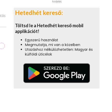
hirdetés
Hetedhét kereső:
tás
Töltsd le a Hetedhét kereső mobil
applikációt!
Egyszerű használat
Megmutatja, mi van a közelben
Utazáshoz nélkülözhetetlen: Magyar és
külföldi úticélok