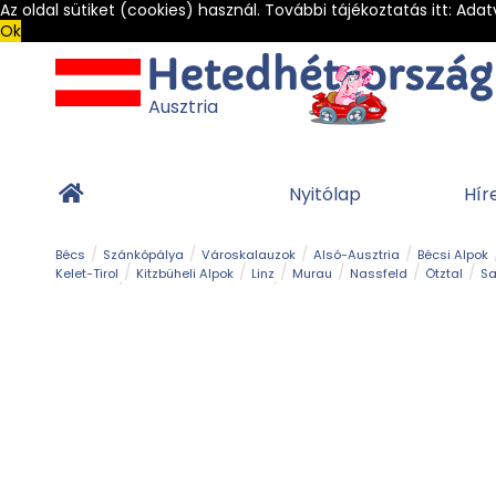
Az oldal sütiket (cookies) használ. További tájékoztatás itt:
Adat
Ok
Ausztria
Nyitólap
Hír
Bécs
Szánkópálya
Városkalauzok
Alsó-Ausztria
Bécsi Alpok
Kelet-Tirol
Kitzbüheli Alpok
Linz
Murau
Nassfeld
Ötztal
Sa
Alpesi út
Ásványok & Kristályok
Barlang
Bob
Csúszda
Esemény
Gleccser
Gyerek t
Múzeum
Óriásroller és mountaincart
Osztrák ételek
Park és kert
Túra
Vár és kastély
Világörökség
Vízesés
Zöldturista