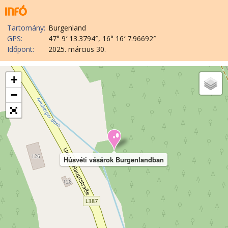
Tartomány:
Burgenland
GPS:
47° 9′ 13.3794″, 16° 16′ 7.96692″
Időpont:
2025. március 30.
+
−
Húsvéti vásárok Burgenlandban