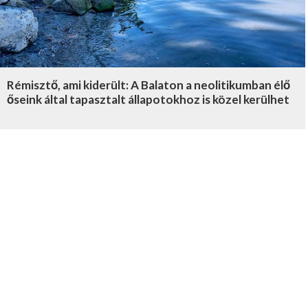
Rémisztő, ami kiderült: A Balaton a neolitikumban élő
őseink által tapasztalt állapotokhoz is közel kerülhet