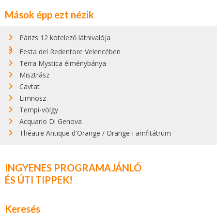
Mások épp ezt nézik
Párizs 12 kötelező látnivalója
Festa del Redentore Velencében
Terra Mystica élménybánya
Misztrász
Cavtat
Limnosz
Tempi-völgy
Acquario Di Genova
Théatre Antique d'Orange / Orange-i amfitátrum
INGYENES PROGRAMAJÁNLÓ
ÉS ÚTI TIPPEK!
Keresés