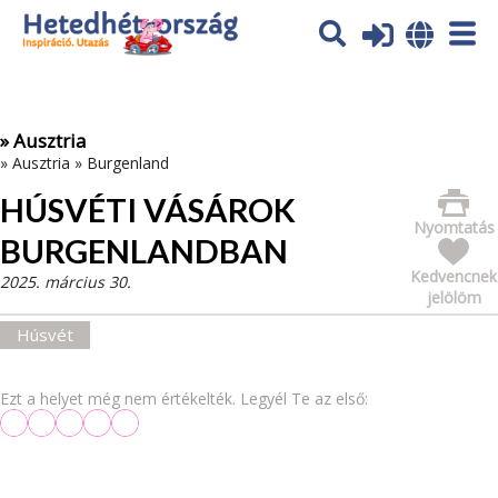
Az oldal sütiket (cookies) használ. További tájékoztatás itt:
Adatvédelmi tájékoztató
Ok
» Ausztria
»
Ausztria
»
Burgenland
HÚSVÉTI VÁSÁROK
Nyomtatás
BURGENLANDBAN
Kedvencnek
2025. március 30.
jelölöm
Húsvét
Ezt a helyet még nem értékelték. Legyél Te az első: