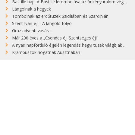
Bastille nap: A Bastille lerombolása az önkényuralom végét jelentette
Lángolnak a hegyek
Tombolnak az erdőtüzek Szicíliában és Szardínián
Szent Iván-éj – A lángoló folyó
Graz adventi vásárai
Már 200 éves a „Csendes éj! Szentséges éj!”
A nyári napforduló éjjelén legendás hegyi tüzek világítják meg Zugspitzét
Krampuszok riogatnak Ausztriában