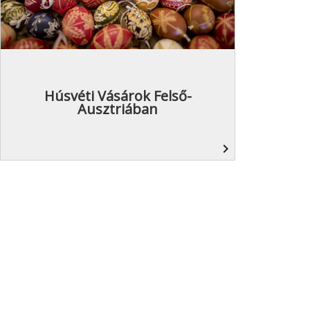
Húsvéti Vásárok Felső-
Ausztriában
navigate_next