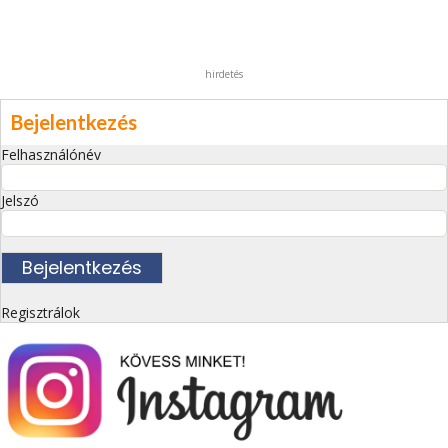
hirdetés
Bejelentkezés
Felhasználónév
Jelszó
Regisztrálok