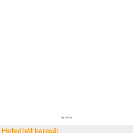
hirdetés
Hetedhét kereső: