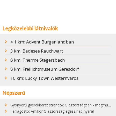
Legközelebbi látnivalók
< 1 km: Advent Burgenlandban
3 km: Badesee Rauchwart
8 km: Therme Stegersbach
8 km: Freilichtmuseum Geresdorf
10 km: Lucky Town Westernváros
Népszerű
Gyönyörű gyerekbarát strandok Olaszországban - megmutatjuk a 15 legjobbat
Ferragosto: Amikor Olaszország egész nap nyaral