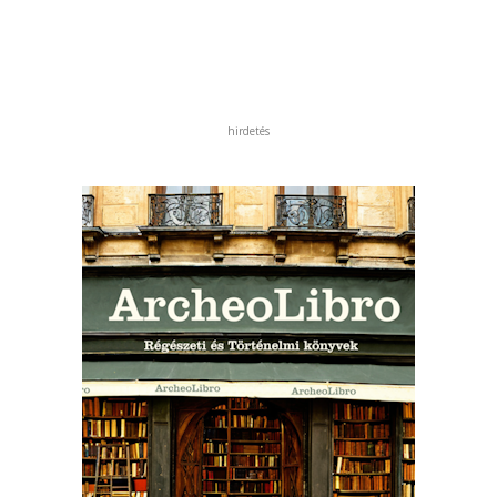
hirdetés