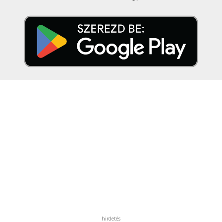
hirdetés