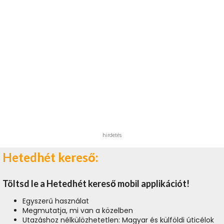
hirdetés
Hetedhét kereső:
Töltsd le a Hetedhét kereső mobil applikációt!
Egyszerű használat
Megmutatja, mi van a közelben
Utazáshoz nélkülözhetetlen: Magyar és külföldi úticélok