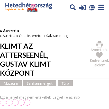
Az oldal sütiket (cookies) használ. További tájékoztatás itt:
Adatvédelmi tájékoztató
Ok
» Ausztria
»
Ausztria
»
Oberösterreich
»
Salzkammergut
KLIMT AZ
Nyomtatás
ATTERSEENÉL,
Kedvencnek
GUSTAV KLIMT
jelölöm
KÖZPONT
Múzeum
Salzkammergut
Túra
Ezt a helyet még nem értékelték. Legyél Te az első: