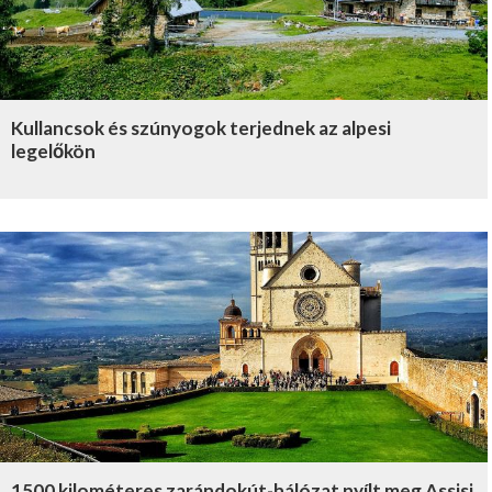
Kullancsok és szúnyogok terjednek az alpesi
legelőkön
1500 kilométeres zarándokút-hálózat nyílt meg Assisi