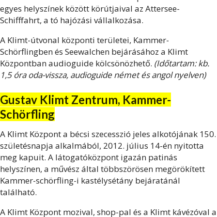
egyes helyszínek között körútjaival az Attersee-
Schifffahrt, a tó hajózási vállalkozása.
A Klimt-útvonal központi területei, Kammer-
Schörflingben és Seewalchen bejárásához a Klimt
Központban audioguide kölcsönözhető.
(Időtartam: kb.
1,5 óra oda-vissza, audioguide német és angol nyelven)
Gustav Klimt Zentrum, Kammer-
Schörfling
A Klimt Központ a bécsi szecesszió jeles alkotójának 150.
születésnapja alkalmából, 2012. július 14-én nyitotta
meg kapuit. A látogatóközpont igazán patinás
helyszínen, a művész által többszörösen megörökített
Kammer-schörfling-i kastélysétány bejáratánál
található.
A Klimt Központ mozival, shop-pal és a Klimt kávézóval a