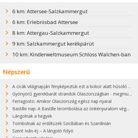
6 km: Attersee-Salzkammergut
6 km: Erlebnisbad Attersee
8 km: Attergau-Salzkammergut
9 km: Salzkammergut kerékpárút
10 km: Kinderweltmuseum Schloss Walchen-ban
Népszerű
A cicák világnapján fényképeztük ezt a bokor alatt hűsölő cicát Kisorosziban
Gyönyörű gyerekbarát strandok Olaszországban - megmutatjuk a 15 legjobbat
Ferragosto: Amikor Olaszország egész nap nyaral
Bastille nap: A Bastille lerombolása az önkényuralom végét jelentette
Lángolnak a hegyek
Tombolnak az erdőtüzek Szicíliában és Szardínián
Szent Iván-éj – A lángoló folyó