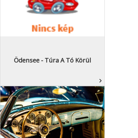
Ödensee - Túra A Tó Körül
navigate_next