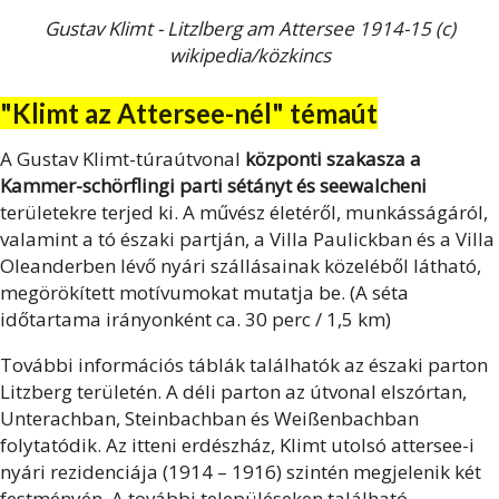
Gustav Klimt - Litzlberg am Attersee 1914-15 (c)
wikipedia/közkincs
"Klimt az Attersee-nél" témaút
A Gustav Klimt-túraútvonal
központi szakasza a
Kammer-schörflingi parti sétányt és seewalcheni
területekre terjed ki. A művész életéről, munkásságáról,
valamint a tó északi partján, a Villa Paulickban és a Villa
Oleanderben lévő nyári szállásainak közeléből látható,
megörökített motívumokat mutatja be. (A séta
időtartama irányonként ca. 30 perc / 1,5 km)
További információs táblák találhatók az északi parton
Litzberg területén. A déli parton az útvonal elszórtan,
Unterachban, Steinbachban és Weißenbachban
folytatódik. Az itteni erdészház, Klimt utolsó attersee-i
nyári rezidenciája (1914 – 1916) szintén megjelenik két
festményén. A további településeken található