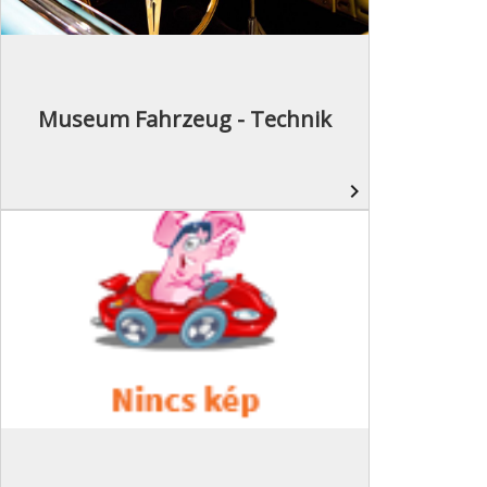
Museum Fahrzeug - Technik
navigate_next