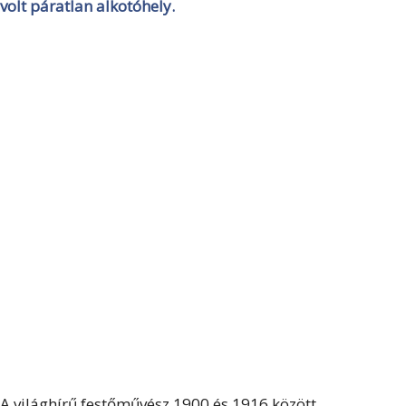
volt páratlan alkotóhely.
A világhírű festőművész 1900 és 1916 között