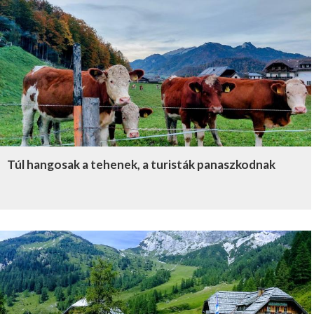
Túl hangosak a tehenek, a turisták panaszkodnak