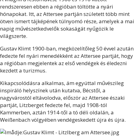
rendszeresen ebben a régióban töltötte a nyári
hónapokat. Itt, az Attersee partján született több mint
ötven ismert tájképének túlnyomó része, amelyek a mai
napig művészetkedvelők sokaságát nyűgözik le
világszerte.
Gustav Klimt 1900-ban, megközelítőleg 50 évvel azután
fedezte fel nyári menedékként az Attersee partját, hogy
a régióban megjelentek az első vendégek és éledezni
kezdett a turizmus.
Kikapcsolódásra alkalmas, ám egyúttal művészileg
inspiráló helyszínek után kutatva, Bécstől, a
nagyvárostól eltávolodva, először az Attersee északi
partját, Litzberget fedezte fel, majd 1908-tól
Kammerben, aztán 1914-től a tó déli oldalán, a
Weißenbach völgyében vendégeskedett újra és újra.