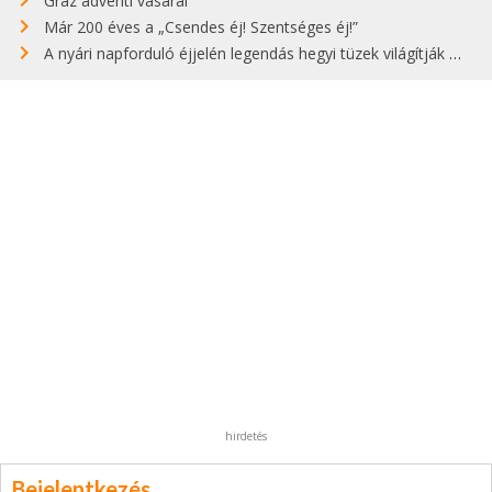
Graz adventi vásárai
Már 200 éves a „Csendes éj! Szentséges éj!”
A nyári napforduló éjjelén legendás hegyi tüzek világítják meg Zugspitzét
hirdetés
Bejelentkezés