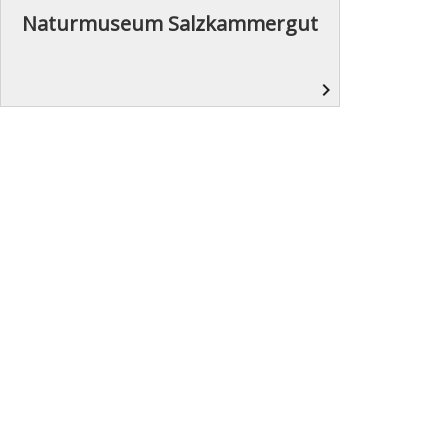
Naturmuseum Salzkammergut
navigate_next