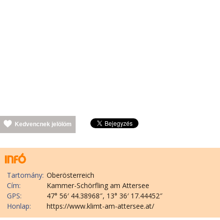
Kedvencnek jelölöm
Tartomány:
Oberösterreich
Cím:
Kammer-Schörfling am Attersee
GPS:
47° 56′ 44.38968″, 13° 36′ 17.44452″
Honlap:
https://www.klimt-am-attersee.at/