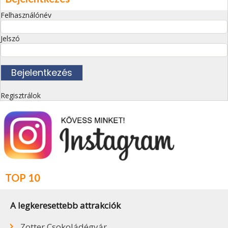
Felhasználónév
Jelszó
Regisztrálok
TOP 10
A legkeresettebb attrakciók
Zotter Csokoládégyár