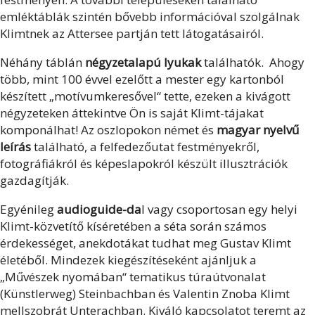
emléktáblák szintén bővebb információval szolgálnak
Klimtnek az Attersee partján tett látogatásairól.
Néhány táblán
négyzetalapú lyukak
találhatók. Ahogy
több, mint 100 évvel ezelőtt a mester egy kartonból
készített „motívumkeresővel“ tette, ezeken a kivágott
négyzeteken áttekintve Ön is saját Klimt-tájakat
komponálhat! Az oszlopokon német és
magyar nyelvű
leírás
található, a felfedezőutat festményekről,
fotográfiákról és képeslapokról készült illusztrációk
gazdagítják.
Egyénileg
audioguide-da
l vagy csoportosan egy helyi
Klimt-közvetítő kíséretében a séta során számos
érdekességet, anekdotákat tudhat meg Gustav Klimt
életéből. Mindezek kiegészítéseként ajánljuk a
„Művészek nyomában“ tematikus túraútvonalat
(Künstlerweg) Steinbachban és Valentin Znoba Klimt
mellszobrát Unterachban. Kiváló kapcsolatot teremt az