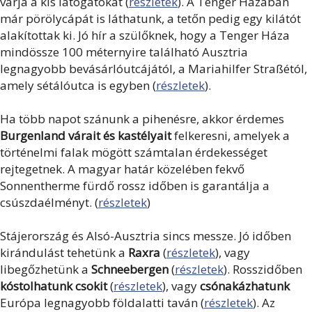
várja a kis látogatókat (
részletek
). A Tenger Házában
már pörölycápát is láthatunk, a tetőn pedig egy kilátót
alakítottak ki. Jó hír a szülőknek, hogy a Tenger Háza
mindössze 100 méternyire található Ausztria
legnagyobb bevásárlóutcájától, a Mariahilfer Straßétól,
amely sétálóutca is egyben (
részletek
).
Ha több napot szánunk a pihenésre, akkor érdemes
Burgenland várait és kastélyait
felkeresni, amelyek a
történelmi falak mögött számtalan érdekességet
rejtegetnek. A magyar határ közelében fekvő
Sonnentherme fürdő rossz időben is garantálja a
csúszdaélményt. (
részletek
)
Stájerország és Alsó-Ausztria sincs messze. Jó időben
kirándulást tehetünk a
Raxra
(
részletek
), vagy
libegőzhetünk a
Schneebergen
(
részletek
). Rosszidőben
kóstolhatunk csokit
(
részletek
), vagy
csónakázhatunk
Európa legnagyobb földalatti taván (
részletek
). Az