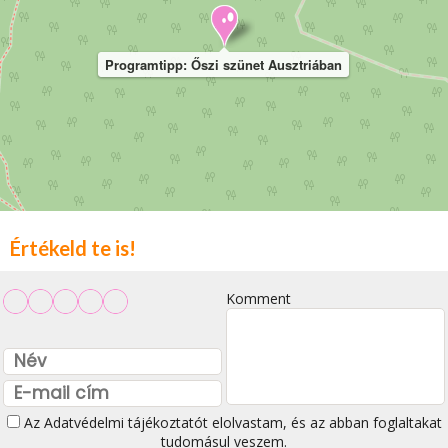
Programtipp: Őszi szünet Ausztriában
Értékeld te is!
Komment
Az
Adatvédelmi tájékoztatót
elolvastam, és az abban foglaltakat
tudomásul veszem.