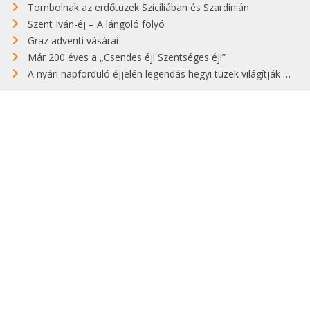
Tombolnak az erdőtüzek Szicíliában és Szardínián
Szent Iván-éj – A lángoló folyó
Graz adventi vásárai
Már 200 éves a „Csendes éj! Szentséges éj!”
A nyári napforduló éjjelén legendás hegyi tüzek világítják meg Zugspitzét