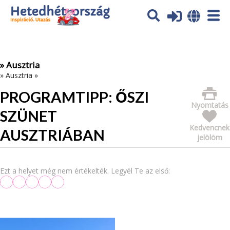
Az oldal sütiket (cookies) használ. További tájékoztatás itt:
Adatvédelmi tájékoztató
Ok
» Ausztria
»
Ausztria
»
PROGRAMTIPP: ŐSZI
Nyomtatás
SZÜNET
Kedvencnek
AUSZTRIÁBAN
jelölöm
Ezt a helyet még nem értékelték. Legyél Te az első: