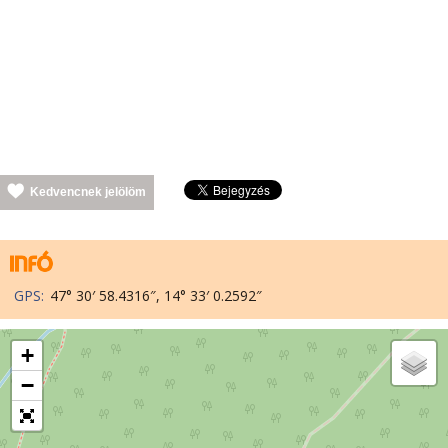
Kedvencnek jelölöm
GPS:
47° 30′ 58.4316″, 14° 33′ 0.2592″
+
−