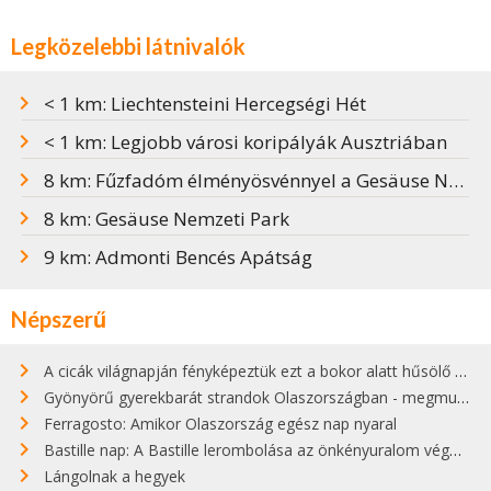
Legközelebbi látnivalók
< 1 km: Liechtensteini Hercegségi Hét
< 1 km: Legjobb városi koripályák Ausztriában
8 km: Fűzfadóm élményösvénnyel a Gesäuse Nemzeti Parkban
8 km: Gesäuse Nemzeti Park
9 km: Admonti Bencés Apátság
Népszerű
A cicák világnapján fényképeztük ezt a bokor alatt hűsölő cicát Kisorosziban
Gyönyörű gyerekbarát strandok Olaszországban - megmutatjuk a 15 legjobbat
Ferragosto: Amikor Olaszország egész nap nyaral
Bastille nap: A Bastille lerombolása az önkényuralom végét jelentette
Lángolnak a hegyek