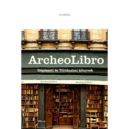
hirdetés