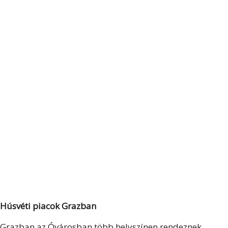
Húsvéti piacok Grazban
Grazban az Óvárosban több helyszínen rendeznek