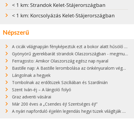
< 1 km: Strandok Kelet-Stájerországban
< 1 km: Korcsolyázás Kelet-Stájerországban
Népszerű
A cicák világnapján fényképeztük ezt a bokor alatt hűsölő cicát Kisorosziban
Gyönyörű gyerekbarát strandok Olaszországban - megmutatjuk a 15 legjobbat
Ferragosto: Amikor Olaszország egész nap nyaral
Bastille nap: A Bastille lerombolása az önkényuralom végét jelentette
Lángolnak a hegyek
Tombolnak az erdőtüzek Szicíliában és Szardínián
Szent Iván-éj – A lángoló folyó
Graz adventi vásárai
Már 200 éves a „Csendes éj! Szentséges éj!”
A nyári napforduló éjjelén legendás hegyi tüzek világítják meg Zugspitzét