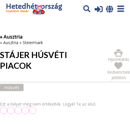
Az oldal sütiket (cookies) használ. További tájékoztatás itt:
Adatvédelmi tájékoztató
Ok
» Ausztria
»
Ausztria
»
Steiermark
STÁJER HÚSVÉTI
Nyomtatás
PIACOK
Kedvencnek
jelölöm
Húsvét
Ezt a helyet még nem értékelték. Legyél Te az első: