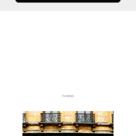
hirdetés