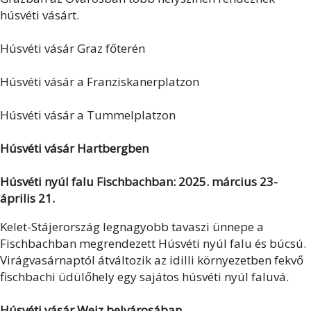
húsvéti vásárt.
Húsvéti vásár Graz főterén
Húsvéti vásár a Franziskanerplatzon
Húsvéti vásár a Tummelplatzon
Húsvéti vásár Hartbergben
Húsvéti nyúl falu Fischbachban: 2025. március 23-
április 21.
Kelet-Stájerország legnagyobb tavaszi ünnepe a
Fischbachban megrendezett Húsvéti nyúl falu és búcsú.
Virágvasárnaptól átváltozik az idilli környezetben fekvő
fischbachi üdülőhely egy sajátos húsvéti nyúl faluvá.
Húsvéti vásár Weiz belvárosában