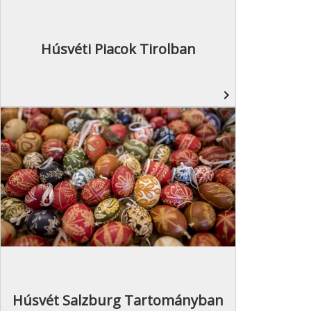
Húsvéti Piacok Tirolban
navigate_next
Húsvét Salzburg Tartományban