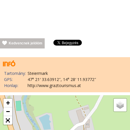
Kedvencnek jelölöm
Tartomány:
Steiermark
GPS:
47° 21′ 33.63912″, 14° 28′ 11.93772″
Honlap:
http://www.graztourismus.at
+
−