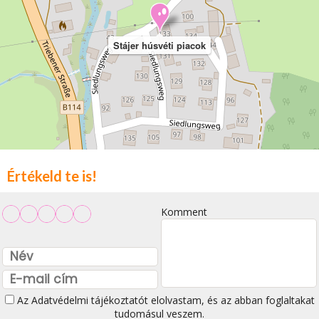
Stájer húsvéti piacok
Értékeld te is!
Komment
Az
Adatvédelmi tájékoztatót
elolvastam, és az abban foglaltakat
tudomásul veszem.