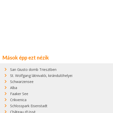
Mások épp ezt nézik
San Giusto domb Triesztben
St. Wolfgang látnivalói, kirándulóhelyei
Schwarzensee
Alba
Faaker See
Crikvenica
Schlosspark Eisenstadt
Château d'Ussé