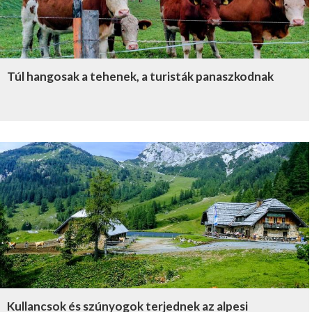
Túl hangosak a tehenek, a turisták panaszkodnak
Kullancsok és szúnyogok terjednek az alpesi