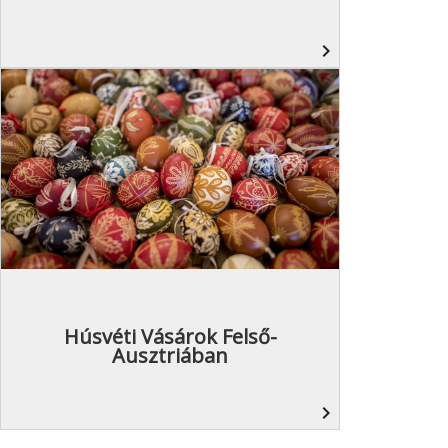
navigate_next
Húsvéti Vásárok Felső-
Ausztriában
navigate_next