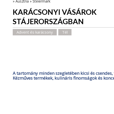
»
Ausztria
»
Steiermark
KARÁCSONYI VÁSÁROK
STÁJERORSZÁGBAN
Advent és karácsony
Tél
A tartomány minden szegletében kicsi és csendes, 
Kézműves termékek, kulináris finomságok és konc