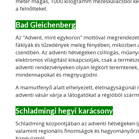
méter magas, 1000 kilogramm mézeskalácsból kés
a felnőtteket.
Bad Gleichenberg
Az "Advent, mint egykoron" mottóval megrendezet
fáklyák és tűzedények meleg fényében, miközben 
csendben. Az adventi hétvégeken csillogás, műanya
elektromos világítást kikapcsolják, csak a termés
adventi rendezvényeken olyan légkört teremtenek,
mindennapokat és megnyugodni.
A mamutfenyő alatt elhelyezett, életnagyságúnál 
adventi vásár várja a látogatókat a régióból szá
Schladmingi hegyi karácsony
Schladming központjában az adventi hétvégeken (p
valamint regionális finomságok és hagyományőr
hangulatról.