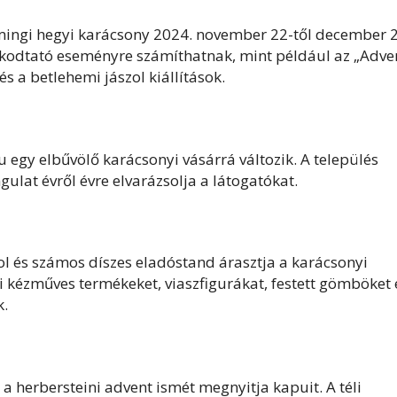
mingi hegyi karácsony 2024. november 22-től december 
olkodtató eseményre számíthatnak, mint például az „Adve
s a betlehemi jászol kiállítások.
 egy elbűvölő karácsonyi vásárrá változik. A település
gulat évről évre elvarázsolja a látogatókat.
szol és számos díszes eladóstand árasztja a karácsonyi
i kézműves termékeket, viaszfigurákat, festett gömböket 
k.
 a herbersteini advent ismét megnyitja kapuit. A téli