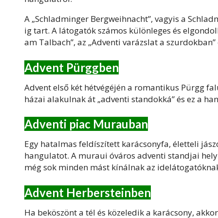
A „Schladminger Bergweihnacht”, vagyis a Schlad
ig tart. A látogatók számos különleges és elgond
am Talbach”, az „Adventi varázslat a szurdokban” é
Advent Pürggben
Advent első két hétvégéjén a romantikus Pürgg falu
házai alakulnak át „adventi standokká” és ez a han
Adventi piac Murauban
Egy hatalmas feldíszített karácsonyfa, életteli já
hangulatot. A muraui óváros adventi standjai hely
még sok minden mást kínálnak az idelátogatókna
Advent Herbersteinben
Ha beköszönt a tél és közeledik a karácsony, akkor