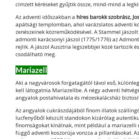
címzett kéréseket gyűjtik össze, mind-mind a legk
Az adventi időszakban a
híres barokk szobrász, J
apátsági templomban, ahol varázslatos adventi kon
zenészeinek közreműködésével. A Stammel jászolt a
admonti karácsonyi jászol (1775/1776) az Admont
rejlik. A jászol Ausztria legszebbjei közé tartozik
csodálható meg.
Mariazell
Aki a nagyvárosok forgatagától távol eső, különleg
kell látogatnia Mariazellbe. A négy adventi hétvé
angyalok postahivatala és mézeskalácsház biztosít
Az angyalok cukrászdájából finom illatok szállingóz
lucfenyőből készült standokon kizárólag autenti
finomságokat kínálnak, mint például a mariazelli 
függő adventi koszorúja vonzza a pillantásokat. Az 