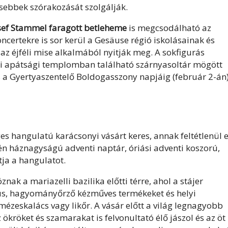
isebbek szórakozását szolgálják.
osef Stammel faragott betleheme
is megcsodálható az
certekre is sor kerül a Gesäuse régió iskolásainak és
z éjféli mise alkalmából nyitják meg. A sokfigurás
i apátsági templomban található szárnyasoltár mögött
 és a Gyertyaszentelő Boldogasszony napjáig (február 2-án
es hangulatú karácsonyi vásárt keres, annak feltétlenül e
gén háznagyságú adventi naptár, óriási adventi koszorú,
ja a hangulatot.
nak a mariazelli bazilika előtti térre, ahol a stájer
kus, hagyományőrző kézműves termékeket és helyi
mézeskalács vagy likőr. A vásár előtt a világ legnagyobb
ökröket és szamarakat is felvonultató élő jászol és az öt