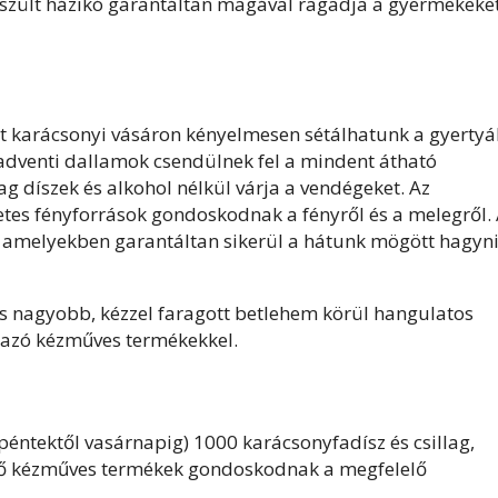
zült házikó garantáltan magával ragadja a gyermekeket
t karácsonyi vásáron kényelmesen sétálhatunk a gyertyá
adventi dallamok csendülnek fel a mindent átható
g díszek és alkohol nélkül várja a vendégeket. Az
zetes fényforrások gondoskodnak a fényről és a melegről.
 amelyekben garantáltan sikerül a hátunk mögött hagyni
is nagyobb, kézzel faragott betlehem körül hangulatos
rmazó kézműves termékekkel.
éntektől vasárnapig) 1000 karácsonyfadísz és csillag,
ző kézműves termékek gondoskodnak a megfelelő