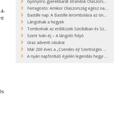
Gyönyörű gyerekbarát strandok Olaszországban - megmutatjuk a 15 legjobbat
Ferragosto: Amikor Olaszország egész nap nyaral
24-
Bastille nap: A Bastille lerombolása az önkényuralom végét jelentette
nt
Lángolnak a hegyek
Tombolnak az erdőtüzek Szicíliában és Szardínián
Szent Iván-éj – A lángoló folyó
Graz adventi vásárai
Már 200 éves a „Csendes éj! Szentséges éj!”
A nyári napforduló éjjelén legendás hegyi tüzek világítják meg Zugspitzét
és