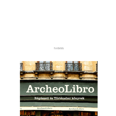
hirdetés