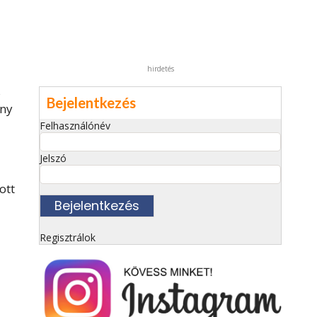
hirdetés
s
Bejelentkezés
ony
Felhasználónév
Jelszó
ott
Regisztrálok