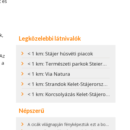
 és
k,
Legközelebbi látnivalók
< 1 km: Stájer húsvéti piacok
 Az
 a
< 1 km: Természeti parkok Steiermarkban
< 1 km: Via Natura
< 1 km: Strandok Kelet-Stájerországban
< 1 km: Korcsolyázás Kelet-Stájerországban
Népszerű
A cicák világnapján fényképeztük ezt a bokor alatt hűsölő cicát Kisorosziban