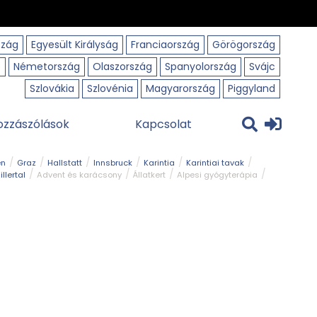
szág
Egyesült Királyság
Franciaország
Görögország
o
Németország
Olaszország
Spanyolország
Svájc
Szlovákia
Szlovénia
Magyarország
Piggyland
ozzászólások
Kapcsolat
en
Graz
Hallstatt
Innsbruck
Karintia
Karintiai tavak
illertal
Advent és karácsony
Állatkert
Alpesi gyógyterápia
park
Kerékpár
Kilátó
Korcsolyapálya
Magyar kapcsolat
avak
Tél
Téli túrázás
Templom és kolostor
Természeti park