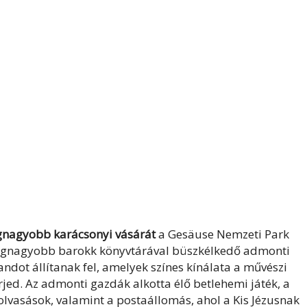
gnagyobb karácsonyi vásárát
a Gesäuse Nemzeti Park
legnagyobb barokk könyvtárával büszkélkedő admonti
ndot állítanak fel, amelyek színes kínálata a művészi
jed. Az admonti gazdák alkotta élő betlehemi játék, a
lolvasások, valamint a postaállomás, ahol a Kis Jézusnak