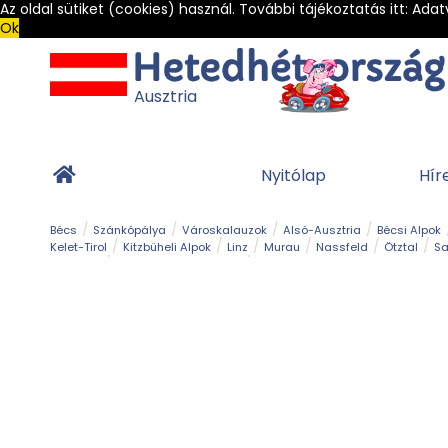
Az oldal sütiket (cookies) használ. További tájékoztatás itt:
Adat
Ok
Ausztria
Nyitólap
Hír
Bécs
Szánkópálya
Városkalauzok
Alsó-Ausztria
Bécsi Alpok
Kelet-Tirol
Kitzbüheli Alpok
Linz
Murau
Nassfeld
Ötztal
Sa
Alpesi út
Ásványok & Kristályok
Barlang
Bob
Csúszda
Esemény
Gleccser
Gyerek t
Múzeum
Óriásroller és mountaincart
Osztrák ételek
Park és kert
Túra
Vár és kastély
Világörökség
Vízesés
Zöldturista