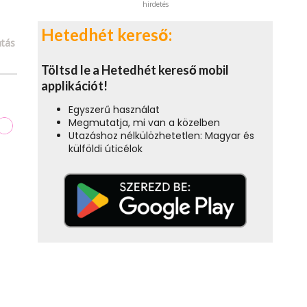
hirdetés
Hetedhét kereső:
tás
Töltsd le a Hetedhét kereső mobil
applikációt!
Egyszerű használat
Megmutatja, mi van a közelben
Utazáshoz nélkülözhetetlen: Magyar és
külföldi úticélok