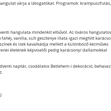
 hangulat várja a látogatókat. Programok: krampuszfutás,
venti hangulata mindenkit elbűvöl. Az óváros hangulato
m fahéj, vanília, sült gesztenye illata igazi meghitt karács
a színek és ízek kavalkádja mellett a különböző kézműves
enei életének képviselői pedig karácsonyi dallamokkal
venti naptár, csodálatos Betlehem-i dekoráció, behavaz
z.
k
)