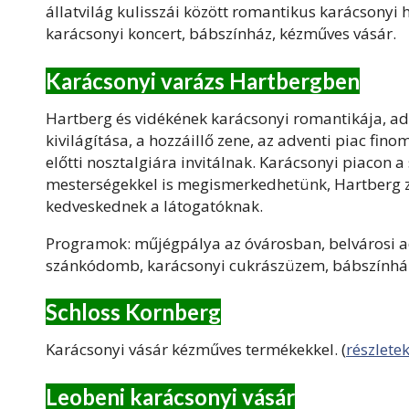
állatvilág kulisszái között romantikus karácsonyi
karácsonyi koncert, bábszínház, kézműves vásár.
Karácsonyi varázs Hartbergben
Hartberg és vidékének karácsonyi romantikája, ad
kivilágítása, a hozzáillő zene, az adventi piac fino
előtti nosztalgiára invitálnak. Karácsonyi piacon 
mesterségekkel is megismerkedhetünk, Hartberg z
kedveskednek a látogatóknak.
Programok: műjégpálya az óvárosban, belvárosi ad
szánkódomb, karácsonyi cukrászüzem, bábszínhá
Schloss Kornberg
Karácsonyi vásár kézműves termékekkel. (
részlete
Leobeni karácsonyi vásár