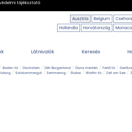
védelmi tájékoztató
Ausztria
Belgium
Csehor
Hollandia
Horvátország
Monac
ek
Látnivalók
Keresés
H
Boden-tó
Dachstein
Dél-Burgenland
Duna mentén
Fertő tó
Gerlitz
lzburg
Salzkammergut
Semmering
Stubai
Wörthi-tó
Zell am See
Z
úraút
Határélmény
Hegy és csúcs
Hegyi gyerekvilág
Húsvét
Kaland
Régiók
Sisi nyomában
Strand és fürdő
Szabadidőpark
Szurdok
T