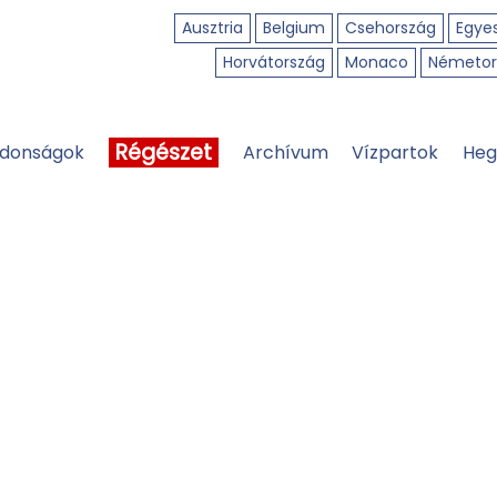
Ausztria
Belgium
Csehország
Egyes
Horvátország
Monaco
Németor
Régészet
jdonságok
Archívum
Vízpartok
Heg