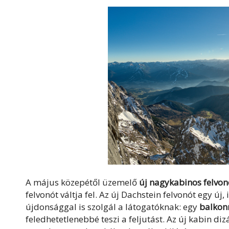
A május közepétől üzemelő
új nagykabinos felvon
felvonót váltja fel. Az új Dachstein felvonót egy új
újdonsággal is szolgál a látogatóknak: egy
balkon
feledhetetlenebbé teszi a feljutást. Az új kabin di