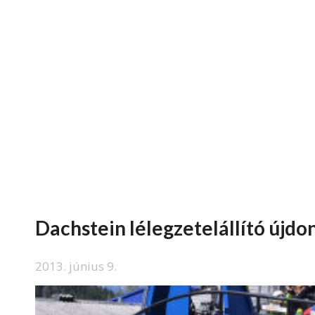
Dachstein lélegzetelállító újdo
2013. június 9.