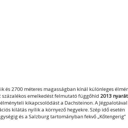
dik és 2700 méteres magasságban kínál különleges élmé
2 százalékos emelkedést felmutató függőhíd
2013 nyarát
t élményteli kikapcsolódást a Dachsteinon. A Jégpalotával
ciós kilátás nyílik a környező hegyekre. Szép idő esetén
hegységig és a Salzburg tartományban fekvő „Kőtengerig”