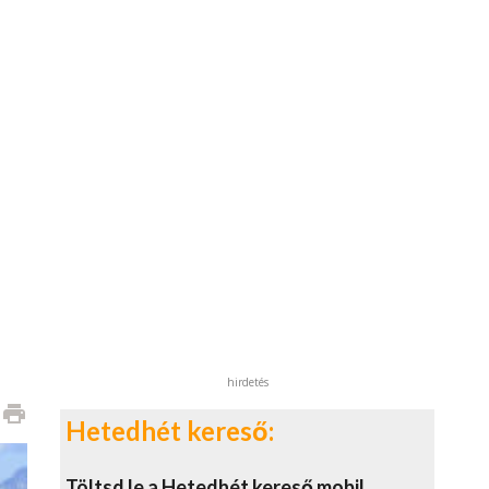
hirdetés
print
Hetedhét kereső:
Töltsd le a Hetedhét kereső mobil