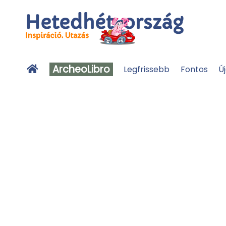
ArcheoLibro
Legfrissebb
Fontos
Ú