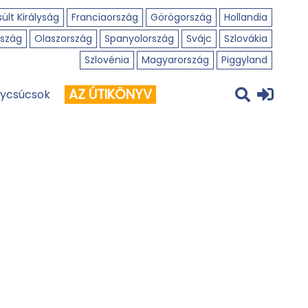
ült Királyság
Franciaország
Görögország
Hollandia
szág
Olaszország
Spanyolország
Svájc
Szlovákia
Szlovénia
Magyarország
Piggyland
AZ ÚTIKÖNYV
ycsúcsok