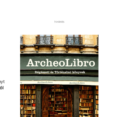
hirdetés
nyt
ól