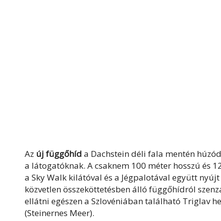
Az
új függőhíd
a Dachstein déli fala mentén húzó
a látogatóknak. A csaknem 100 méter hosszú és 1
a Sky Walk kilátóval és a Jégpalotával együtt nyúj
közvetlen összeköttetésben álló függőhídról szenzá
ellátni egészen a Szlovéniában található Triglav 
(Steinernes Meer).