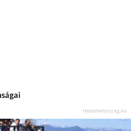
nságai
Hetedhétország.hu