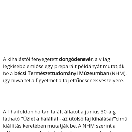
A kihalástól fenyegetett
dongódenevér
, a világ
legkisebb emlőse egy preparált példányát mutatják
be a
bécsi Természettudományi Múzeumban
(NHM),
így hívva fel a figyelmet a faj eltűnésének veszélyére.
A Thaiföldön holtan talált állatot a június 30-áig
látható
"Üzlet a halállal - az utolsó faj kihalása?"
című
kiállítás keretében mutatják be. A NHM szerint a