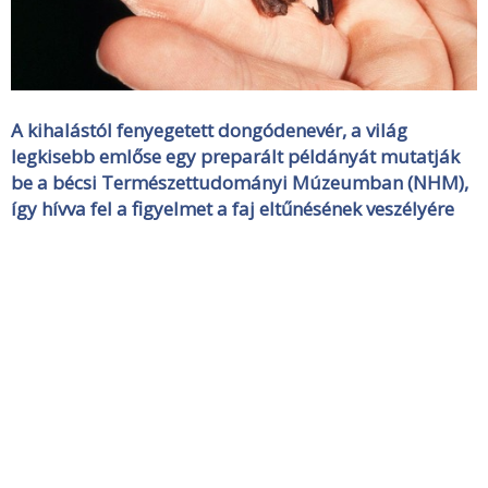
A kihalástól fenyegetett dongódenevér, a világ
legkisebb emlőse egy preparált példányát mutatják
be a bécsi Természettudományi Múzeumban (NHM),
így hívva fel a figyelmet a faj eltűnésének veszélyére