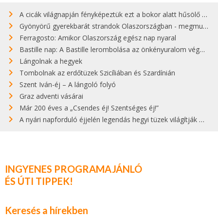
A cicák világnapján fényképeztük ezt a bokor alatt hűsölő cicát Kisorosziban
Gyönyörű gyerekbarát strandok Olaszországban - megmutatjuk a 15 legjobbat
Ferragosto: Amikor Olaszország egész nap nyaral
Bastille nap: A Bastille lerombolása az önkényuralom végét jelentette
Lángolnak a hegyek
Tombolnak az erdőtüzek Szicíliában és Szardínián
Szent Iván-éj – A lángoló folyó
Graz adventi vásárai
Már 200 éves a „Csendes éj! Szentséges éj!”
A nyári napforduló éjjelén legendás hegyi tüzek világítják meg Zugspitzét
INGYENES PROGRAMAJÁNLÓ
ÉS ÚTI TIPPEK!
Keresés a hírekben