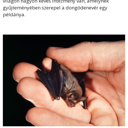
világon nagyon kevés intézmény van, amelynek
gyűjteményében szerepel a dongódenevér egy
példánya.