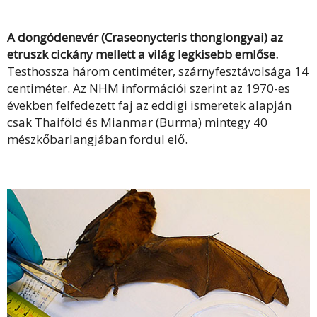
A dongódenevér (Craseonycteris thonglongyai) az
etruszk cickány mellett a világ legkisebb emlőse.
Testhossza három centiméter, szárnyfesztávolsága 14
centiméter. Az NHM információi szerint az 1970-es
években felfedezett faj az eddigi ismeretek alapján
csak Thaiföld és Mianmar (Burma) mintegy 40
mészkőbarlangjában fordul elő.