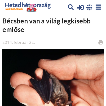
Bécsben van a világ legkisebb
emlőse
2014. február 22.
print