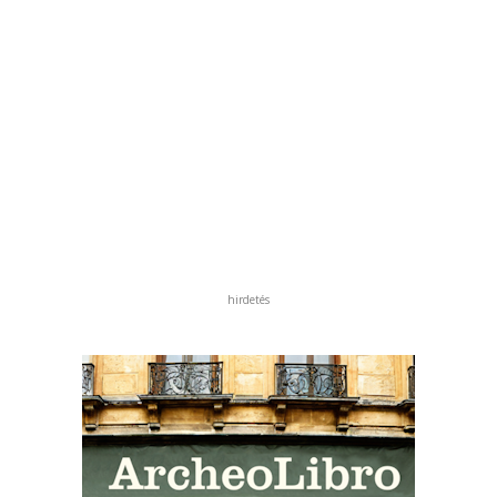
hirdetés