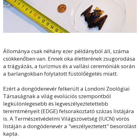
Állománya csak néhány ezer példányból áll, száma
csökkenőben van. Ennek oka életterének zsugorodása
a trágyázás, a turizmus és a vallási ceremóniák során
a barlangokban folytatott füstölőégetés miatt.
Ezért a dongódenevér felkerült a Londoni Zoológiai
Társaságnak a világ evolúciós szempontból
legkülönlegesebb és legveszélyeztetettebb
teremtményeit (EDGE) felsorakoztató százas listájára
is. A Természetvédelmi Világszövetség (IUCN) vörös
listáján a dongódenevér a "veszélyeztetett" besorolást
kapta.