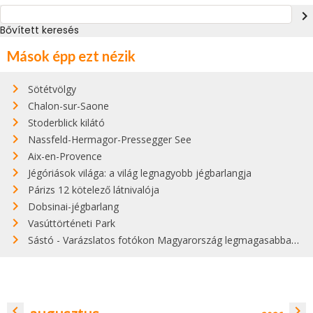
navigate_next
Bővített keresés
Mások épp ezt nézik
Sötétvölgy
Chalon-sur-Saone
Stoderblick kilátó
Nassfeld-Hermagor-Pressegger See
Aix-en-Provence
Jégóriások világa: a világ legnagyobb jégbarlangja
Párizs 12 kötelező látnivalója
Dobsinai-jégbarlang
Vasúttörténeti Park
Sástó - Varázslatos fotókon Magyarország legmagasabban fekvő tava
navigate_before
navigate_next