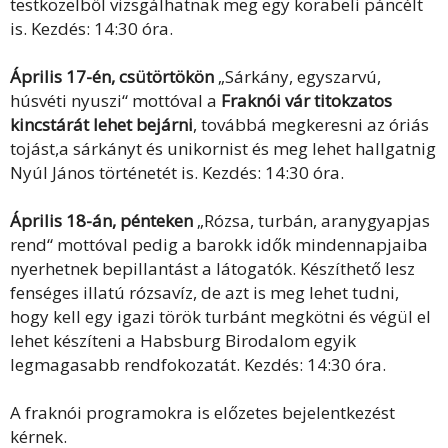
testközelből vizsgálhatnak meg egy korabeli páncélt
is. Kezdés: 14:30 óra.
Április 17-én, csütörtökön
„Sárkány, egyszarvú,
húsvéti nyuszi“ mottóval a
Fraknói vár titokzatos
kincstárát lehet bejárni
, továbbá megkeresni az óriás
tojást,a sárkányt és unikornist és meg lehet hallgatnig
Nyúl János történetét is. Kezdés: 14:30 óra.
Április 18-án, pénteken
„Rózsa, turbán, aranygyapjas
rend“ mottóval pedig a barokk idők mindennapjaiba
nyerhetnek bepillantást a látogatók. Készíthető lesz
fenséges illatú rózsavíz, de azt is meg lehet tudni,
hogy kell egy igazi török turbánt megkötni és végül el
lehet készíteni a Habsburg Birodalom egyik
legmagasabb rendfokozatát. Kezdés: 14:30 óra.
A fraknói programokra is előzetes bejelentkezést
kérnek.