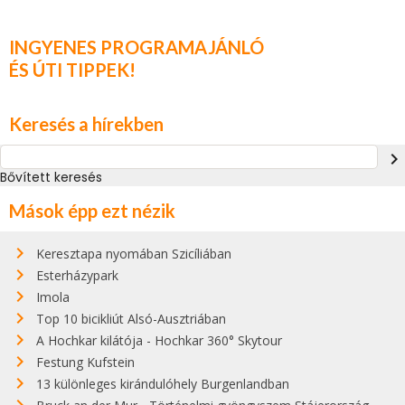
INGYENES PROGRAMAJÁNLÓ
ÉS ÚTI TIPPEK!
Keresés a hírekben
navigate_next
Bővített keresés
Mások épp ezt nézik
Keresztapa nyomában Szicíliában
Esterházypark
Imola
Top 10 bicikliút Alsó-Ausztriában
A Hochkar kilátója - Hochkar 360° Skytour
Festung Kufstein
13 különleges kirándulóhely Burgenlandban