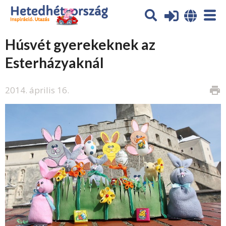
Húsvét gyerekeknek az
Esterházyaknál
2014. április 16.
print