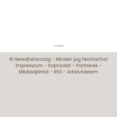
hirdetés
© Hetedhétország - Minden jog fenntartva!
Impresszum
-
Kapcsolat
-
Partnerek
-
Médiaajánlat
-
RSS
-
Adatvédelem