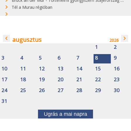
Bruck an der Mur - Történelmi gyöngyszem Stájerország szívében
Tél a Murau régióban
navigate_before
navigate_next
augusztus
2026
1
2
3
4
5
6
7
8
9
10
11
12
13
14
15
16
17
18
19
20
21
22
23
24
25
26
27
28
29
30
31
Ugrás a mai napra