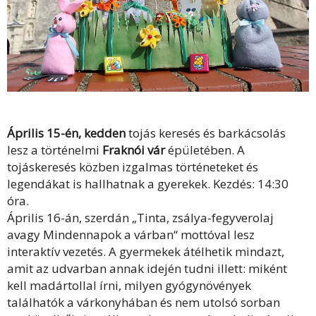
Április 15-én, kedden
tojás keresés és barkácsolás
lesz a történelmi
Fraknói vár
épületében. A
tojáskeresés közben izgalmas történeteket és
legendákat is hallhatnak a gyerekek. Kezdés: 14:30
óra.
Április 16-án, szerdán „Tinta, zsálya-fegyverolaj
avagy Mindennapok a várban“ mottóval lesz
interaktív vezetés. A gyermekek átélhetik mindazt,
amit az udvarban annak idején tudni illett: miként
kell madártollal írni, milyen gyógynövények
találhatók a várkonyhában és nem utolsó sorban