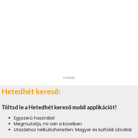
hirdetés
Hetedhét kereső:
Töltsd le a Hetedhét kereső mobil applikációt!
Egyszerű használat
Megmutatja, mi van a közelben
Utazáshoz nélkülözhetetlen: Magyar és külföldi úticélok