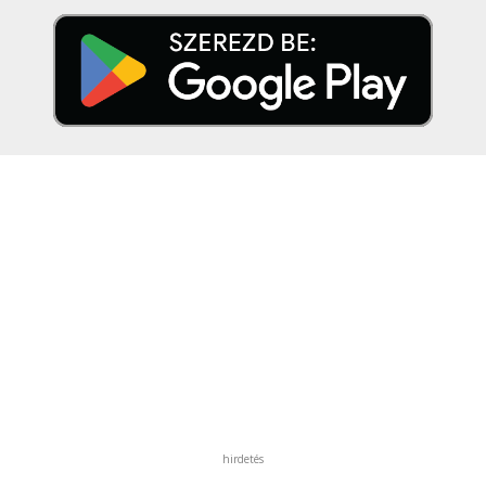
hirdetés