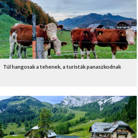
Túl hangosak a tehenek, a turisták panaszkodnak