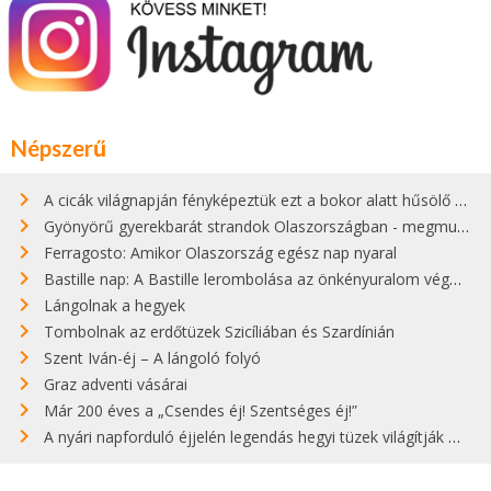
Népszerű
A cicák világnapján fényképeztük ezt a bokor alatt hűsölő cicát Kisorosziban
Gyönyörű gyerekbarát strandok Olaszországban - megmutatjuk a 15 legjobbat
Ferragosto: Amikor Olaszország egész nap nyaral
Bastille nap: A Bastille lerombolása az önkényuralom végét jelentette
Lángolnak a hegyek
Tombolnak az erdőtüzek Szicíliában és Szardínián
Szent Iván-éj – A lángoló folyó
Graz adventi vásárai
Már 200 éves a „Csendes éj! Szentséges éj!”
A nyári napforduló éjjelén legendás hegyi tüzek világítják meg Zugspitzét