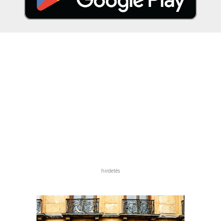
hirdetés