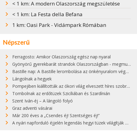
< 1 km: A modern Olaszország megszületése
< 1 km: La Festa della Befana
1 km: Oasi Park - Vidámpark Rómában
Népszerű
Ferragosto: Amikor Olaszország egész nap nyaral
Gyönyörű gyerekbarát strandok Olaszországban - megmutatjuk a 15 legjobbat
Bastille nap: A Bastille lerombolása az önkényuralom végét jelentette
Lángolnak a hegyek
Pompejiben kiállították az ókori világ elveszett híres szobrának másolatát
Tombolnak az erdőtüzek Szicíliában és Szardínián
Szent Iván-éj – A lángoló folyó
Graz adventi vásárai
Már 200 éves a „Csendes éj! Szentséges éj!”
A nyári napforduló éjjelén legendás hegyi tüzek világítják meg Zugspitzét