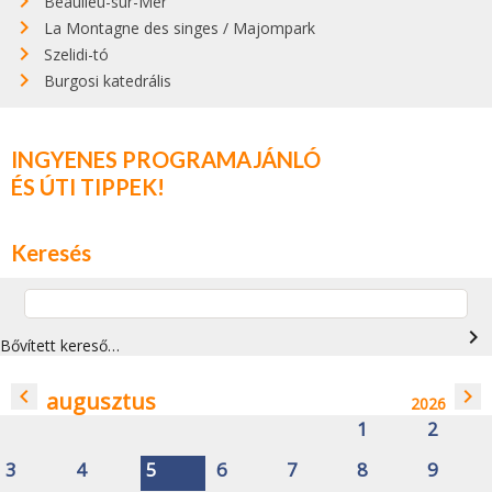
Beaulieu-sur-Mer
La Montagne des singes / Majompark
Szelidi-tó
Burgosi katedrális
INGYENES PROGRAMAJÁNLÓ
ÉS ÚTI TIPPEK!
Keresés
navigate_next
Bővített kereső…
navigate_before
navigate_next
augusztus
2026
1
2
3
4
5
6
7
8
9