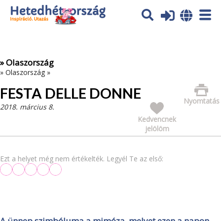
Az oldal sütiket (cookies) használ. További tájékoztatás itt:
Adatvédelmi tájékoztató
Ok
» Olaszország
»
Olaszország
»
FESTA DELLE DONNE
Nyomtatás
2018. március 8.
Kedvencnek
jelölöm
Ezt a helyet még nem értékelték. Legyél Te az első:
A ünnep szimbóluma a mimóza, melyet ezen a napon