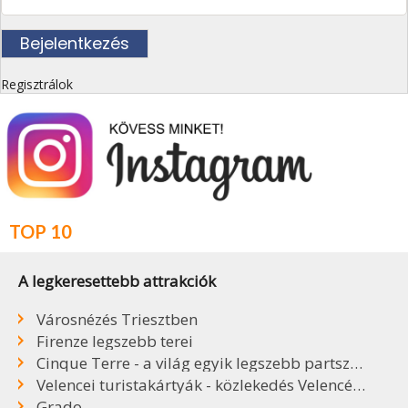
Regisztrálok
TOP 10
A legkeresettebb attrakciók
Városnézés Triesztben
Firenze legszebb terei
Cinque Terre - a világ egyik legszebb partszakasza
Velencei turistakártyák - közlekedés Velencében
Grado