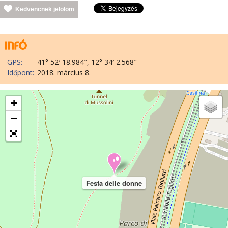
Kedvencnek jelölöm
GPS:
41° 52′ 18.984″, 12° 34′ 2.568″
Időpont:
2018. március 8.
+
−
Festa delle donne