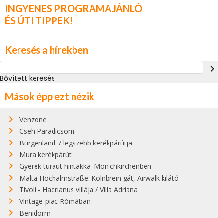
INGYENES PROGRAMAJÁNLÓ
ÉS ÚTI TIPPEK!
Keresés a hírekben
navigate_next
Bővített keresés
Mások épp ezt nézik
Venzone
Cseh Paradicsom
Burgenland 7 legszebb kerékpárútja
Mura kerékpárút
Gyerek túraút hintákkal Mönichkirchenben
Malta Hochalmstraße: Kölnbrein gát, Airwalk kilátó
Tivoli - Hadrianus villája / Villa Adriana
Vintage-piac Rómában
Benidorm