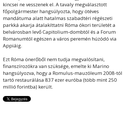
kincsei ne vesszenek el. A tavaly megválasztott
főpolgármester hangsúlyozta, hogy ötéves
mandátuma alatt hatalmas szabadtéri régészeti
parkká akarja átalakíttatni Róma ókori területét a
belvárosban levő Capitolium-dombtól és a Forum
Romanumtól egészen a város peremén húzódó via
Appiáig.
Ezt Róma önerőből nem tudja megvalósítani,
finanszírozókra van szüksége, emelte ki Marino
hangsúlyozva, hogy a Romulus-mauzóleum 2008-tól
tartó restaurálása 837 ezer euróba (több mint 250
millió forintba) került.