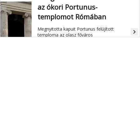
az ókori Portunus-
templomot Rómában
Megnyitotta kapuit Portunus felújított
navigate_next
temploma az olasz főváros
központjában. Ez az első alkalom,
hogy a folyó- és kikötőistenről
elnevezett antik templom eredeti
állapotában látogatható.