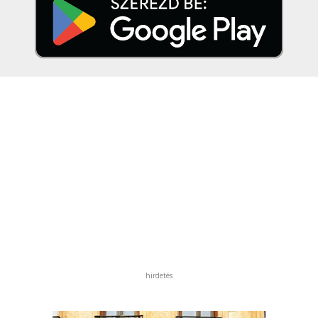
hirdetés