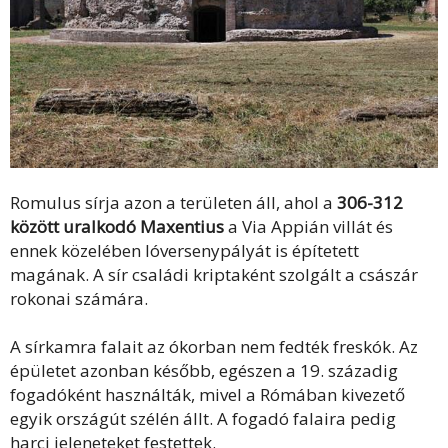
Romulus sírja azon a területen áll, ahol a
306-312
között uralkodó Maxentius
a Via Appián villát és
ennek közelében lóversenypályát is építetett
magának. A sír családi kriptaként szolgált a császár
rokonai számára.
A sírkamra falait az ókorban nem fedték freskók. Az
épületet azonban később, egészen a 19. századig
fogadóként használták, mivel a Rómában kivezető
egyik országút szélén állt. A fogadó falaira pedig
harci jeleneteket festettek.