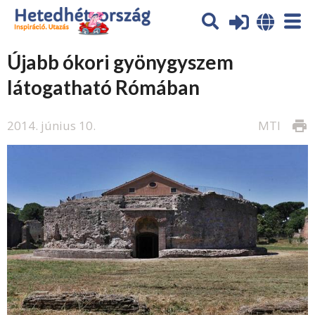
Újabb ókori gyönygyszem
látogatható Rómában
2014. június 10.
MTI
print