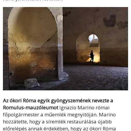
Az ókori Róma egyik gyöngyszemének nevezte a
Romulus-mauzóleumot
Ignazio Marino római
főpolgármester a műemlék megnyitóján. Marino
hozzátette, hogy a síremlék restaurálása újabb
előrelépés annak érdekében, hogy az ókori Róma