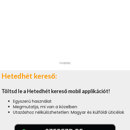
hirdetés
Hetedhét kereső:
Töltsd le a Hetedhét kereső mobil applikációt!
Egyszerű használat
Megmutatja, mi van a közelben
Utazáshoz nélkülözhetetlen: Magyar és külföldi úticélok