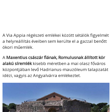
A Via Appia régészeti emlékei között sétálók figyelmét
a helyreállítás éveiben sem kerülte el a gazzal benőtt
ókori műemlék.
A
Maxentius császár fiának, Romulusnak állított kör
alakú síremlék
kisebb méretben a mai olasz főváros
központjában levő Hadrianus-mauzóleum talapzatát
idézi, vagyis az Angyalvárra emlékeztet.