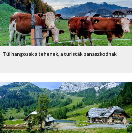
Túl hangosak a tehenek, a turisták panaszkodnak