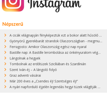
Népszerű
A cicák világnapján fényképeztük ezt a bokor alatt hűsölő cicát Kisorosziban
Gyönyörű gyerekbarát strandok Olaszországban - megmutatjuk a 15 legjobbat
Ferragosto: Amikor Olaszország egész nap nyaral
Bastille nap: A Bastille lerombolása az önkényuralom végét jelentette
Lángolnak a hegyek
Tombolnak az erdőtüzek Szicíliában és Szardínián
Szent Iván-éj – A lángoló folyó
Graz adventi vásárai
Már 200 éves a „Csendes éj! Szentséges éj!”
A nyári napforduló éjjelén legendás hegyi tüzek világítják meg Zugspitzét