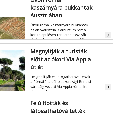
kaszárnyára bukkantak
Ausztriában
Ókori római kaszárnyára bukkantak
az alsó-ausztriai Carnuntum római
kori településen területén. Osztrák
navigate_next
régészek szenzációsnak nevezték a
leletet, mert az egykori Római
Birodalom területén egyedül itt
Megnyitják a turisták
sikerült meghatározni mind a
előtt az ókori Via Appia
helytartói palota, mind a testőrség
szállásának helyét.
útját
Helyreállítják és látogathatóvá teszik
a Rómától a dél-olaszországi Brindisi
városáig vezető Via Appia római kori
navigate_next
utat, amely jelenleg csak rövid
szakaszokon járható.
Felújították és
látogathatóvá tették