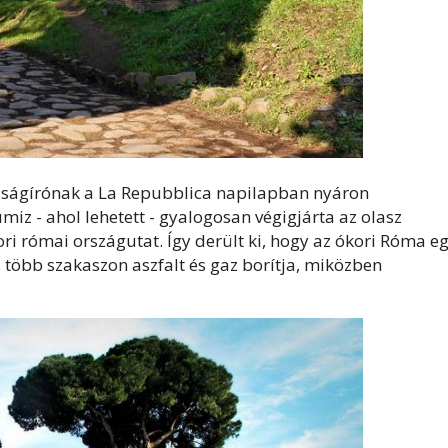
jságírónak a La Repubblica napilapban nyáron
miz - ahol lehetett - gyalogosan végigjárta az olasz
ori római országutat. Így derült ki, hogy az ókori Róma e
 több szakaszon aszfalt és gaz borítja, miközben