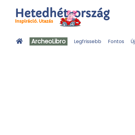
ArcheoLibro
Legfrissebb
Fontos
Ú