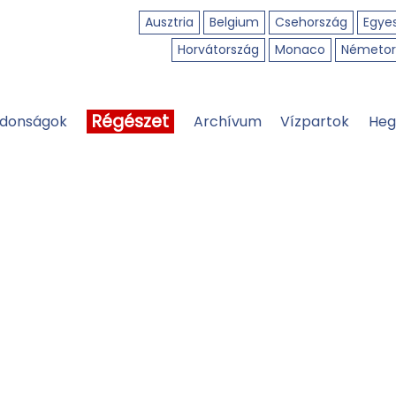
Ausztria
Belgium
Csehország
Egyes
Horvátország
Monaco
Németor
Régészet
jdonságok
Archívum
Vízpartok
Heg