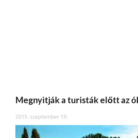
Megnyitják a turisták előtt az ó
2015. szeptember 19.