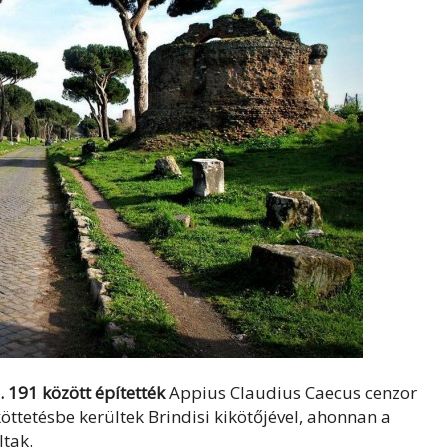
. 191 között építették
Appius Claudius Caecus cenzor
ttetésbe kerültek Brindisi kikötőjével, ahonnan a
ltak.