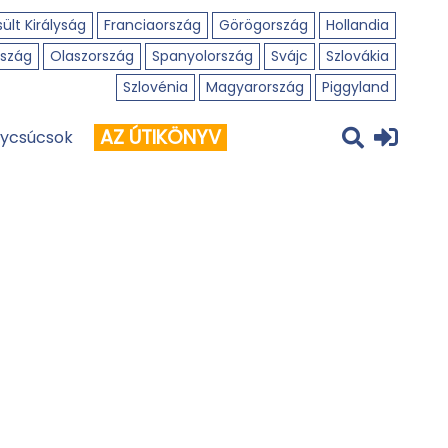
ült Királyság
Franciaország
Görögország
Hollandia
szág
Olaszország
Spanyolország
Svájc
Szlovákia
Szlovénia
Magyarország
Piggyland
AZ ÚTIKÖNYV
ycsúcsok