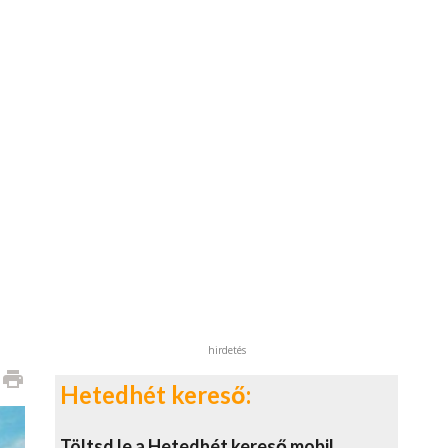
hirdetés
print
Hetedhét kereső:
Töltsd le a Hetedhét kereső mobil