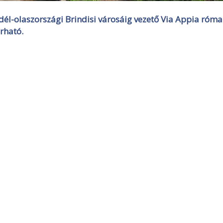
 dél-olaszországi Brindisi városáig vezető Via Appia róma
árható.