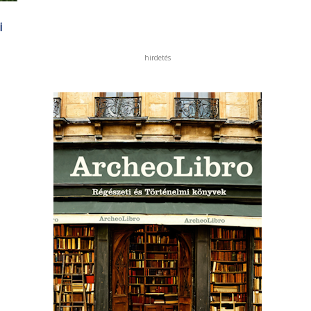
i
hirdetés