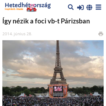
Így nézik a foci vb-t Párizsban
2014. június 28.
print