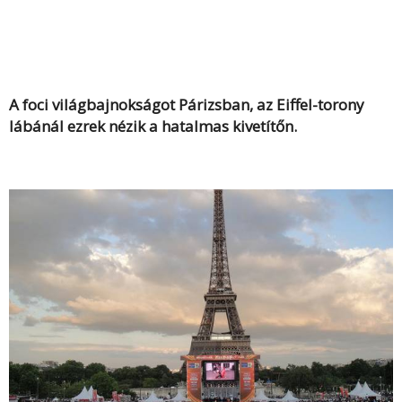
A foci világbajnokságot Párizsban, az Eiffel-torony
lábánál ezrek nézik a hatalmas kivetítőn.