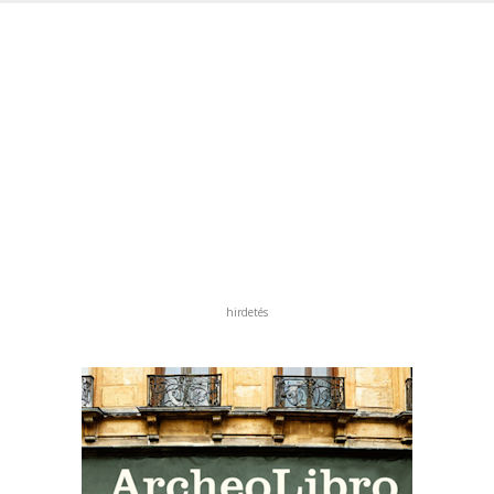
hirdetés