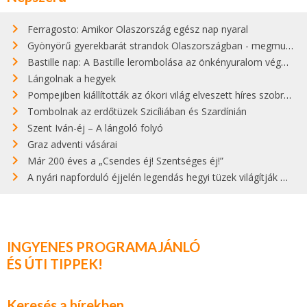
Ferragosto: Amikor Olaszország egész nap nyaral
Gyönyörű gyerekbarát strandok Olaszországban - megmutatjuk a 15 legjobbat
Bastille nap: A Bastille lerombolása az önkényuralom végét jelentette
Lángolnak a hegyek
Pompejiben kiállították az ókori világ elveszett híres szobrának másolatát
Tombolnak az erdőtüzek Szicíliában és Szardínián
Szent Iván-éj – A lángoló folyó
Graz adventi vásárai
Már 200 éves a „Csendes éj! Szentséges éj!”
A nyári napforduló éjjelén legendás hegyi tüzek világítják meg Zugspitzét
INGYENES PROGRAMAJÁNLÓ
ÉS ÚTI TIPPEK!
Keresés a hírekben