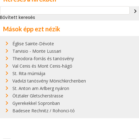
navigate_next
Bővített keresés
Mások épp ezt nézik
Église Sainte-Dévote
Tarvisio - Monte Lussari
Theodora-forrás és tanösvény
Val Cenis és Mont Cenis-hágó
St. Rita múmiája
Vadvízi tanösvény Mönichkirchenben
St. Anton am Arlberg nyáron
Ötztaler Gletscherstrasse
Gyerekekkel Sopronban
Badesee Rechnitz / Rohonci-tó