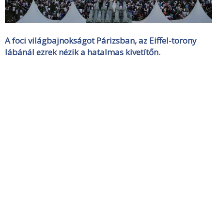
A foci világbajnokságot Párizsban, az Eiffel-torony
lábánál ezrek nézik a hatalmas kivetítőn.