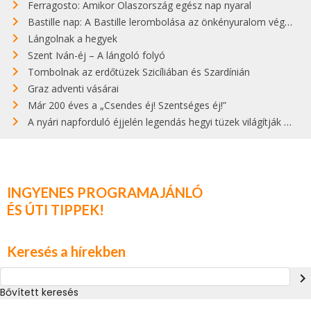
Ferragosto: Amikor Olaszország egész nap nyaral
Bastille nap: A Bastille lerombolása az önkényuralom végét jelentette
Lángolnak a hegyek
Szent Iván-éj – A lángoló folyó
Tombolnak az erdőtüzek Szicíliában és Szardínián
Graz adventi vásárai
Már 200 éves a „Csendes éj! Szentséges éj!”
A nyári napforduló éjjelén legendás hegyi tüzek világítják meg Zugspitzét
INGYENES PROGRAMAJÁNLÓ
ÉS ÚTI TIPPEK!
Keresés a hírekben
navigate_next
Bővített keresés