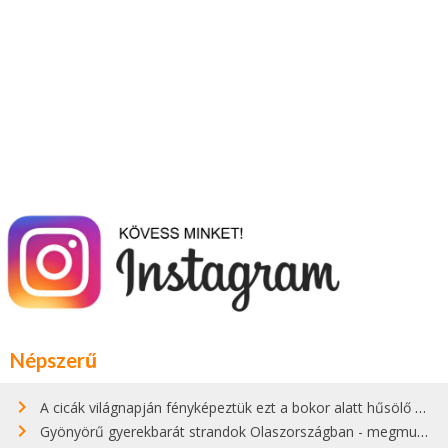
Népszerű
A cicák világnapján fényképeztük ezt a bokor alatt hűsölő cicát Kisorosziban
Gyönyörű gyerekbarát strandok Olaszországban - megmutatjuk a 15 legjobbat