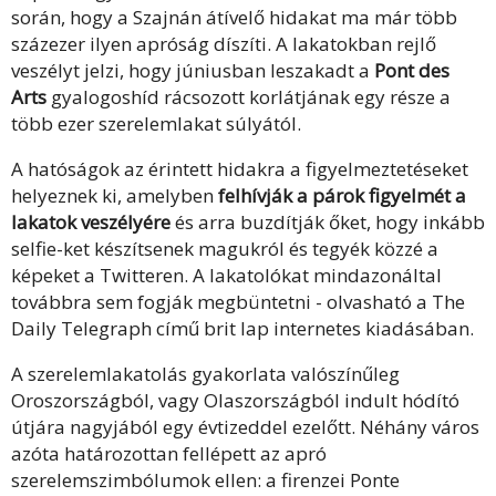
során, hogy a Szajnán átívelő hidakat ma már több
százezer ilyen apróság díszíti. A lakatokban rejlő
veszélyt jelzi, hogy júniusban leszakadt a
Pont des
Arts
gyalogoshíd rácsozott korlátjának egy része a
több ezer szerelemlakat súlyától.
A hatóságok az érintett hidakra a figyelmeztetéseket
helyeznek ki, amelyben
felhívják a párok figyelmét a
lakatok veszélyére
és arra buzdítják őket, hogy inkább
selfie-ket készítsenek magukról és tegyék közzé a
képeket a Twitteren. A lakatolókat mindazonáltal
továbbra sem fogják megbüntetni - olvasható a The
Daily Telegraph című brit lap internetes kiadásában.
A szerelemlakatolás gyakorlata valószínűleg
Oroszországból, vagy Olaszországból indult hódító
útjára nagyjából egy évtizeddel ezelőtt. Néhány város
azóta határozottan fellépett az apró
szerelemszimbólumok ellen: a firenzei Ponte