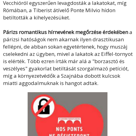
Vecchióról egyszerűen levagdosták a lakatokat, míg
Rómában, a Tiberist átívelő Ponte Milvio hídon
betiltották a kihelyezésüket.
Párizs romantikus hírnevének megőrzése érdekében
a
párizsi hatóságok nem akarnak ilyen drasztikusan
fellépni, de abban sokan egyetértenek, hogy muszáj
cselekedni az ügyben, mivel a lakatok az Eiffel-tornyot
is elérték. Több ezren írták már alá a "borzasztó és
veszélyes" gyakorlat betiltását szorgalmazó petíciót,
míg a környezetvédők a Szajnába dobott kulcsok
miatti aggodalmuknak is hangot adtak.