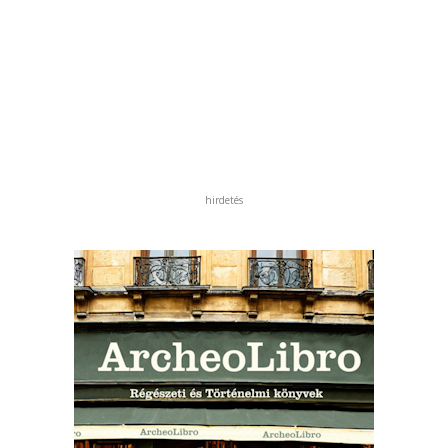
hirdetés