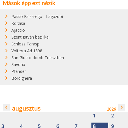
Mások épp ezt nézik
Passo Falzarego - Lagazuoi
Korzika
Ajaccio
Szent István bazilika
Schloss Tarasp
Volterra Ad 1398
San Giusto domb Triesztben
Savona
Pfänder
Bordighera
navigate_before
navigate_next
augusztus
2026
1
2
3
4
5
6
7
8
9