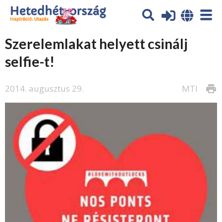
Szerelemlakat helyett csinálj
selfie-t!
2014. augusztus 29.
MTI
print