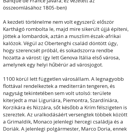
Banque de France javára; ez vezetett az
összeomlásához 1805-ben)
A kezdeti történelme nem volt egyszerű: először
Karthágó rombolta le, majd mire sikerült újjá építeni,
jöttek a lombardok, aztán a muszlim észak-afrikai
kalózok. Végül az Obertenghi család döntött úgy,
hogy szerencsét próbál, és sokadszorra rendbe
hozatta a várost: így lett Genova Itália első városa,
amelynek egy helyi hűbérúr ad városjogot.
1100 körül lett független városállam. A legnagyobb
flottával rendelkeztek a mediterrán tengeren, és
nagyság tekintetében sem volt utolsó: területe
kiterjedt a mai Liguriára, Piemontra, Szardíniára,
Korzikára és Nizzára, sőt később a Krím félszigeten is
szereztek. Az uralkodásáért versengtek többek között
a Grimaldik, Monaco jelenlegi hercegi családja és a
Doriák. A jelenlegi polgármester, Marco Doria, ennek