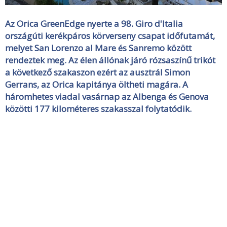
Az Orica GreenEdge nyerte a 98. Giro d'Italia
országúti kerékpáros körverseny csapat időfutamát,
melyet San Lorenzo al Mare és Sanremo között
rendeztek meg. Az élen állónak járó rózsaszínű trikót
a következő szakaszon ezért az ausztrál Simon
Gerrans, az Orica kapitánya öltheti magára. A
háromhetes viadal vasárnap az Albenga és Genova
közötti 177 kilométeres szakasszal folytatódik.