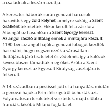
a családnak a leszármazottja.
A keresztes háborúk során genovai harcosok
hazavittek egy
zöld kelyhet
, amelyre sokáig a
Szent
Grálként
tekintettek. Ekkor került fel a zászlóra
Albengához hasonlóan a
Szent György kereszt
.
Az angol zászló állítólag ennek a mintájára készült
:
1190-ben az angol hajók a genovai lobogót kezdték
használni, hogy megszerezzék a városállam
flottájának járó tiszteletet és védelmét, így a kalózok
kevesebbszer támadták meg őket. Azóta a Szent-
György kereszt az Egyesült Királyság zászlajára is
felkerült.
A 14. században a pestissel jött el a hanyatlás, miután
a genovai hajók a Krím félszigetről behozták azt.
Folyamatosan területeket vesztettek, majd előbb a
franciák, később Milánó foglalta el.