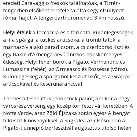
eredeti Caravaggio freskók találhatóak, a Tirrén-
tengerben elsőként errefelé találtak egy elsüllyedt
római hajót. A tengerparti promenád 3 km hosszú.
Helyi ételek
a foccaccia és a farinata, különlegességek
a lila spárga, a tüskés articsóka, a trombitatök, a
marhaszív alakú paradicsom, a csicseriborsó liszt és
egy Baxin d’Arbenga nevű ánizsos-édesköményes
édesség. Helyi fehér borok a Pigato, Vermentino és
Lumassina (fehér), az Ormeasco és Rossesse (vörös).
Különlegesség a spárgaból készült likőr, és a Grappa
articsókával és keserűnaranccsal.
Természetesen itt is rendeznek paliót, amikor a négy
városrész verseng egy középkori fesztivál keretében. A
Notte Verde, azaz Zöld Éjszaka során egész Albengát
feldíszítik növényekkel. A Sagralea az elsősorban a
Pigato-t ünneplő borfesztivál augusztus utolsó hetén.