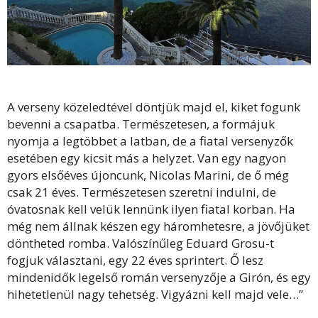
A verseny közeledtével döntjük majd el, kiket fogunk
bevenni a csapatba. Természetesen, a formájuk
nyomja a legtöbbet a latban, de a fiatal versenyzők
esetében egy kicsit más a helyzet. Van egy nagyon
gyors elsőéves újoncunk, Nicolas Marini, de ő még
csak 21 éves. Természetesen szeretni indulni, de
óvatosnak kell velük lennünk ilyen fiatal korban. Ha
még nem állnak készen egy háromhetesre, a jövőjüket
döntheted romba. Valószínűleg Eduard Grosu-t
fogjuk választani, egy 22 éves sprintert. Ő lesz
mindenidők legelső román versenyzője a Girón, és egy
hihetetlenül nagy tehetség. Vigyázni kell majd vele…”