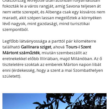
Olaszország létrejötte után azonban folyamatosan
fokozták le a város rangját, amíg Savona teljesen át
nem vette szerepét, és Albenga csak egy kisváros nem
maradt, akit szépen lassan megelőztek a környéken
lévő nagyok, mint gazdasági, mind turisztikai
szempontból.
Legfőbb látványossága a parttól pár kilométerre
található
Gallinara sziget
, ahová
Tours-i Szent
Mártont száműzték
, miután szembeszállt az
eretnekekkel előbb Illíriában, majd Milánóban. Az ő
tiszteletére szoktak az emberek Márton napon libát
enni (érdekesség, hogy a szent a mai Szombathelyen
született).