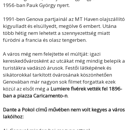
1956-ban Pauk György nyert.
1991-ben Genova partjainál az MT Haven olajszállító
kigyulladt és elsüllyedt, megölve 6 embert. Utána
több hétig nem lehetett a szennyezettség miatt
fürödni a francia és olasz tengerben.
A város még nem felejtette el múltját: igazi
kereskedővárosként az utcákat még mindig belepik a
turistákra vadászó árusok. Festői látképének és
sikátorokkal tarkított óvárosának köszönhetően
Genovában már nagyon sok filmet forgattak ezek
közül az elsőt még a
Lumiere fivérek vették fel 1896-
ban a piazza Caricamento-n
.
Dante a Pokol című művében nem volt kegyes a város
lakóihoz: