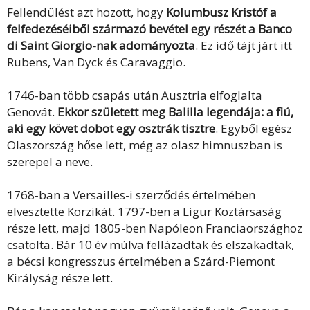
Fellendülést azt hozott, hogy
Kolumbusz Kristóf a
felfedezéséiből származó bevétel egy részét a Banco
di Saint Giorgio-nak adományozta
. Ez idő tájt járt itt
Rubens, Van Dyck és Caravaggio.
1746-ban több csapás után Ausztria elfoglalta
Genovát.
Ekkor született meg Balilla legendája: a fiú,
aki egy követ dobot egy osztrák tisztre
. Egyből egész
Olaszország hőse lett, még az olasz himnuszban is
szerepel a neve.
1768-ban a Versailles-i szerződés értelmében
elvesztette Korzikát. 1797-ben a Ligur Köztársaság
része lett, majd 1805-ben Napóleon Franciaországhoz
csatolta. Bár 10 év múlva fellázadtak és elszakadtak,
a bécsi kongresszus értelmében a Szárd-Piemont
Királyság része lett.