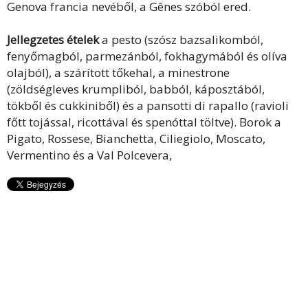
Genova francia nevéből, a Gênes szóból ered.
Jellegzetes ételek
a pesto (szósz bazsalikomból,
fenyőmagból, parmezánból, fokhagymából és olíva
olajból), a szárított tőkehal, a minestrone
(zöldségleves krumpliból, babból, káposztából,
tökből és cukkiniből) és a pansotti di rapallo (ravioli
főtt tojással, ricottával és spenóttal töltve). Borok a
Pigato, Rossese, Bianchetta, Ciliegiolo, Moscato,
Vermentino és a Val Polcevera,