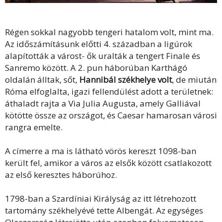
Régen sokkal nagyobb tengeri hatalom volt, mint ma.
Az időszámításunk előtti 4. században a ligúrok
alapították a várost- ők uralták a tengert Finale és
Sanremo között. A 2. pun háborúban Karthágó
oldalán álltak, sőt,
Hannibál székhelye volt
, de miután
Róma elfoglalta, igazi fellendülést adott a területnek:
áthaladt rajta a Via Julia Augusta, amely Galliával
kötötte össze az országot, és Caesar hamarosan városi
rangra emelte.
A címerre a ma is látható vörös kereszt 1098-ban
került fel, amikor a város az elsők között csatlakozott
az első keresztes háborúhoz.
1798-ban a Szardíniai Királyság az itt létrehozott
tartomány székhelyévé tette Albengát. Az egységes