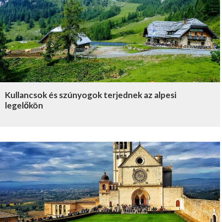
Kullancsok és szúnyogok terjednek az alpesi
legelőkön