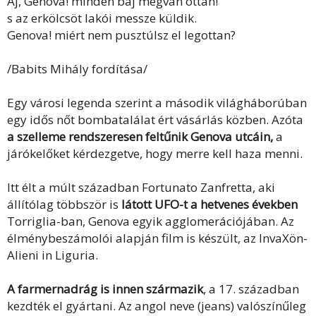
Aj, Genova! minden baj megvan ottan!
s az erkölcsöt lakói messze küldik.
Genova! miért nem pusztúlsz el legottan?
/Babits Mihály fordítása/
Egy városi legenda szerint a második világháborúban
egy idős nőt bombatalálat ért vásárlás közben. Azóta
a szelleme rendszeresen feltűnik Genova utcáin,
a
járókelőket kérdezgetve, hogy merre kell haza menni.
Itt élt a múlt században Fortunato Zanfretta, aki
állítólag többször is
látott UFO-t a hetvenes években
Torriglia-ban, Genova egyik agglomerációjában. Az
élménybeszámolói alapján film is készült, az InvaXön-
Alieni in Liguria.
A farmernadrág is innen származik
, a 17. században
kezdték el gyártani. Az angol neve (jeans) valószínűleg