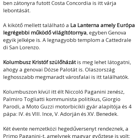
ben zátonyra futott Costa Concordia is itt várja
lebontását.
A kikötő mellett található a
La Lanterna amely Európa
legrégebbi működő világítótornya
, egyben Genova
egyik jelképe is. A legnagyobb templom a Cattedrale
di San Lorenzo.
Kolumbusz Kristóf szülőházát
is meg lehet látogatni,
ahogy a genovai Dózse Palotát is. Olaszország
leghosszabb megmaradt városfalai is itt találhatók.
Kolumbuszon kívül itt élt Niccoló Paganini zenész,
Palmiro Togliatti kommunista politikus, Giorgio
Parodi, a Moto Guzzi motorbicikli gyár alapítója és 4
pápa: IV. és VIII. Ince, V. Adorján és XV. Benedek.
Két évente nemzetközi hegedűversenyt rendeznek, a
Primo Paganini-t, amelynek magyar győztese is volt: