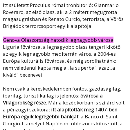
Itt született Proculus római trónbitorló; Gianmario
Roveraro, az első olasz, aki a 2 métert megugrotta
magasugrásban és Renato Curcio, terrorista, a Vörös
Brigádok terrorcsoport egyik alapítója.
Genova Olaszország hatodik legnagyobb városa
,
Liguria fővárosa, a legnagyobb olasz tengeri kikötő,
az egyik legnagyobb mediterrán város, a 2004-es
Európa kulturális fővárosa, és még sorolhatnánk:
nem véletlenül kapta meg a „la superba”, azaz „a
kiváló” becenevet.
Nem csak a kereskedelemben fontos, gazdaságilag,
iparilag, turisztikailag is jelentős:
óvárosa a
Világörökség része
. Már a középkorban is szilárd volt
a pénzügyi szektora:
itt alapították meg 1407-ben
Európa egyik legrégebbi bankját
, a Banco di Saint
Giorgio-t, amelyet Napóleon többször is kifosztott, a