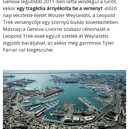
Genova legutóbb 2011-ben látta vendégül a Girót,
ekkor
egy tragédia árnyékolta be a versenyt
: előző
nap vesztette életét Wouter Weylandts, a Leopold
Trek versenyzője egy szörnyű bukás következtében.
Másnap a Genova-Livorno szakasz célvonalát a
Leopold Trek-esek együtt szelték át Weylandts
legjobb barátjával, az akkor még garminos Tyler
Farrar-ral kiegészülve.