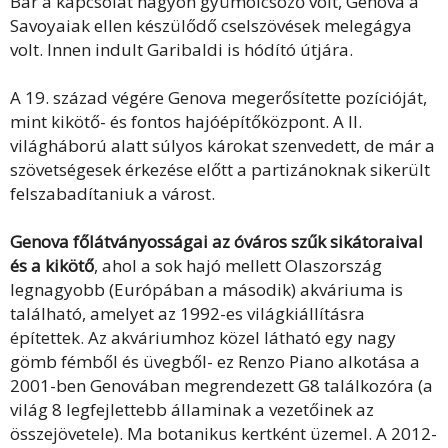
Bár a kapcsolat nagyon gyümölcsöző volt, Genova a
Savoyaiak ellen készülődő cselszövések melegágya
volt. Innen indult Garibaldi is hódító útjára.
A 19. század végére Genova megerősítette pozícióját,
mint kikötő- és fontos hajóépítőközpont. A II.
világháború alatt súlyos károkat szenvedett, de már a
szövetségesek érkezése előtt a partizánoknak sikerült
felszabadítaniuk a várost.
Genova főlátványosságai az óváros szűk sikátoraival
és a kikötő
, ahol a sok hajó mellett Olaszország
legnagyobb (Európában a második) akváriuma is
található, amelyet az 1992-es világkiállításra
építettek. Az akváriumhoz közel látható egy nagy
gömb fémből és üvegből- ez Renzo Piano alkotása a
2001-ben Genovában megrendezett G8 találkozóra (a
világ 8 legfejlettebb államinak a vezetőinek az
összejövetele). Ma botanikus kertként üzemel. A 2012-