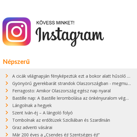
Népszerű
A cicák világnapján fényképeztük ezt a bokor alatt hűsölő cicát Kisorosziban
Gyönyörű gyerekbarát strandok Olaszországban - megmutatjuk a 15 legjobbat
Ferragosto: Amikor Olaszország egész nap nyaral
Bastille nap: A Bastille lerombolása az önkényuralom végét jelentette
Lángolnak a hegyek
Szent Iván-éj – A lángoló folyó
Tombolnak az erdőtüzek Szicíliában és Szardínián
Graz adventi vásárai
Már 200 éves a „Csendes éj! Szentséges éj!”