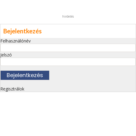
hirdetés
Bejelentkezés
Felhasználónév
Jelszó
Regisztrálok