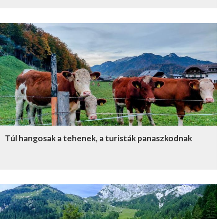
Túl hangosak a tehenek, a turisták panaszkodnak