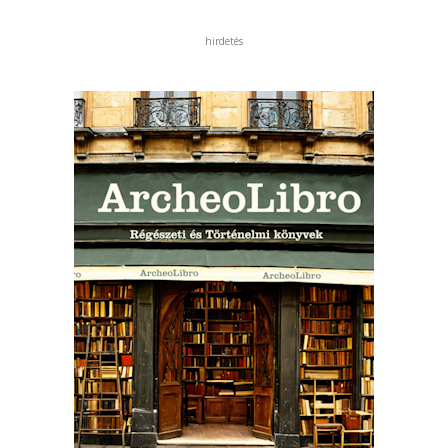
hirdetés