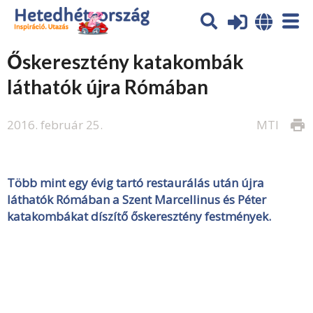
Őskeresztény katakombák
láthatók újra Rómában
2016. február 25.
MTI
print
Több mint egy évig tartó restaurálás után újra
láthatók Rómában a Szent Marcellinus és Péter
katakombákat díszítő őskeresztény festmények.