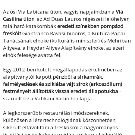
Az ősi Via Labicana úton, vagyis napjainkban a
Via
Casilina úton
, az Ad Duas Lauros régészeti lelőhelyen
található katakombák
eredeti színekben pompázó
freskóit
Gianfranco Ravasi bíboros, a Kultúra Pápai
Tanácsának elnöke (kulturális miniszter) és Mehriban
Aliyeva, a Heydar Aliyev Alapítvány elnöke, az azeri
elnök felesége avatta fel.
Egy 2012-ben kötött megállapodás értelmében az
alapítványtól kapott pénzből
a sírkamrák,
falmélyedések és sziklába vájt sírok (arkoszólium)
festményeit állították vissza eredeti állapotukba
-
számolt be a Vatikáni Rádió honlapja.
A legkorszerűbb restaurálási módszereknek,
különösen a lézertechnológiának köszönhetően,
sikerült eltávolítani a freskókról a hagyományos
tisztítási technikáknak ez idáig makacsul ellenálló