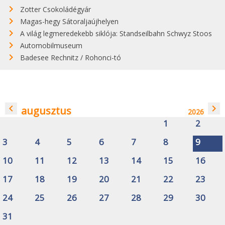
Zotter Csokoládégyár
Magas-hegy Sátoraljaújhelyen
A világ legmeredekebb siklója: Standseilbahn Schwyz Stoos
Automobilmuseum
Badesee Rechnitz / Rohonci-tó
navigate_before
navigate_next
augusztus
2026
1
2
3
4
5
6
7
8
9
10
11
12
13
14
15
16
17
18
19
20
21
22
23
24
25
26
27
28
29
30
31