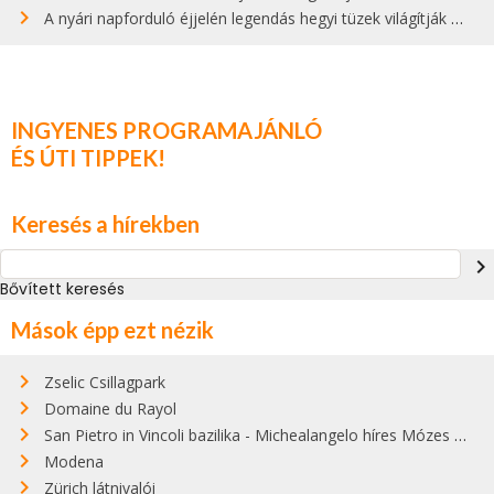
A nyári napforduló éjjelén legendás hegyi tüzek világítják meg Zugspitzét
INGYENES PROGRAMAJÁNLÓ
ÉS ÚTI TIPPEK!
Keresés a hírekben
navigate_next
Bővített keresés
Mások épp ezt nézik
Zselic Csillagpark
Domaine du Rayol
San Pietro in Vincoli bazilika - Michealangelo híres Mózes szobra
Modena
Zürich látnivalói