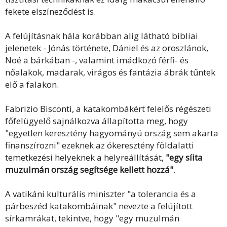
fekete elszíneződést is.
A felújításnak hála korábban alig látható bibliai
jelenetek - Jónás története, Dániel és az oroszlánok,
Noé a bárkában -, valamint imádkozó férfi- és
nőalakok, madarak, virágos és fantázia ábrák tűntek
elő a falakon.
Fabrizio Bisconti, a katakombákért felelős régészeti
főfelügyelő sajnálkozva állapította meg, hogy
"egyetlen keresztény hagyományú ország sem akarta
finanszírozni" ezeknek az ókeresztény földalatti
temetkezési helyeknek a helyreállítását,
"egy síita
muzulmán ország segítsége kellett hozzá"
.
A vatikáni kulturális miniszter "a tolerancia és a
párbeszéd katakombáinak" nevezte a felújított
sírkamrákat, tekintve, hogy "egy muzulmán