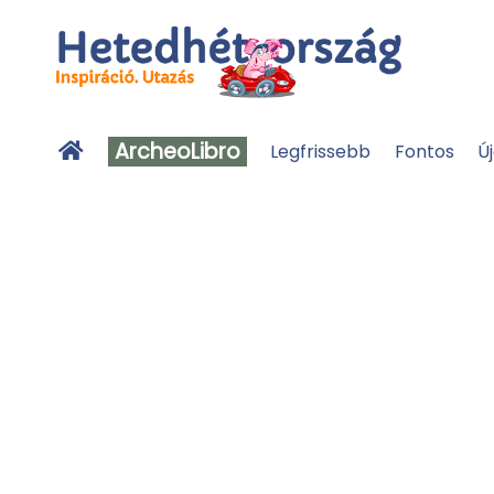
ArcheoLibro
Legfrissebb
Fontos
Ú