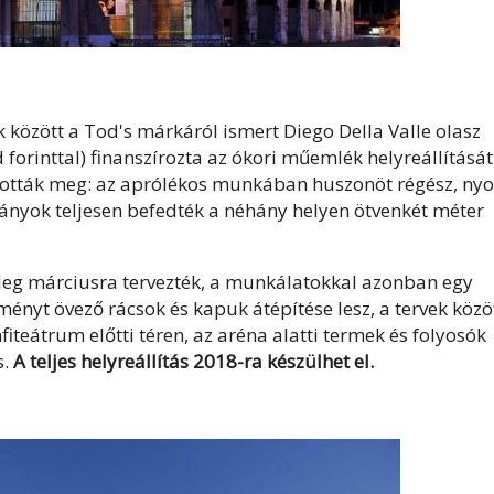
 között a Tod's márkáról ismert Diego Della Valle olasz
 forinttal) finanszírozta az ókori műemlék helyreállítását
tították meg: az aprólékos munkában huszonöt régész, nyo
lványok teljesen befedték a néhány helyen ötvenkét méter
leg márciusra tervezték, a munkálatokkal azonban egy
ényt övező rácsok és kapuk átépítése lesz, a tervek közö
iteátrum előtti téren, az aréna alatti termek és folyosók
s.
A teljes helyreállítás 2018-ra készülhet el.