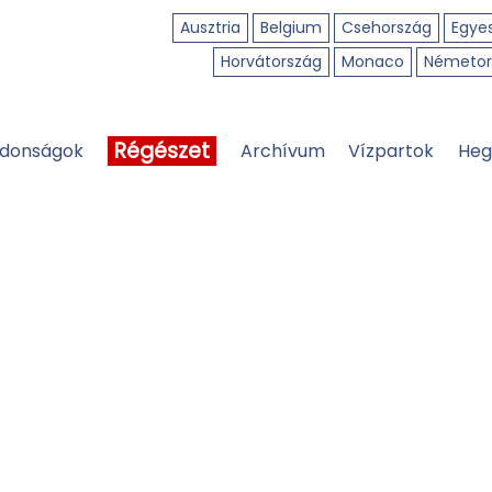
Ausztria
Belgium
Csehország
Egyes
Horvátország
Monaco
Németor
Régészet
jdonságok
Archívum
Vízpartok
Heg