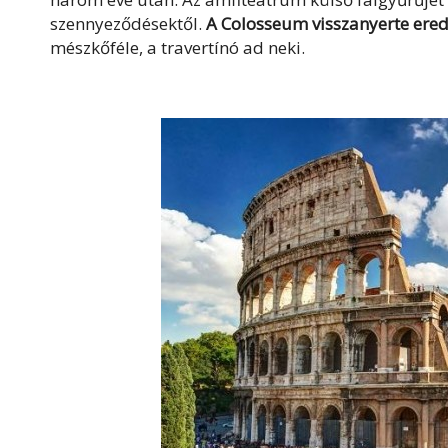
szennyeződésektől.
A Colosseum visszanyerte erede
mészkőféle, a travertínó ad neki.