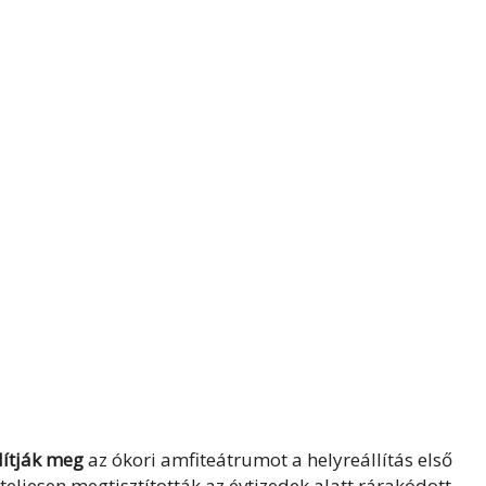
dítják meg
az ókori amfiteátrumot a helyreállítás első
eljesen megtisztították az évtizedek alatt rárakódott