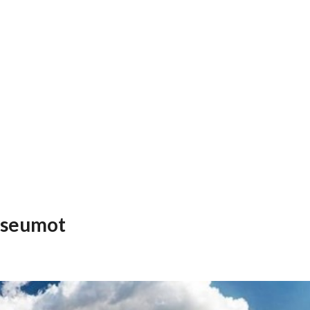
osseumot