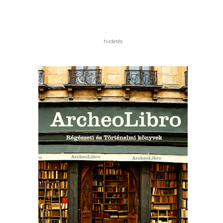
hirdetés