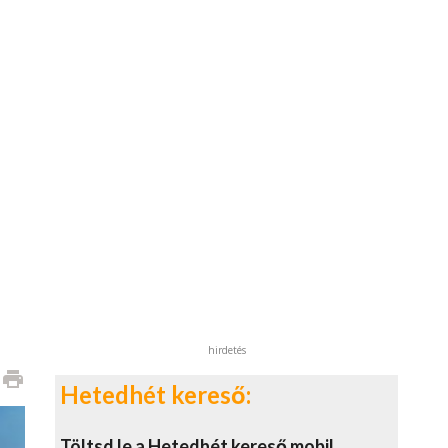
hirdetés
print
Hetedhét kereső:
Töltsd le a Hetedhét kereső mobil