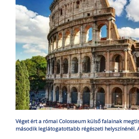
Véget ért a római Colosseum külső falainak megtiszt
második leglátogatottabb régészeti helyszínénél. A