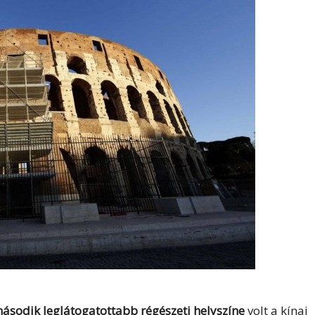
második leglátogatottabb régészeti helyszíne
volt a kínai