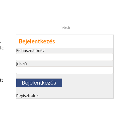
hirdetés
.
Bejelentkezés
lc
Felhasználónév
Jelszó
tt
Regisztrálok