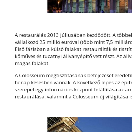
A restaurálás 2013 júliusában kezdődött. A többek
vállalkozó 25 millió euróval (több mint 7,5 milliárd
Első fázisban a külső falakat restaurálták és tisz
kőműves és tucatnyi állványépítő vett részt. Az ál
magas falakat.
A Colosseum megtisztításának befejezését eredeti
hónap késésben vannak. A következő lépés az építm
szerepel egy információs központ felállítása az amf
restaurálása, valamint a Colosseum új világítása i