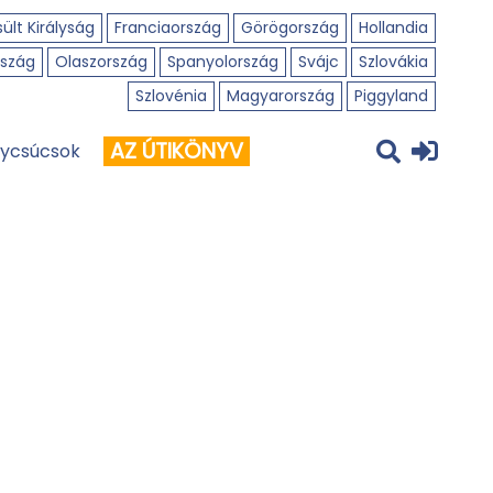
ült Királyság
Franciaország
Görögország
Hollandia
szág
Olaszország
Spanyolország
Svájc
Szlovákia
Szlovénia
Magyarország
Piggyland
AZ ÚTIKÖNYV
ycsúcsok