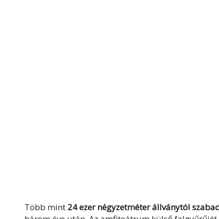
Több mint
24 ezer négyzetméter állványtól szaba
három éve után. Az amfiteátrum külső falgyűrűjét t