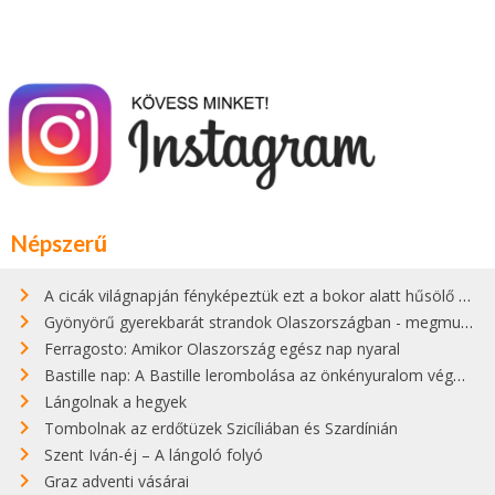
Népszerű
A cicák világnapján fényképeztük ezt a bokor alatt hűsölő cicát Kisorosziban
Gyönyörű gyerekbarát strandok Olaszországban - megmutatjuk a 15 legjobbat
Ferragosto: Amikor Olaszország egész nap nyaral
Bastille nap: A Bastille lerombolása az önkényuralom végét jelentette
Lángolnak a hegyek
Tombolnak az erdőtüzek Szicíliában és Szardínián
Szent Iván-éj – A lángoló folyó
Graz adventi vásárai