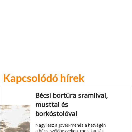
Kapcsolódó hírek
Bécsi bortúra sramlival,
musttal és
borkóstolóval
Nagy lesz a jövés-menés a hétvégén
a bécsi szőlőhegyeken, most tartják