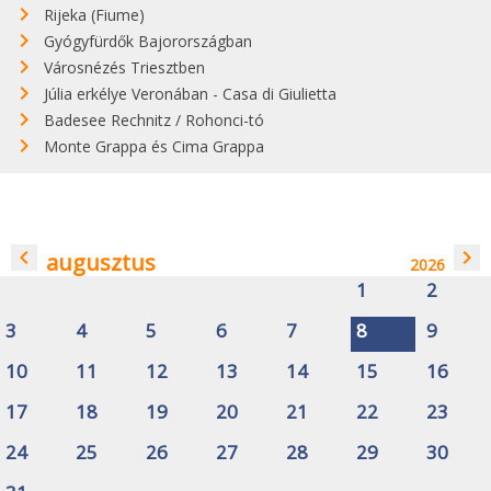
Rijeka (Fiume)
Gyógyfürdők Bajorországban
Városnézés Triesztben
Júlia erkélye Veronában - Casa di Giulietta
Badesee Rechnitz / Rohonci-tó
Monte Grappa és Cima Grappa
navigate_before
navigate_next
augusztus
2026
1
2
3
4
5
6
7
8
9
10
11
12
13
14
15
16
17
18
19
20
21
22
23
24
25
26
27
28
29
30