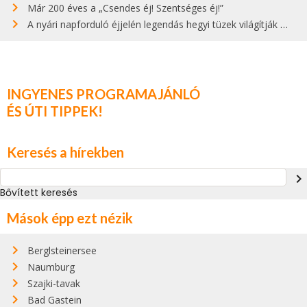
Már 200 éves a „Csendes éj! Szentséges éj!”
A nyári napforduló éjjelén legendás hegyi tüzek világítják meg Zugspitzét
INGYENES PROGRAMAJÁNLÓ
ÉS ÚTI TIPPEK!
Keresés a hírekben
navigate_next
Bővített keresés
Mások épp ezt nézik
Berglsteinersee
Naumburg
Szajki-tavak
Bad Gastein