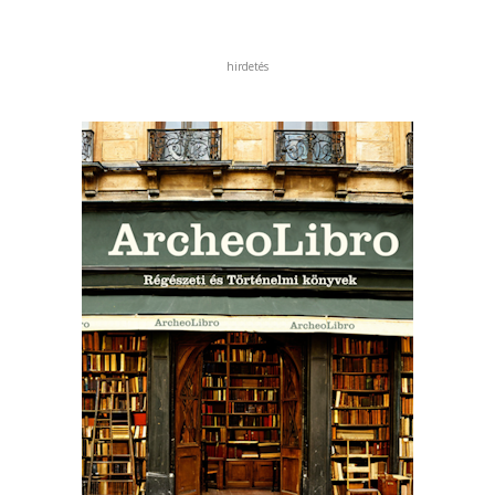
hirdetés