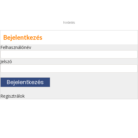
hirdetés
Bejelentkezés
Felhasználónév
Jelszó
Regisztrálok