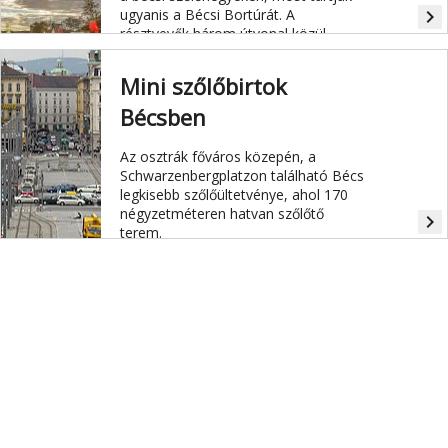
ugyanis a Bécsi Bortúrát. A
navigate_next
résztvevők három útvonal közül
választhatnak, amelyek mentén
pincészetek és heurigerek várják a
Mini szőlőbirtok
megfáradt kirándulókat.
Bécsben
Az osztrák főváros közepén, a
Schwarzenbergplatzon található Bécs
legkisebb szőlőültetvénye, ahol 170
négyzetméteren hatvan szőlőtő
navigate_next
terem.