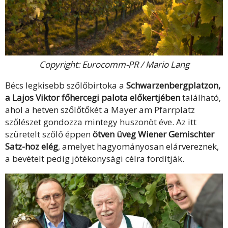
Copyright: Eurocomm-PR / Mario Lang
Bécs legkisebb szőlőbirtoka a
Schwarzenbergplatzon,
a Lajos Viktor főhercegi palota előkertjében
található,
ahol a hetven szőlőtőkét a Mayer am Pfarrplatz
szőlészet gondozza mintegy huszonöt éve. Az itt
szüretelt szőlő éppen
ötven üveg Wiener Gemischter
Satz-hoz elég
, amelyet hagyományosan elárvereznek,
a bevételt pedig jótékonysági célra fordítják.