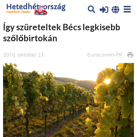
Így szüreteltek Bécs legkisebb
szőlőbirtokán
2016. október 21.
Eurocomm-PR
print