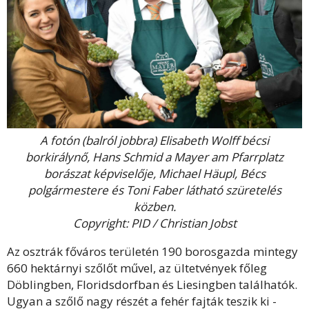
A fotón (balról jobbra) Elisabeth Wolff bécsi
borkirálynő, Hans Schmid a Mayer am Pfarrplatz
borászat képviselője, Michael Häupl, Bécs
polgármestere és Toni Faber látható szüretelés
közben.
Copyright: PID / Christian Jobst
Az osztrák főváros területén 190 borosgazda mintegy
660 hektárnyi szőlőt művel, az ültetvények főleg
Döblingben, Floridsdorfban és Liesingben találhatók.
Ugyan a szőlő nagy részét a fehér fajták teszik ki -