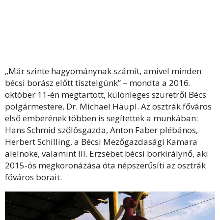
„Már szinte hagyománynak számít, amivel minden
bécsi borász előtt tisztelgünk” – mondta a 2016.
október 11-én megtartott, különleges szüretről Bécs
polgármestere, Dr. Michael Häupl. Az osztrák főváros
első emberének többen is segítettek a munkában:
Hans Schmid szőlősgazda, Anton Faber plébános,
Herbert Schilling, a Bécsi Mezőgazdasági Kamara
alelnöke, valamint III. Erzsébet bécsi borkirálynő, aki
2015-ös megkoronázása óta népszerűsíti az osztrák
főváros borait.