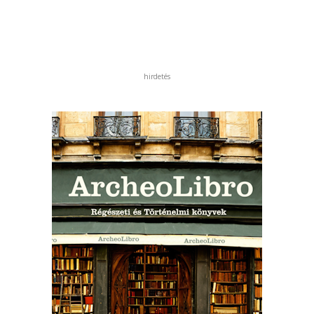
hirdetés