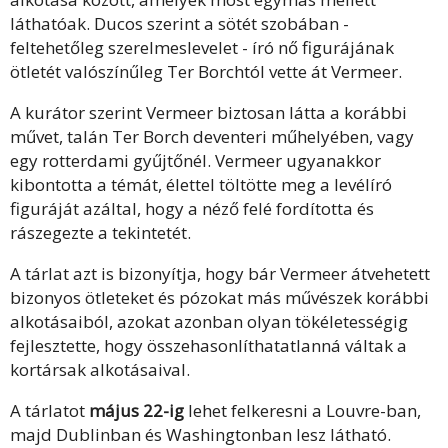
láthatóak. Ducos szerint a sötét szobában -
feltehetőleg szerelmeslevelet - író nő figurájának
ötletét valószínűleg Ter Borchtól vette át Vermeer.
A kurátor szerint Vermeer biztosan látta a korábbi
művet, talán Ter Borch deventeri műhelyében, vagy
egy rotterdami gyűjtőnél. Vermeer ugyanakkor
kibontotta a témát, élettel töltötte meg a levélíró
figuráját azáltal, hogy a néző felé fordította és
rászegezte a tekintetét.
A tárlat azt is bizonyítja, hogy bár Vermeer átvehetett
bizonyos ötleteket és pózokat más művészek korábbi
alkotásaiból, azokat azonban olyan tökéletességig
fejlesztette, hogy összehasonlíthatatlanná váltak a
kortársak alkotásaival.
A tárlatot
május 22-ig
lehet felkeresni a Louvre-ban,
majd Dublinban és Washingtonban lesz látható.