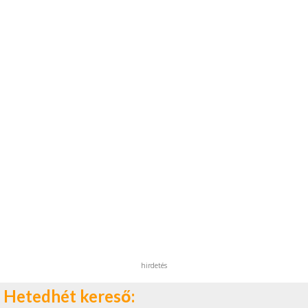
hirdetés
Hetedhét kereső: