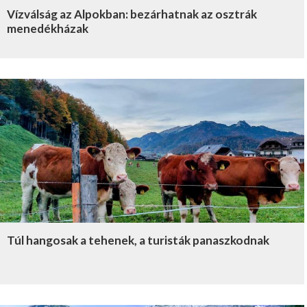
Vízválság az Alpokban: bezárhatnak az osztrák
menedékházak
Túl hangosak a tehenek, a turisták panaszkodnak