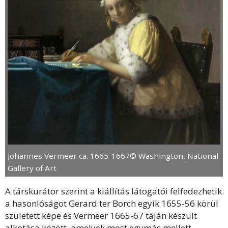
Johannes Vermeer ca. 1665-1667© Washington, National
Gallery of Art
A társkurátor szerint a kiállítás látogatói felfedezhetik
a hasonlóságot Gerard ter Borch egyik 1655-56 körül
született képe és Vermeer 1665-67 táján készült
alkotása között, amelyek most egymás mellett