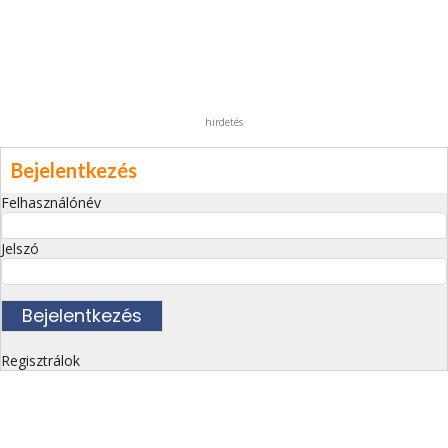
hirdetés
Bejelentkezés
Felhasználónév
Jelszó
Regisztrálok