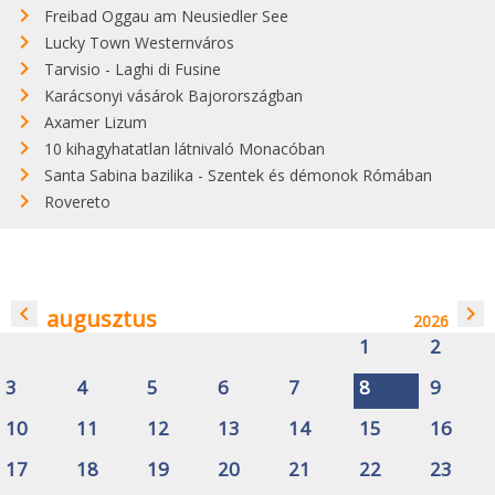
Freibad Oggau am Neusiedler See
Lucky Town Westernváros
Tarvisio - Laghi di Fusine
Karácsonyi vásárok Bajorországban
Axamer Lizum
10 kihagyhatatlan látnivaló Monacóban
Santa Sabina bazilika - Szentek és démonok Rómában
Rovereto
navigate_before
navigate_next
augusztus
2026
1
2
3
4
5
6
7
8
9
10
11
12
13
14
15
16
17
18
19
20
21
22
23