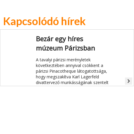
Kapcsolódó hírek
Bezár egy híres
múzeum Párizsban
A tavalyi párizsi merényletek
következtében annyival csökkent a
párizsi Pinacotheque látogatottsága,
hogy megszakítva Karl Lagerfeld
navigate_next
divattervező munkásságának szentelt
kiállítását, végleg bezárja a kapuit.