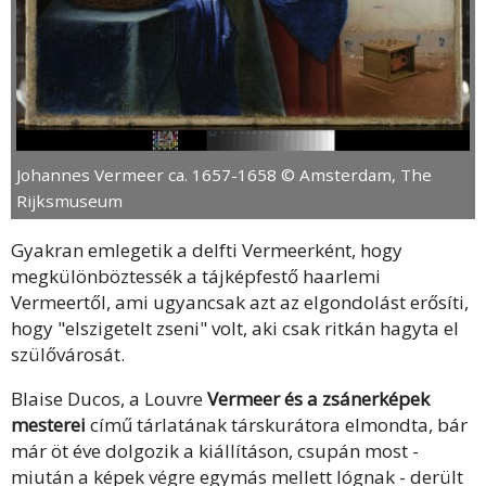
Johannes Vermeer ca. 1657-1658 © Amsterdam, The
Rijksmuseum
Gyakran emlegetik a delfti Vermeerként, hogy
megkülönböztessék a tájképfestő haarlemi
Vermeertől, ami ugyancsak azt az elgondolást erősíti,
hogy "elszigetelt zseni" volt, aki csak ritkán hagyta el
szülővárosát.
Blaise Ducos, a Louvre
Vermeer és a zsánerképek
mesterei
című tárlatának társkurátora elmondta, bár
már öt éve dolgozik a kiállításon, csupán most -
miután a képek végre egymás mellett lógnak - derült