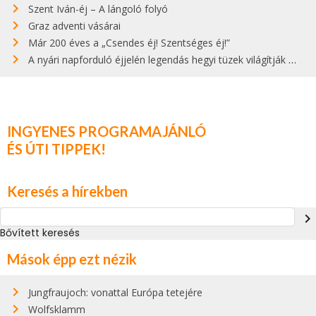
Szent Iván-éj – A lángoló folyó
Graz adventi vásárai
Már 200 éves a „Csendes éj! Szentséges éj!”
A nyári napforduló éjjelén legendás hegyi tüzek világítják meg Zugspitzét
INGYENES PROGRAMAJÁNLÓ
ÉS ÚTI TIPPEK!
Keresés a hírekben
navigate_next
Bővített keresés
Mások épp ezt nézik
Jungfraujoch: vonattal Európa tetejére
Wolfsklamm