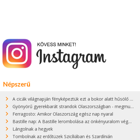
Népszerű
A cicák világnapján fényképeztük ezt a bokor alatt hűsölő cicát Kisorosziban
Gyönyörű gyerekbarát strandok Olaszországban - megmutatjuk a 15 legjobbat
Ferragosto: Amikor Olaszország egész nap nyaral
Bastille nap: A Bastille lerombolása az önkényuralom végét jelentette
Lángolnak a hegyek
Tombolnak az erdőtüzek Szicíliában és Szardínián