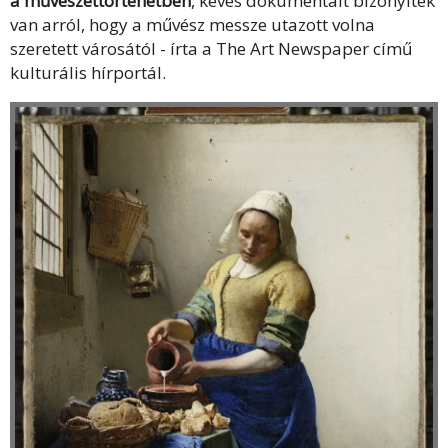
a művészettörténetben
, kevés dokumentált bizonyíték
van arról, hogy a művész messze utazott volna
szeretett városától - írta a The Art Newspaper című
kulturális hírportál.