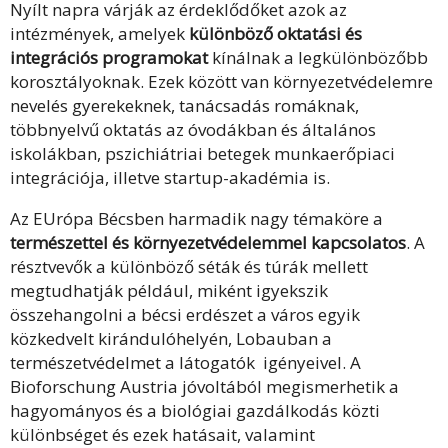
Nyílt napra várják az érdeklődőket azok az
intézmények, amelyek
különböző oktatási és
integrációs programokat
kínálnak a legkülönbözőbb
korosztályoknak. Ezek között van környezetvédelemre
nevelés gyerekeknek, tanácsadás romáknak,
többnyelvű oktatás az óvodákban és általános
iskolákban, pszichiátriai betegek munkaerőpiaci
integrációja, illetve startup-akadémia is.
Az EUrópa Bécsben harmadik nagy témaköre a
természettel és környezetvédelemmel kapcsolatos
. A
résztvevők a különböző séták és túrák mellett
megtudhatják például, miként igyekszik
összehangolni a bécsi erdészet a város egyik
közkedvelt kirándulóhelyén, Lobauban a
természetvédelmet a látogatók igényeivel. A
Bioforschung Austria jóvoltából megismerhetik a
hagyományos és a biológiai gazdálkodás közti
különbséget és ezek hatásait, valamint