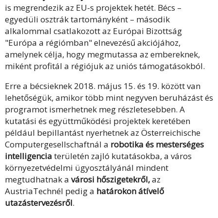
is megrendezik az EU-s projektek hetét. Bécs –
egyedüli osztrák tartományként – második
alkalommal csatlakozott az Európai Bizottság
"Európa a régiómban" elnevezésű akciójához,
amelynek célja, hogy megmutassa az embereknek,
miként profitál a régiójuk az uniós támogatásokból.
Erre a bécsieknek 2018. május 15. és 19. között van
lehetőségük, amikor több mint negyven beruházást és
programot ismerhetnek meg részletesebben. A
kutatási és együttműködési projektek keretében
például bepillantást nyerhetnek az Österreichische
Computergesellschaftnál a
robotika és mesterséges
intelligencia
területén zajló kutatásokba, a város
környezetvédelmi ügyosztályánál mindent
megtudhatnak a
városi hőszigetekről,
az
AustriaTechnél pedig a
határokon átívelő
utazástervezésről
.