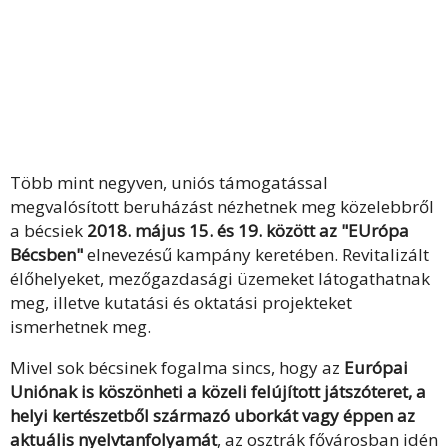
Több mint negyven, uniós támogatással
megvalósított beruházást nézhetnek meg közelebbről
a bécsiek
2018. május 15. és 19. között az "EUrópa
Bécsben"
elnevezésű kampány keretében. Revitalizált
élőhelyeket, mezőgazdasági üzemeket látogathatnak
meg, illetve kutatási és oktatási projekteket
ismerhetnek meg.
Mivel sok bécsinek fogalma sincs, hogy az
Európai
Uniónak is köszönheti a közeli felújított játszóteret, a
helyi kertészetből származó uborkát vagy éppen az
aktuális nyelvtanfolyamát
, az osztrák fővárosban idén