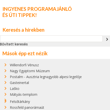
INGYENES PROGRAMAJÁNLÓ
ÉS ÚTI TIPPEK!
Keresés a hírekben
navigate_next
Bővített keresés
Mások épp ezt nézik
Willendorfi Vénusz
Nagy Egyiptomi Múzeum
Postalm - Ausztria legnagyobb alpesi legelője
Gasteinertal
Laško
Mátyás-templom
Felsőtárkány
Rossfeld panorámaút