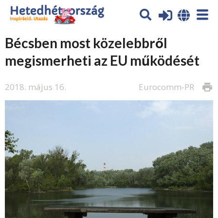
Bécsben most közelebbről
megismerheti az EU működését
2018. május 16.
Eurocomm-PR
print