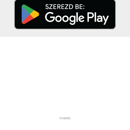
hirdetés