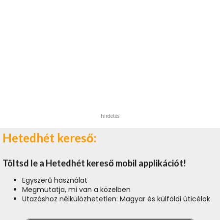
hirdetés
Hetedhét kereső:
Töltsd le a Hetedhét kereső mobil applikációt!
Egyszerű használat
Megmutatja, mi van a közelben
Utazáshoz nélkülözhetetlen: Magyar és külföldi úticélok