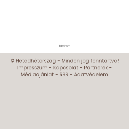
hirdetés
© Hetedhétország - Minden jog fenntartva!
Impresszum
-
Kapcsolat
-
Partnerek
-
Médiaajánlat
-
RSS
-
Adatvédelem