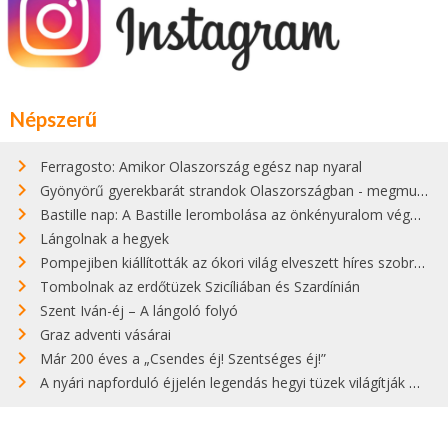
Népszerű
Ferragosto: Amikor Olaszország egész nap nyaral
Gyönyörű gyerekbarát strandok Olaszországban - megmutatjuk a 15 legjobbat
Bastille nap: A Bastille lerombolása az önkényuralom végét jelentette
Lángolnak a hegyek
Pompejiben kiállították az ókori világ elveszett híres szobrának másolatát
Tombolnak az erdőtüzek Szicíliában és Szardínián
Szent Iván-éj – A lángoló folyó
Graz adventi vásárai
Már 200 éves a „Csendes éj! Szentséges éj!”
A nyári napforduló éjjelén legendás hegyi tüzek világítják meg Zugspitzét