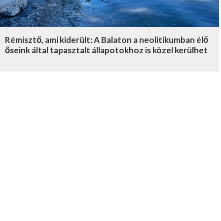
Rémisztő, ami kiderült: A Balaton a neolitikumban élő
őseink által tapasztalt állapotokhoz is közel kerülhet