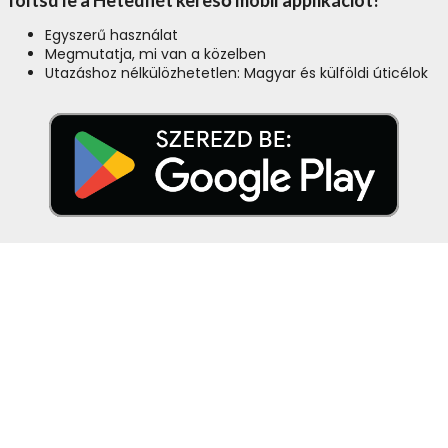
Töltsd le a Hetedhét kereső mobil applikációt!
Egyszerű használat
Megmutatja, mi van a közelben
Utazáshoz nélkülözhetetlen: Magyar és külföldi úticélok