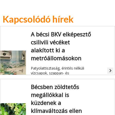
Kapcsolódó hírek
A bécsi BKV elképesztő
csilivili vécéket
alakított ki a
metróállomásokon
Patyolattisztaság, érintés nélküli
navigate_next
vízcsapok, szappan- és
törülközőadagolók, víztakarékos
piszoár és megnyerő dizájn – ez
Bécsben zöldtetős
fogadja a Stephansplatzon lévő
metróállomás mosdójának
megállókkal is
látogatóit.
küzdenek a
klímaváltozás ellen