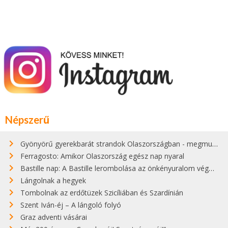
Népszerű
Gyönyörű gyerekbarát strandok Olaszországban - megmutatjuk a 15 legjobbat
Ferragosto: Amikor Olaszország egész nap nyaral
Bastille nap: A Bastille lerombolása az önkényuralom végét jelentette
Lángolnak a hegyek
Tombolnak az erdőtüzek Szicíliában és Szardínián
Szent Iván-éj – A lángoló folyó
Graz adventi vásárai