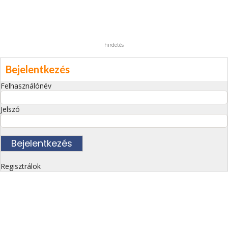
hirdetés
Bejelentkezés
Felhasználónév
Jelszó
Regisztrálok