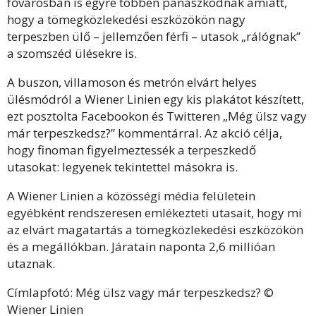
fővárosban is egyre többen panaszkodnak amiatt,
hogy a tömegközlekedési eszközökön nagy
terpeszben ülő – jellemzően férfi – utasok „rálógnak”
a szomszéd ülésekre is.
A buszon, villamoson és metrón elvárt helyes
ülésmódról a Wiener Linien egy kis plakátot készített,
ezt posztolta Facebookon és Twitteren „Még ülsz vagy
már terpeszkedsz?” kommentárral. Az akció célja,
hogy finoman figyelmeztessék a terpeszkedő
utasokat: legyenek tekintettel másokra is.
A Wiener Linien a közösségi média felületein
egyébként rendszeresen emlékezteti utasait, hogy mi
az elvárt magatartás a tömegközlekedési eszközökön
és a megállókban. Járatain naponta 2,6 millióan
utaznak.
Címlapfotó: Még ülsz vagy már terpeszkedsz? ©
Wiener Linien