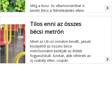
Még a busz- és villamosvárókat is
navigate_next
beveti Bécs a felmelegedés elleni
harcban: vadszőlővel futtatják be az
oldalukat és a tetejüket, hogy
Tilos enni az összes
árnyékot nyújtsanak a várakozóknak.
Az újfajta utasvárók első prototípusát
bécsi metrón
már át is adták.
Mivel az U6-os vonalon bevált, január
közepétől az összes bécsi
metróvonalon betiltják az ételek
fogyasztását. Azokat, akik vétenek az
navigate_next
új szabály ellen, csupán
figyelmeztetik, és egyetlen
kisgyerektől sem veszik el a kiflijét.