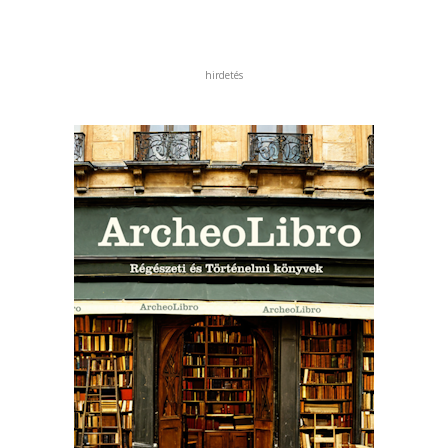
hirdetés