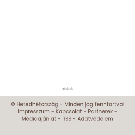
hirdetés
© Hetedhétország - Minden jog fenntartva!
Impresszum
-
Kapcsolat
-
Partnerek
-
Médiaajánlat
-
RSS
-
Adatvédelem