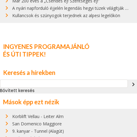
Már 200 éves a „Csendes éj! Szentséges éj!”
A nyári napforduló éjjelén legendás hegyi tüzek világítják meg Zugspitzét
Kullancsok és szúnyogok terjednek az alpesi legelőkön
INGYENES PROGRAMAJÁNLÓ
ÉS ÚTI TIPPEK!
Keresés a hírekben
navigate_next
Bővített keresés
Mások épp ezt nézik
Korblift Vellau - Leiter Alm
San Domenico Maggiore
9. kanyar - Tunnel (Alagút)