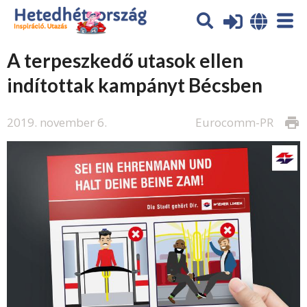
A terpeszkedő utasok ellen
indítottak kampányt Bécsben
2019. november 6.
Eurocomm-PR
print