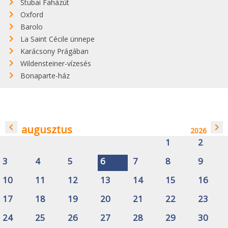
Stubai Faházút
Oxford
Barolo
La Saint Cécile ünnepe
Karácsony Prágában
Wildensteiner-vízesés
Bonaparte-ház
navigate_before
navigate_next
augusztus
2026
1
2
3
4
5
6
7
8
9
10
11
12
13
14
15
16
17
18
19
20
21
22
23
24
25
26
27
28
29
30