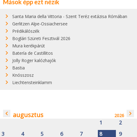
Mások épp ezt nézik
Santa Maria della Vittoria - Szent Teréz extázisa Rómában
Gerlitzen Alpe-Ossiachersee
Prédikálószék
Boglári Szüreti Fesztivál 2026
Mura kerékpárút
Batería de Castillitos
Jolly Roger kalózhajók
Bastia
Knósszosz
Liechtensteinklamm
navigate_before
navigate_next
augusztus
2026
1
2
3
4
5
6
7
8
9