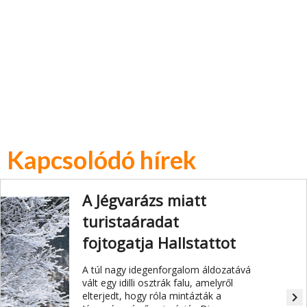
Kapcsolódó hírek
A Jégvarázs miatt
turistaáradat
fojtogatja Hallstattot
A túl nagy idegenforgalom áldozatává
vált egy idilli osztrák falu, amelyről
elterjedt, hogy róla mintázták a
navigate_next