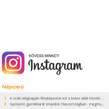
Népszerű
A cicák világnapján fényképeztük ezt a bokor alatt hűsölő cicát Kisorosziban
Gyönyörű gyerekbarát strandok Olaszországban - megmutatjuk a 15 legjobbat