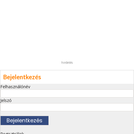
hirdetés
Bejelentkezés
Felhasználónév
Jelszó
Regisztrálok