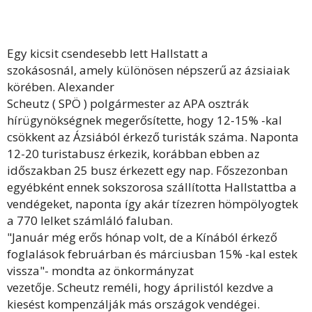
Egy kicsit csendesebb lett Hallstatt a
szokásosnál, amely különösen népszerű az ázsiaiak
körében.
Alexander
Scheutz
(
SPÖ
) polgármester az
APA osztrák
hírügynökségnek
megerősítette, hogy 12-15% -kal
csökkent az Ázsiából érkező turisták száma. Naponta
12-20 turistabusz érkezik, korábban ebben az
időszakban 25 busz érkezett egy nap. Főszezonban
egyébként ennek sokszorosa szállította Hallstattba a
vendégeket, naponta így akár tízezren hömpölyogtek
a 770 lelket számláló faluban.
"Január még erős hónap volt, de a
Kínából
érkező
foglalások februárban és márciusban 15% -kal estek
vissza"- mondta az önkormányzat
vezetője.
Scheutz
reméli, hogy
áprilistól kezdve
a
kiesést kompenzálják más országok vendégei.