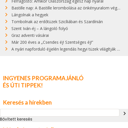
Ferragosto: Amikor Olaszország egész nap nyaral
Bastille nap: A Bastille lerombolása az önkényuralom végét jelentette
Lángolnak a hegyek
Tombolnak az erdőtüzek Szicíliában és Szardínián
Szent Iván-éj – A lángoló folyó
Graz adventi vásárai
Már 200 éves a „Csendes éj! Szentséges éj!”
A nyári napforduló éjjelén legendás hegyi tüzek világítják meg Zugspitzét
INGYENES PROGRAMAJÁNLÓ
ÉS ÚTI TIPPEK!
Keresés a hírekben
navigate_next
Bővített keresés