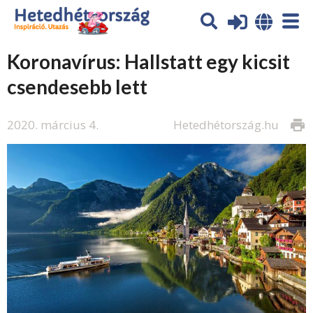
Koronavírus: Hallstatt egy kicsit
csendesebb lett
2020. március 4.
Hetedhétország.hu
print