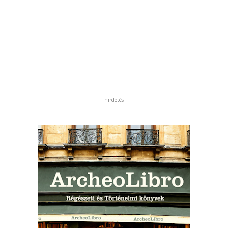
hirdetés