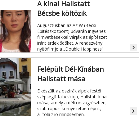
A kínai Hallstatt
turistákat.
Bécsbe költözik
Augusztusban az Az W (Bécsi
Építészközpont) udvarán ingyenes
filmvetítésekkel várják az építészet
iránt érdeklődőket. A rendezvény
navigate_next
nyitófilmje a „Double Happiness”
(2014), melynek témája a festői
szépségű osztrák Hallstatt falucska
Kínában megépült pontos mása.
Felépült Dél-Kínában
Hallstatt mása
Elkészült az osztrák alpok festői
szépségű falucskája, Hallstatt kínai
mása, amely a déli országrészben,
szubtrópusi környezetben épült,
navigate_next
állítólag jó minőségben.