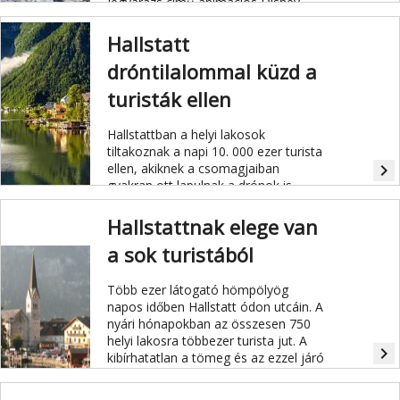
Jégvarázs című animációs Disney-
kasszasiker királyságát, Arendellét.
Hallstatt
dróntilalommal küzd a
turisták ellen
Hallstattban a helyi lakosok
tiltakoznak a napi 10. 000 ezer turista
ellen, akiknek a csomagjaiban
navigate_next
gyakran ott lapulnak a drónok is.
Hallstattnak elege van
a sok turistából
Több ezer látogató hömpölyög
napos időben Hallstatt ódon utcáin. A
nyári hónapokban az összesen 750
helyi lakosra többezer turista jut. A
navigate_next
kibírhatatlan a tömeg és az ezzel járó
zaj miatt a helyiek az öreg
utcácskákból ki akarják űzni