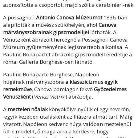
azonosította a csoportot, majd szólt a carabinieri-nek.
A possagno-i
Antonio Canova Múzeumot
1836-ban
alapították a művész szülőhelyén, ahol
Canova
márványszobrainak gipszmodelljei
láthatók. A
Vénuszként ábrázolt hercegnő a Possagno-i Canova
Múzeum gyűjteményének legismertebb alkotása. A
Pauline Bonapartét ábrázoló gipszmodell eredetije a
római Galleria Borghese-ben látható.
Pauline Bonaparte Borghese, Napóleon
húgának márványszobra
a klasszicizmus egyik
remekműve
, Canova pamlagon fekvő
Győzedelmes
Vénuszként
(
Venus Victrix
) ábrázolja.
A
meztelen nőalak
könyökölve nyúlik el egy heverőn,
egyik kezében utalásként az Iliászra almát tart. Máig
vitatott, Napóleon kedvenc húga valóban meztelenül
ült-e modellt, ő maga arra a kérdésre, hogy