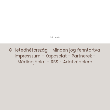
hirdetés
© Hetedhétország - Minden jog fenntartva!
Impresszum
-
Kapcsolat
-
Partnerek
-
Médiaajánlat
-
RSS
-
Adatvédelem