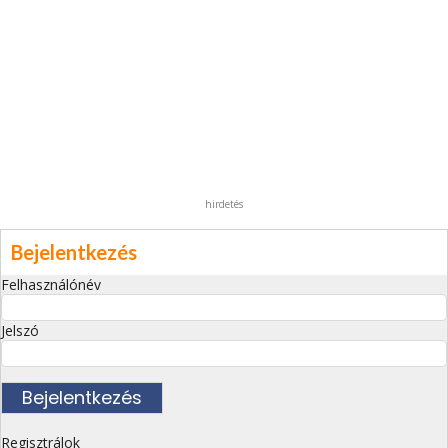
hirdetés
Bejelentkezés
Felhasználónév
Jelszó
Regisztrálok