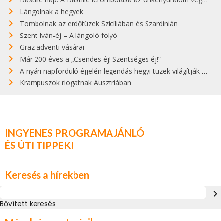
Lángolnak a hegyek
Tombolnak az erdőtüzek Szicíliában és Szardínián
Szent Iván-éj – A lángoló folyó
Graz adventi vásárai
Már 200 éves a „Csendes éj! Szentséges éj!”
A nyári napforduló éjjelén legendás hegyi tüzek világítják meg Zugspitzét
Krampuszok riogatnak Ausztriában
INGYENES PROGRAMAJÁNLÓ
ÉS ÚTI TIPPEK!
Keresés a hírekben
navigate_next
Bővített keresés