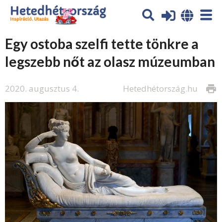
Egy ostoba szelfi tette tönkre a
legszebb nőt az olasz múzeumban
2020. augusztus 4.
Hetedhétország.hu
print