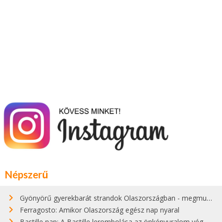
Népszerű
Gyönyörű gyerekbarát strandok Olaszországban - megmutatjuk a 15 legjobbat
Ferragosto: Amikor Olaszország egész nap nyaral
Bastille nap: A Bastille lerombolása az önkényuralom végét jelentette