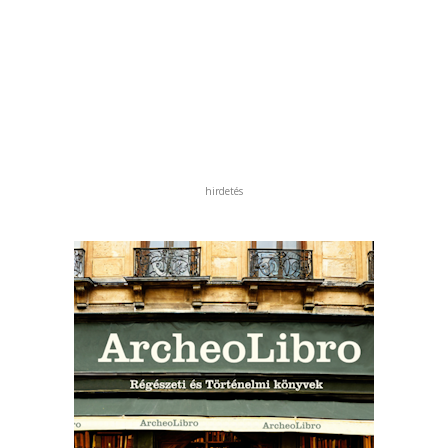
hirdetés