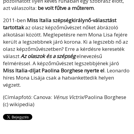
pózolhatott ilyen kevés ruhában egy szobrász előtt,
azt válaszolta:
be volt fűtve a műterem
.
2011-ben
Miss Italia szépségkirálynő-választást
tartottak
az olasz képzőművészet nőket ábrázoló
alkotásai között. Meglepetésre nem Mona Lisa fejére
került a legszebbnek járó korona. Ki a legszebb nő az
olasz képzőművészetben? Erre a kérdésre kereseték
választ
Az olaszok és a szépség
elnevezésű
felméréssel. A képzőművészet legszebbjének járó
Miss Italia-díjat Paolina Borghese nyerte el
. Leonardo
híres Mona Lisája csak a hatvankettedik helyen
végzett.
(Címlapfotó: Canova:
Vénus Victrix
/Paolina Borghese
(c) wikipedia)