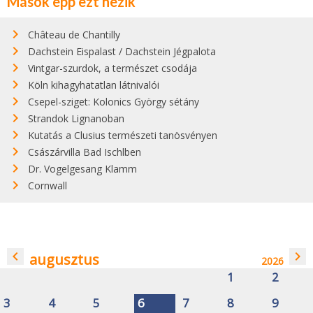
Mások épp ezt nézik
Château de Chantilly
Dachstein Eispalast / Dachstein Jégpalota
Vintgar-szurdok, a természet csodája
Köln kihagyhatatlan látnivalói
Csepel-sziget: Kolonics György sétány
Strandok Lignanoban
Kutatás a Clusius természeti tanösvényen
Császárvilla Bad Ischlben
Dr. Vogelgesang Klamm
Cornwall
navigate_before
navigate_next
augusztus
2026
1
2
3
4
5
6
7
8
9