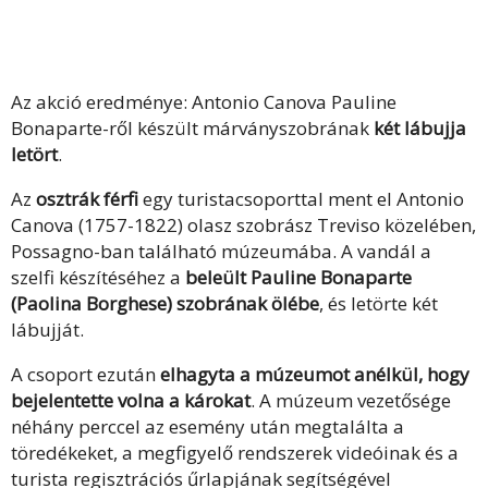
Az akció eredménye: Antonio Canova Pauline
Bonaparte-ről készült márványszobrának
két lábujja
letört
.
Az
osztrák férfi
egy turistacsoporttal ment el Antonio
Canova (1757-1822) olasz szobrász Treviso közelében,
Possagno-ban található múzeumába. A vandál a
szelfi készítéséhez a
beleült Pauline Bonaparte
(Paolina Borghese) szobrának ölébe
, és letörte két
lábujját.
A csoport ezután
elhagyta a múzeumot anélkül, hogy
bejelentette volna a károkat
. A múzeum vezetősége
néhány perccel az esemény után megtalálta a
töredékeket, a megfigyelő rendszerek videóinak és a
turista regisztrációs űrlapjának segítségével