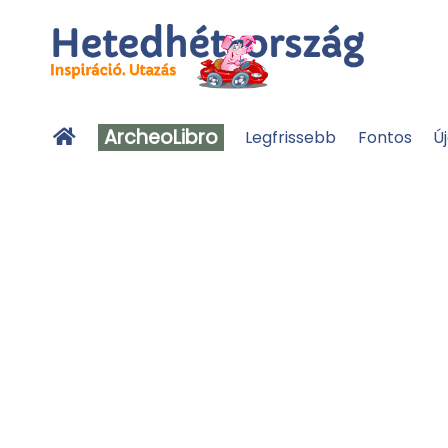
ArcheoLibro
Legfrissebb
Fontos
Ú