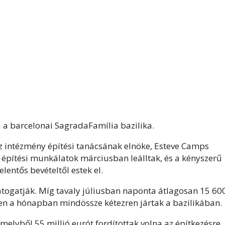
 a barcelonai SagradaFamília bazilika.
 az intézmény építési tanácsának elnöke, Esteve Camps
z építési munkálatok márciusban leálltak, és a kényszerű
lentős bevételtől estek el.
látogatják. Míg tavaly júliusban naponta átlagosan 15 60
ben a hónapban mindössze kétezren jártak a bazilikában.
amelyből 55 millió eurót fordítottak volna az építkezésre,