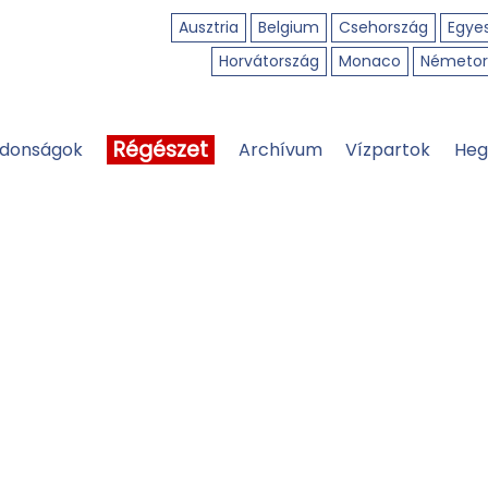
Ausztria
Belgium
Csehország
Egyes
Horvátország
Monaco
Németor
Régészet
jdonságok
Archívum
Vízpartok
Heg