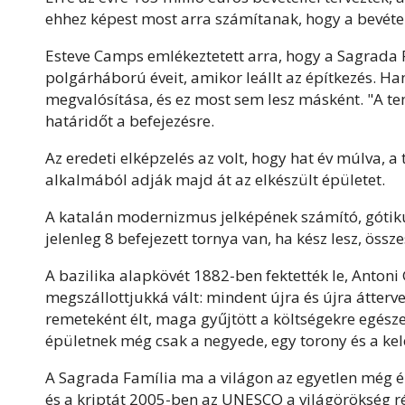
ehhez képest most arra számítanak, hogy a bevétel
Esteve Camps emlékeztetett arra, hogy a Sagrada F
polgárháború éveit, amikor leállt az építkezés. Ha
megvalósítása, és ez most sem lesz másként. "A tem
határidőt a befejezésre.
Az eredeti elképzelés az volt, hogy hat év múlva, 
alkalmából adják majd át az elkészült épületet.
A katalán modernizmus jelképének számító, gótiku
jelenleg 8 befejezett tornya van, ha kész lesz, ös
A bazilika alapkövét 1882-ben fektették le, Antoni
megszállottjukká vált: mindent újra és újra átterv
remeteként élt, maga gyűjtött a költségekre egésze
épületnek még csak a negyede, egy torony és a kele
A Sagrada Família ma a világon az egyetlen még é
és a kriptát 2005-ben az UNESCO a világörökség ré