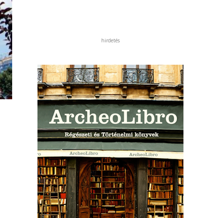
hirdetés