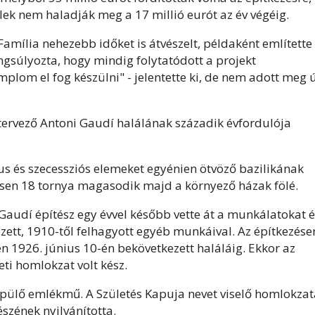
ek nem haladják meg a 17 millió eurót az év végéig.
amília nehezebb időket is átvészelt, példaként említette
ngsúlyozta, hogy mindig folytatódott a projekt
plom el fog készülni" - jelentette ki, de nem adott meg 
a tervező Antoni Gaudí halálának századik évfordulója
s és szecessziós elemeket egyénien ötvöző bazilikának
szesen 18 tornya magasodik majd a környező házak fölé.
 Gaudí építész egy évvel később vette át a munkálatokat é
ezett, 1910-től felhagyott egyéb munkáival. Az építkezése
n 1926. június 10-én bekövetkezett haláláig. Ekkor az
ti homlokzat volt kész.
pülő emlékmű. A Születés Kapuja nevet viselő homlokzat
szének nyilvánította.