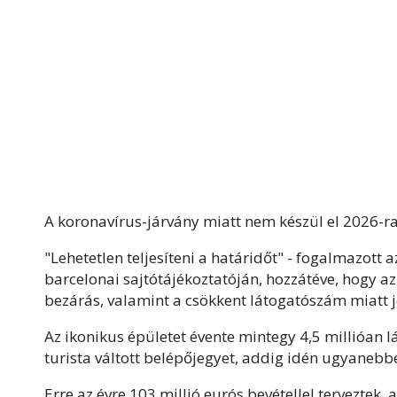
A koronavírus-járvány miatt nem készül el 2026-ra
"Lehetetlen teljesíteni a határidőt" - fogalmazott
barcelonai sajtótájékoztatóján, hozzátéve, hogy a
bezárás, valamint a csökkent látogatószám miatt je
Az ikonikus épületet évente mintegy 4,5 millióan 
turista váltott belépőjegyet, addig idén ugyaneb
Erre az évre 103 millió eurós bevétellel terveztek, 