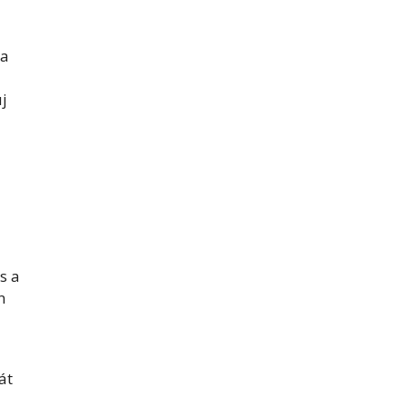
 a
új
s a
n
át