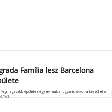
grada Família lesz Barcelona
ülete
a legmagasabb épülete négy év múlva, ugyanis akkorra készül el a
na
tornya.