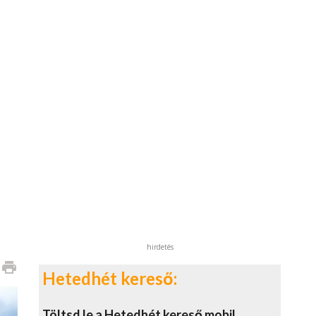
hirdetés
print
Hetedhét kereső:
Töltsd le a Hetedhét kereső mobil