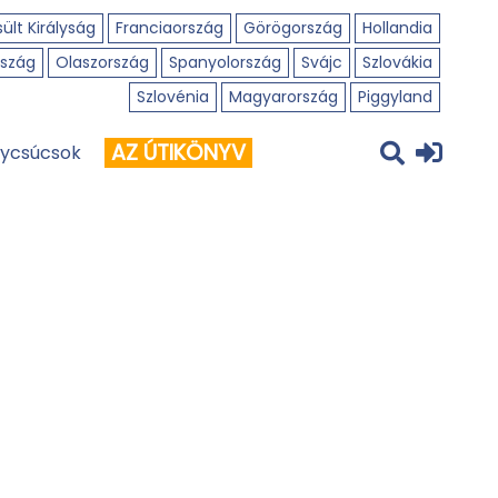
ült Királyság
Franciaország
Görögország
Hollandia
szág
Olaszország
Spanyolország
Svájc
Szlovákia
Szlovénia
Magyarország
Piggyland
AZ ÚTIKÖNYV
ycsúcsok