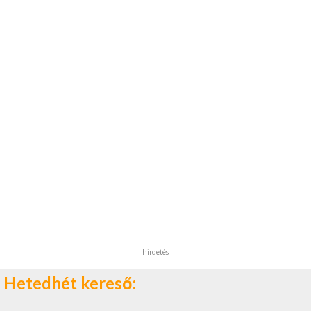
hirdetés
Hetedhét kereső: