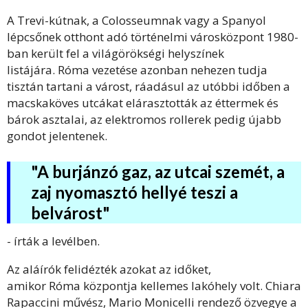
A Trevi-kútnak, a Colosseumnak vagy a Spanyol
lépcsőnek otthont adó történelmi városközpont 1980-
ban került fel a világörökségi helyszínek
listájára. Róma vezetése azonban nehezen tudja
tisztán tartani a várost, ráadásul az utóbbi időben a
macskaköves utcákat elárasztották az éttermek és
bárok asztalai, az elektromos rollerek pedig újabb
gondot jelentenek.
"A burjánzó gaz, az utcai szemét, a
zaj nyomasztó hellyé teszi a
belvárost"
- írták a levélben.
Az aláírók felidézték azokat az időket,
amikor Róma központja kellemes lakóhely volt. Chiara
Rapaccini művész, Mario Monicelli rendező özvegye a