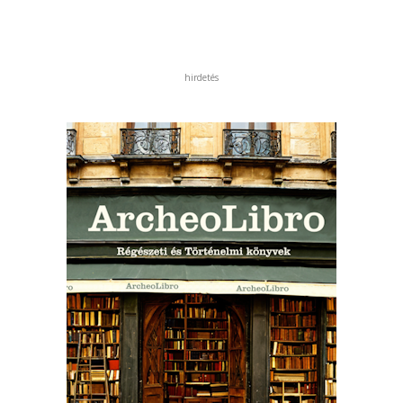
hirdetés