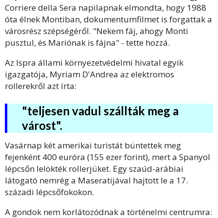
Corriere della Sera napilapnak elmondta, hogy 1988
óta élnek Montiban, dokumentumfilmet is forgattak a
városrész szépségéről. "Nekem fáj, ahogy Monti
pusztul, és Mariónak is fájna" - tette hozzá.
Az Ispra állami környezetvédelmi hivatal egyik
igazgatója, Myriam D'Andrea az elektromos
rollerekről azt írta:
"teljesen vadul szállták meg a
várost".
Vasárnap két amerikai turistát büntettek meg
fejenként 400 euróra (155 ezer forint), mert a Spanyol
lépcsőn lelökték rollerjüket. Egy szaúd-arábiai
látogató nemrég a Maseratijával hajtott le a 17.
századi lépcsőfokokon.
A gondok nem korlátozódnak a történelmi centrumra: