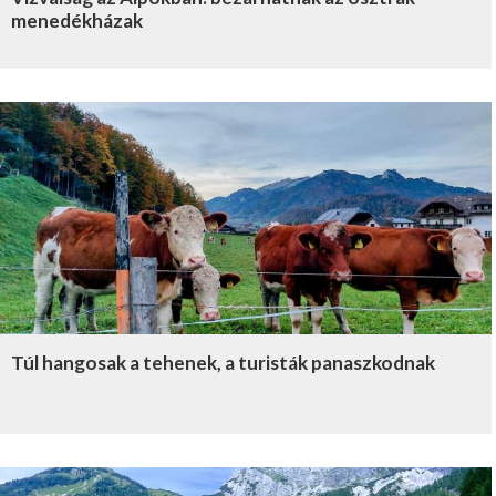
menedékházak
Túl hangosak a tehenek, a turisták panaszkodnak