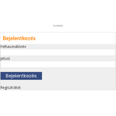
hirdetés
Bejelentkezés
Felhasználónév
Jelszó
Regisztrálok