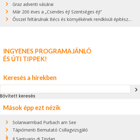
Graz adventi vásárai
Már 200 éves a „Csendes éj! Szentséges éj!”
Ősszel feltárulnak Bécs és környékének rendkívüli építészeti kincsei
INGYENES PROGRAMAJÁNLÓ
ÉS ÚTI TIPPEK!
Keresés a hírekben
navigate_next
Bővített keresés
Mások épp ezt nézik
Solarwarmbad Purbach am See
Tápiómenti Bemutató Csillagvizsgáló
Il Santuario di Tindari