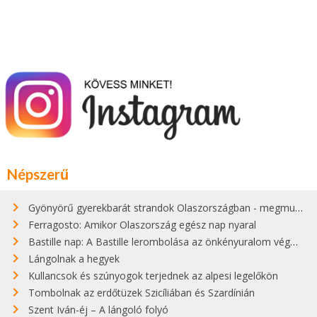
Népszerű
Gyönyörű gyerekbarát strandok Olaszországban - megmutatjuk a 15 legjobbat
Ferragosto: Amikor Olaszország egész nap nyaral
Bastille nap: A Bastille lerombolása az önkényuralom végét jelentette
Lángolnak a hegyek
Kullancsok és szúnyogok terjednek az alpesi legelőkön
Tombolnak az erdőtüzek Szicíliában és Szardínián
Szent Iván-éj – A lángoló folyó