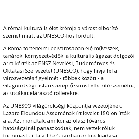
A római kulturális élet krémje a várost elborító
szemét miatt az UNESCO-hoz fordult.
A Róma történelmi belvárosában élő művészek,
tanárok, környezetvédők, a kulturális ágazat dolgozói
arra kérték az ENSZ Nevelési, Tudományos és
Oktatási Szervezetét (UNESCO), hogy hívja fel a
városvezetés figyelmét - többek között - a
világörökségi listán szereplő várost elborító szemétre,
az utcákat elárasztó rollerekre.
Az UNESCO világörökségi központja vezetőjének,
Lazare Eloundou Assomónak írt levelet 150-en írták
alá. Azt mondták, amikor az olasz főváros
hatóságainál panaszkodtak, nem vettek róluk
tudomást - írta a The Guardian online kiadása.