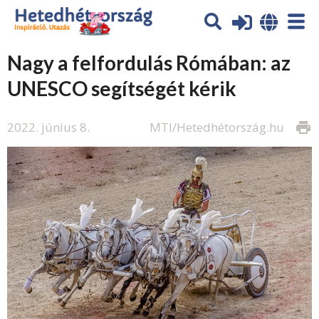
Nagy a felfordulás Rómában: az
UNESCO segítségét kérik
2022. június 8.
MTI/Hetedhétország.hu
print