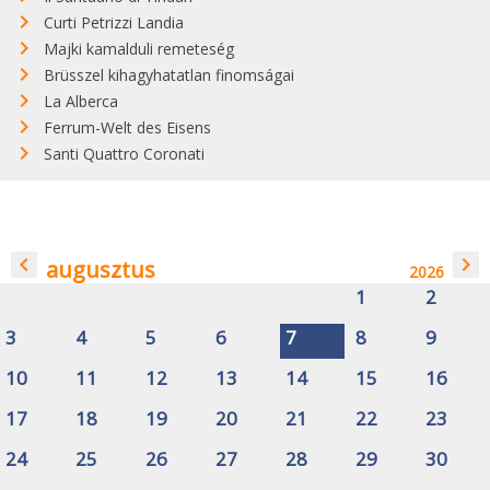
Curti Petrizzi Landia
Majki kamalduli remeteség
Brüsszel kihagyhatatlan finomságai
La Alberca
Ferrum-Welt des Eisens
Santi Quattro Coronati
navigate_before
navigate_next
augusztus
2026
1
2
3
4
5
6
7
8
9
10
11
12
13
14
15
16
17
18
19
20
21
22
23
24
25
26
27
28
29
30