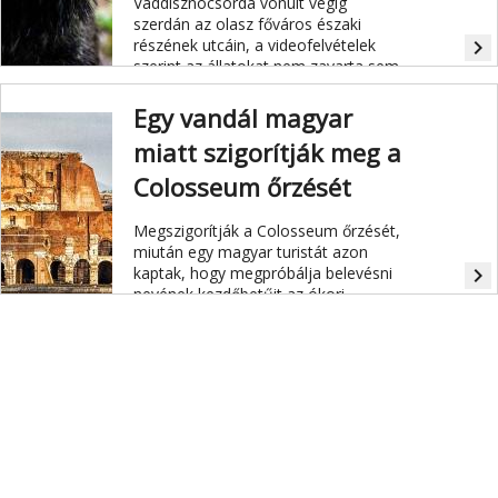
Vaddisznócsorda vonult végig
szerdán az olasz főváros északi
részének utcáin, a videofelvételek
navigate_next
szerint az állatokat nem zavarta sem
a gépkocsiforgalom, sem a járókelők
sokasága.
Egy vandál magyar
miatt szigorítják meg a
Colosseum őrzését
Megszigorítják a Colosseum őrzését,
miután egy magyar turistát azon
kaptak, hogy megpróbálja belevésni
navigate_next
nevének kezdőbetűit az ókori
amfiteátrum falába.