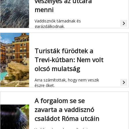
veszélyes az utcára
menni
Vaddisznók támadnak és
navigate_next
garázdálkodnak.
Turisták fürödtek a
Trevi-kútban: Nem volt
olcsó mulatság
Arra számítottak, hogy nem veszik
navigate_next
észre őket.
A forgalom se se
zavarta a vaddisznó
családot Róma utcáin