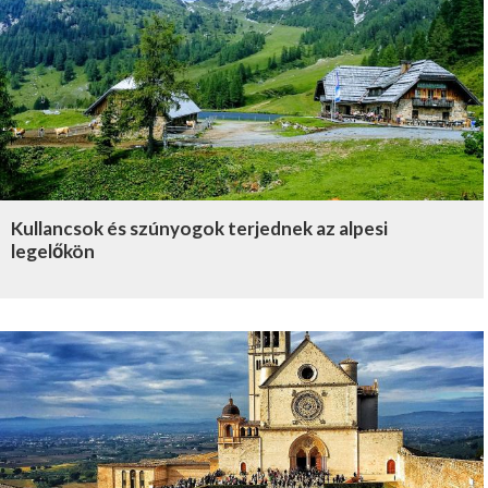
Kullancsok és szúnyogok terjednek az alpesi
legelőkön