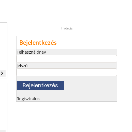
hirdetés
Bejelentkezés
Felhasználónév
Jelszó
vigate_next
Regisztrálok