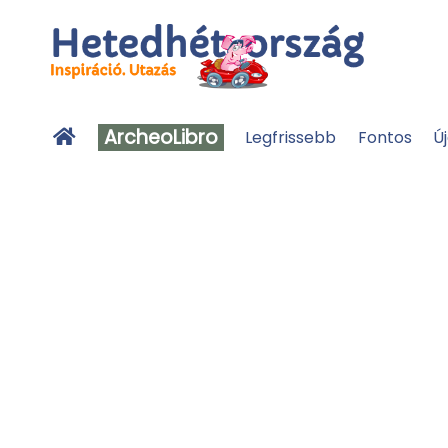
ArcheoLibro
Legfrissebb
Fontos
Ú