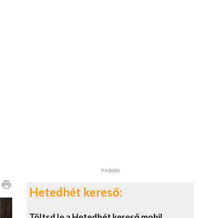
hirdetés
print
Hetedhét kereső:
Töltsd le a Hetedhét kereső mobil