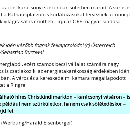
az idei karácsonyi szezonban sötétben marad. A város é
t a Rathausplatzon is korlátozásokat terveznek az ünnep
ivilágítását is érintheti - írja az ORF magyar kiadása.
ek idén később fognak felkapcsolódni (c) Österreich
Sebastian Burziwal
nergiából, ezért számos bécsi vállalat számára nagy
os is csatlakozik: az energiatakarékosság érdekében idén
onban. A város és a kereskedelmi kamara megállapodott
et a Ringre.
álható híres Christkindlmarkton – karácsonyi vásáron – i
ek például nem szürkületkor, hanem csak sötétedéskor –
jd fel.
ich Werbung/Harald Eisenberger)