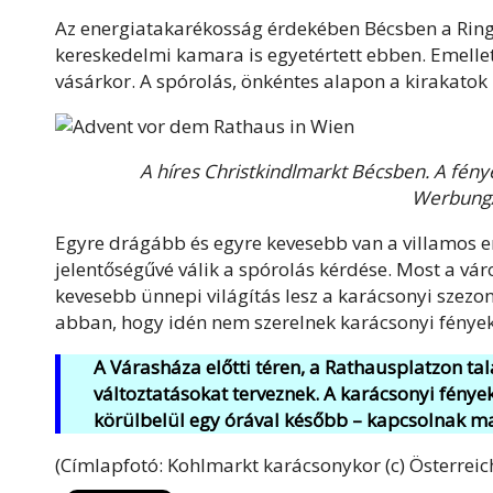
Az energiatakarékosság érdekében Bécsben a Ring 
kereskedelmi kamara is egyetértett ebben. Emellet
vásárkor. A spórolás, önkéntes alapon a kirakatok k
A híres Christkindlmarkt Bécsben. A fény
Werbung/
Egyre drágább és egyre kevesebb van a villamos e
jelentőségűvé válik a spórolás kérdése. Most a vár
kevesebb ünnepi világítás lesz a karácsonyi szez
abban, hogy idén nem szerelnek karácsonyi fények
A Várasháza előtti téren, a Rathausplatzon tal
változtatásokat terveznek. A karácsonyi fény
körülbelül egy órával később – kapcsolnak ma
(Címlapfotó: Kohlmarkt karácsonykor (c) Österre