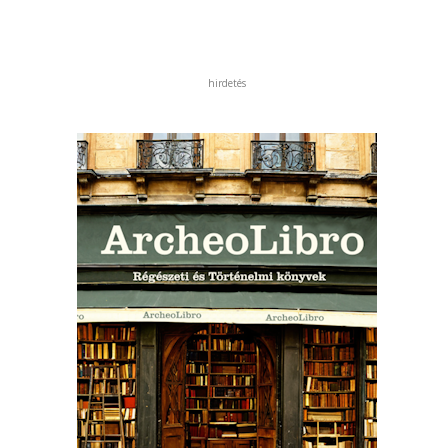
hirdetés