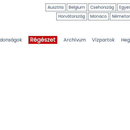
Ausztria
Belgium
Csehország
Egyes
Horvátország
Monaco
Németor
Régészet
jdonságok
Archívum
Vízpartok
Heg