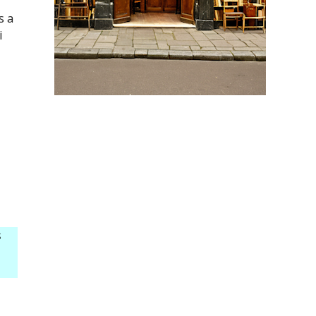
s a
i
s