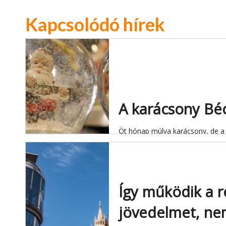
Kapcsolódó hírek
A karácsony Bé
Öt hónap múlva karácsony, de a b
Így működik a re
jövedelmet, nem