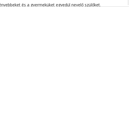
na
ényebbeket és a gyermeküket egyedül nevelő szülőket.