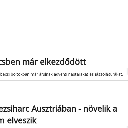
csben már elkezdődött
na
écsi boltokban már árulnak adventi naptárakat és jászolfigurákat.
zsiharc Ausztriában - növelik a
 elveszik