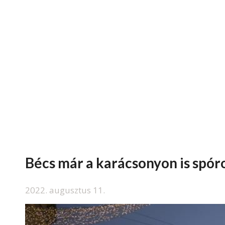
Bécs már a karácsonyon is spóro
2022. augusztus 11.