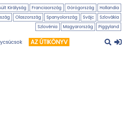
ült Királyság
Franciaország
Görögország
Hollandia
szág
Olaszország
Spanyolország
Svájc
Szlovákia
Szlovénia
Magyarország
Piggyland
AZ ÚTIKÖNYV
ycsúcsok