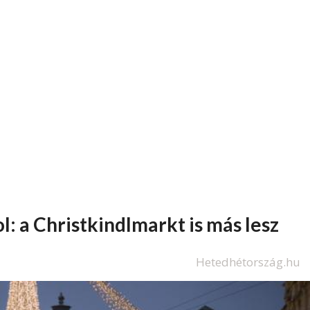
l: a Christkindlmarkt is más lesz
Hetedhétország.hu