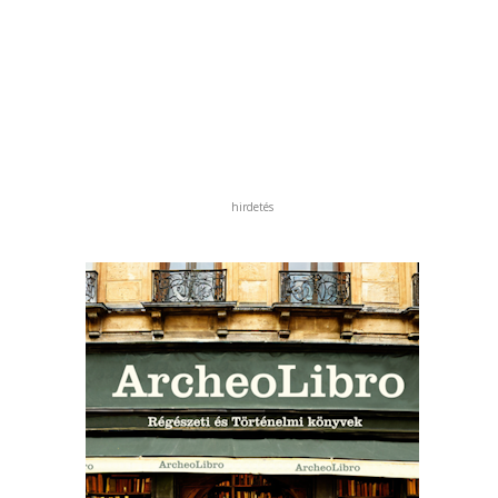
hirdetés