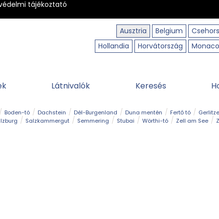
védelmi tájékoztató
Ausztria
Belgium
Csehor
Hollandia
Horvátország
Monac
ek
Látnivalók
Keresés
H
Boden-tó
Dachstein
Dél-Burgenland
Duna mentén
Fertő tó
Gerlitz
lzburg
Salzkammergut
Semmering
Stubai
Wörthi-tó
Zell am See
Z
úraút
Határélmény
Hegy és csúcs
Hegyi gyerekvilág
Húsvét
Kaland
Régiók
Sisi nyomában
Strand és fürdő
Szabadidőpark
Szurdok
T