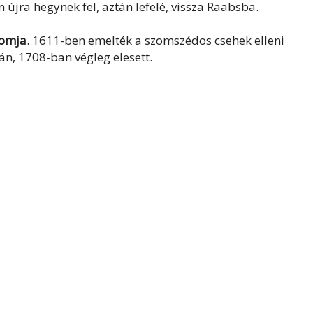
újra hegynek fel, aztán lefelé, vissza Raabsba.
romja.
1611-ben emelték a szomszédos csehek elleni
án, 1708-ban végleg elesett.