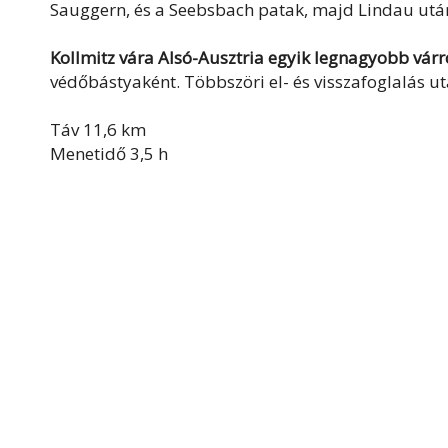
Sauggern, és a Seebsbach patak, majd Lindau után 
Kollmitz vára Alsó-Ausztria egyik legnagyobb vár
védőbástyaként. Többszöri el- és visszafoglalás ut
Táv 11,6 km
Menetidő 3,5 h