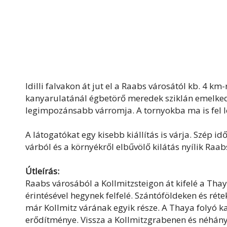
Idilli falvakon át jut el a Raabs városától kb. 4 km
kanyarulatánál égbetörő meredek sziklán emelked
legimpozánsabb várromja. A tornyokba ma is fel l
A látogatókat egy kisebb kiállítás is várja. Szép i
várból és a környékről elbűvölő kilátás nyílik Raa
Útleírás:
Raabs városából a Kollmitzsteigon át kifelé a Thay
érintésével hegynek felfelé. Szántóföldeken és ré
már Kollmitz várának egyik része. A Thaya folyó k
erődítménye. Vissza a Kollmitzgrabenen és néhány 