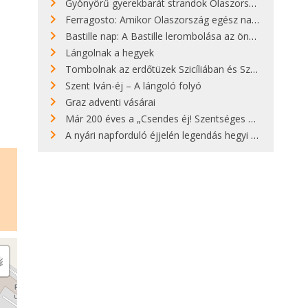
Gyönyörű gyerekbarát strandok Olaszországban - megmutatjuk a 15 legjobbat
Ferragosto: Amikor Olaszország egész nap nyaral
Bastille nap: A Bastille lerombolása az önkényuralom végét jelentette
Lángolnak a hegyek
Tombolnak az erdőtüzek Szicíliában és Szardínián
Szent Iván-éj – A lángoló folyó
Graz adventi vásárai
Már 200 éves a „Csendes éj! Szentséges éj!”
A nyári napforduló éjjelén legendás hegyi tüzek világítják meg Zugspitzét