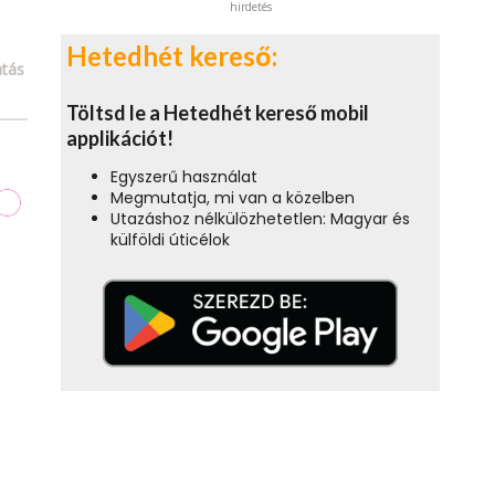
hirdetés
Hetedhét kereső:
tás
Töltsd le a Hetedhét kereső mobil
applikációt!
Egyszerű használat
Megmutatja, mi van a közelben
Utazáshoz nélkülözhetetlen: Magyar és
külföldi úticélok