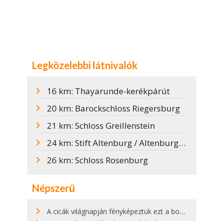
Legközelebbi látnivalók
16 km: Thayarunde-kerékpárút
20 km: Barockschloss Riegersburg
21 km: Schloss Greillenstein
24 km: Stift Altenburg / Altenburgi Apátság
26 km: Schloss Rosenburg
Népszerű
A cicák világnapján fényképeztük ezt a bokor alatt hűsölő cicát Kisorosziban