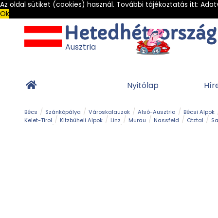
Az oldal sütiket (cookies) használ. További tájékoztatás itt:
Adat
Ok
Ausztria
Nyitólap
Hír
Bécs
Szánkópálya
Városkalauzok
Alsó-Ausztria
Bécsi Alpok
Kelet-Tirol
Kitzbüheli Alpok
Linz
Murau
Nassfeld
Ötztal
Sa
Alpesi út
Ásványok & Kristályok
Barlang
Bob
Csúszda
Esemény
Gleccser
Gyerek t
Múzeum
Óriásroller és mountaincart
Osztrák ételek
Park és kert
Túra
Vár és kastély
Világörökség
Vízesés
Zöldturista