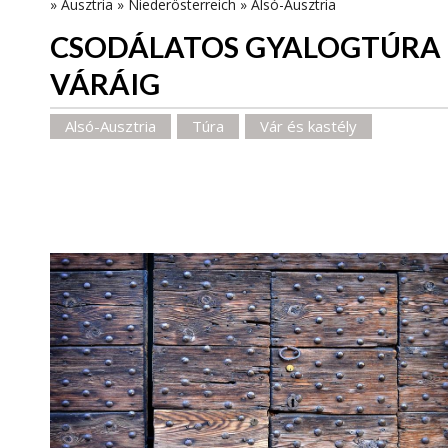
»
Ausztria
»
Niederösterreich
»
Alsó-Ausztria
CSODÁLATOS GYALOGTÚRA
VÁRÁIG
Alsó-Ausztria
Túra
Vár és kastély