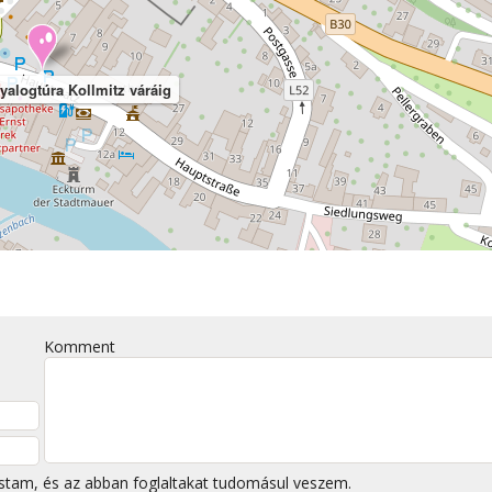
yalogtúra Kollmitz váráig
Komment
stam, és az abban foglaltakat tudomásul veszem.