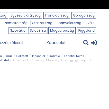
szág
Egyesült Királyság
Franciaország
Görögország
o
Németország
Olaszország
Spanyolország
Svájc
Szlovákia
Szlovénia
Magyarország
Piggyland
ozzászólások
Kapcsolat
en
Graz
Hallstatt
Innsbruck
Karintia
Karintiai tavak
illertal
Advent és karácsony
Állatkert
Alpesi gyógyterápia
park
Kerékpár
Kilátó
Korcsolyapálya
Magyar kapcsolat
avak
Tél
Téli túrázás
Templom és kolostor
Természeti park