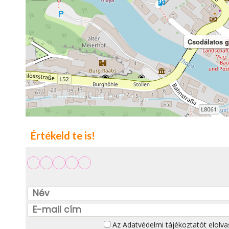
Csodálatos g
Értékeld te is!
Az
Adatvédelmi tájékoztatót
elolva