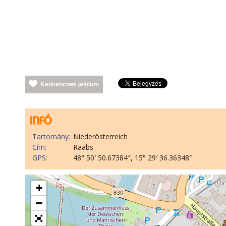
Kedvencnek jelölöm
Tartomány:
Niederösterreich
Cím:
Raabs
GPS:
48° 50′ 50.67384″, 15° 29′ 36.36348″
+
−