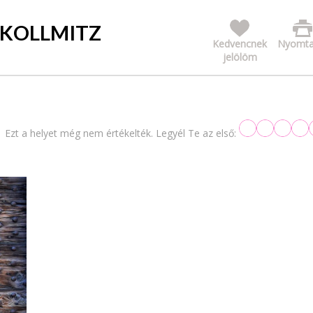
 KOLLMITZ
Kedvencnek
Nyomta
jelölöm
Ezt a helyet még nem értékelték. Legyél Te az első: