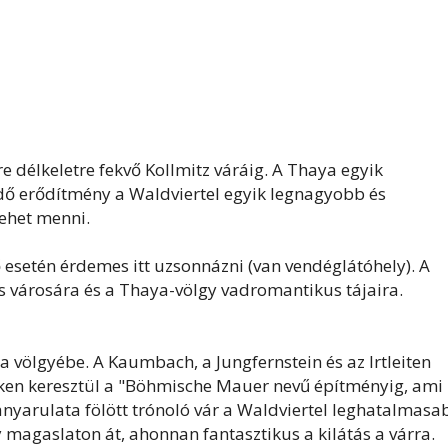
-re délkeletre fekvő Kollmitz váráig. A Thaya egyik
ő erődítmény a Waldviertel egyik legnagyobb és
ehet menni.
dő esetén érdemes itt uzsonnázni (van vendéglátóhely). A
bs városára és a Thaya-völgy vadromantikus tájaira.
a völgyébe. A Kaumbach, a Jungfernstein és az Irtleiten
teken keresztül a "Böhmische Mauer nevű építményig, ami
anyarulata fölött trónoló vár a Waldviertel leghatalmasa
magaslaton át, ahonnan fantasztikus a kilátás a várra.