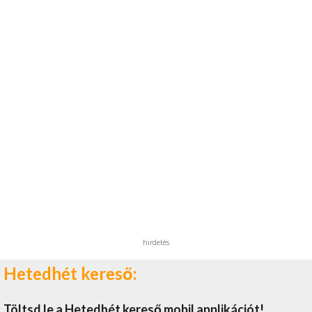
hirdetés
Hetedhét kereső:
Töltsd le a Hetedhét kereső mobil applikációt!