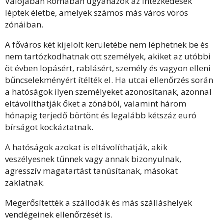
Valójában Rómában ugyanazok az intézkedések
léptek életbe, amelyek számos más város vörös
zónáiban.
A főváros két kijelölt kerületébe nem léphetnek be és
nem tartózkodhatnak ott személyek, akiket az utóbbi
öt évben lopásért, rablásért, személy és vagyon elleni
bűncselekményért ítélték el. Ha utcai ellenőrzés során
a hatóságok ilyen személyeket azonosítanak, azonnal
eltávolíthatják őket a zónából, valamint három
hónapig terjedő börtönt és legalább kétszáz euró
bírságot kockáztatnak.
A hatóságok azokat is eltávolíthatják, akik
veszélyesnek tűnnek vagy annak bizonyulnak,
agresszív magatartást tanúsítanak, másokat
zaklatnak.
Megerősítették a szállodák és más szálláshelyek
vendégeinek ellenőrzését is.