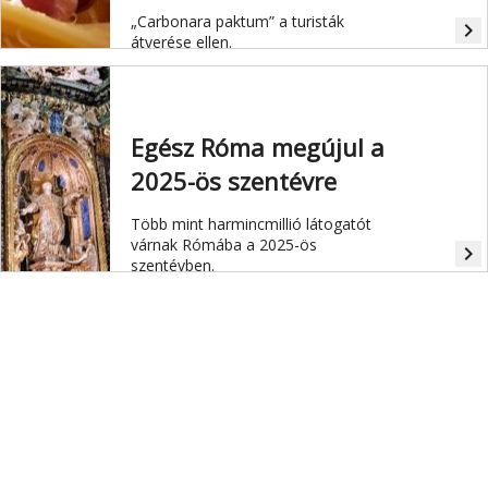
„Carbonara paktum” a turisták
navigate_next
átverése ellen.
Egész Róma megújul a
2025-ös szentévre
Több mint harmincmillió látogatót
várnak Rómába a 2025-ös
navigate_next
szentévben.