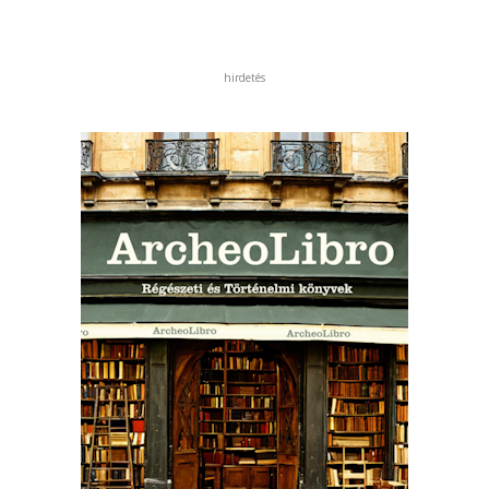
hirdetés