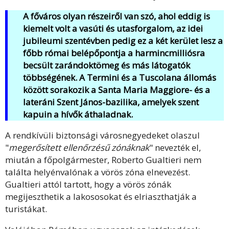
A főváros olyan részeiről van szó, ahol eddig is
kiemelt volt a vasúti és utasforgalom, az idei
jubileumi szentévben pedig ez a két kerület lesz a
főbb római belépőpontja a harmincmilliósra
becsült zarándoktömeg és más látogatók
többségének. A Termini és a Tuscolana állomás
között sorakozik a Santa Maria Maggiore- és a
lateráni Szent János-bazilika, amelyek szent
kapuin a hívők áthaladnak.
A rendkívüli biztonsági városnegyedeket olaszul
"
megerősített ellenőrzésű zónáknak
" nevezték el,
miután a főpolgármester, Roberto Gualtieri nem
találta helyénvalónak a vörös zóna elnevezést.
Gualtieri attól tartott, hogy a vörös zónák
megijeszthetik a lakososokat és elriaszthatják a
turistákat.