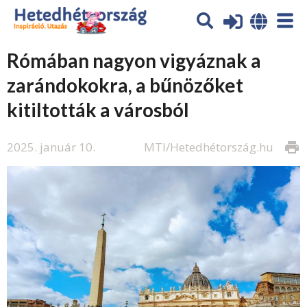
Rómában nagyon vigyáznak a
zarándokokra, a bűnözőket
kitiltották a városból
2025. január 10.
MTI/Hetedhétország.hu
print