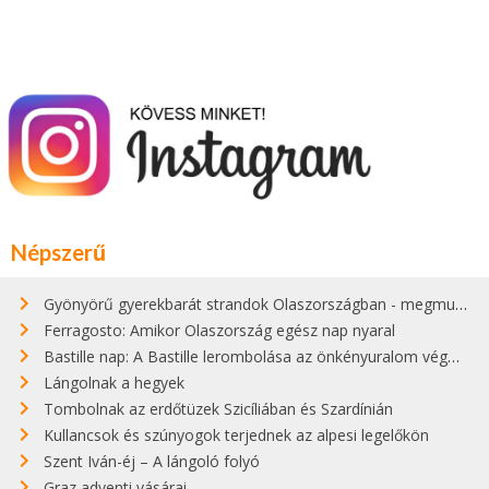
Népszerű
Gyönyörű gyerekbarát strandok Olaszországban - megmutatjuk a 15 legjobbat
Ferragosto: Amikor Olaszország egész nap nyaral
Bastille nap: A Bastille lerombolása az önkényuralom végét jelentette
Lángolnak a hegyek
Tombolnak az erdőtüzek Szicíliában és Szardínián
Kullancsok és szúnyogok terjednek az alpesi legelőkön
Szent Iván-éj – A lángoló folyó
Graz adventi vásárai