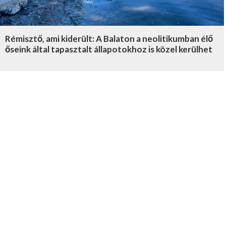
Rémisztő, ami kiderült: A Balaton a neolitikumban élő
őseink által tapasztalt állapotokhoz is közel kerülhet