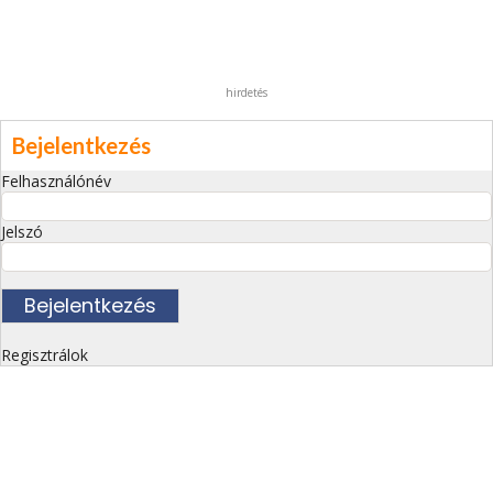
hirdetés
Bejelentkezés
Felhasználónév
Jelszó
Regisztrálok