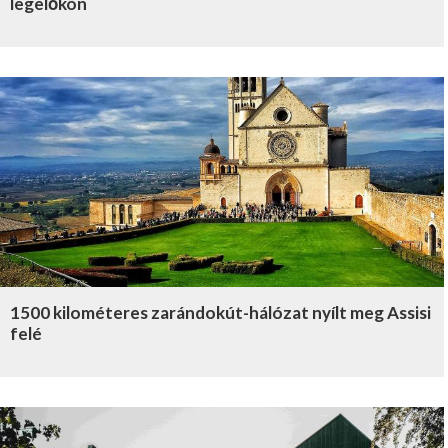
legelőkön
1500 kilométeres zarándokút-hálózat nyílt meg Assisi
felé