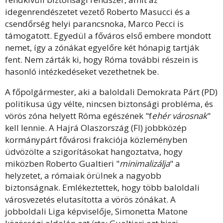
idegenrendészetet vezető Roberto Masucci és a
csendőrség helyi parancsnoka, Marco Pecci is
támogatott. Egyedül a főváros első embere mondott
nemet, így a zónákat egyelőre két hónapig tartják
fent. Nem zárták ki, hogy Róma további részein is
hasonló intézkedéseket vezethetnek be.
A főpolgármester, aki a baloldali Demokrata Párt (PD)
politikusa úgy vélte, nincsen biztonsági probléma, és
vörös zóna helyett Róma egészének "f
ehér városnak
"
kell lennie. A Hajrá Olaszország (FI) jobbközép
kormánypárt fővárosi frakciója közleményben
üdvözölte a szigorításokat hangoztatva, hogy
miközben Roberto Gualtieri "
minimalizálja
" a
helyzetet, a rómaiak örülnek a nagyobb
biztonságnak. Emlékeztettek, hogy több baloldali
városvezetés elutasította a vörös zónákat. A
jobboldali Liga képviselője, Simonetta Matone