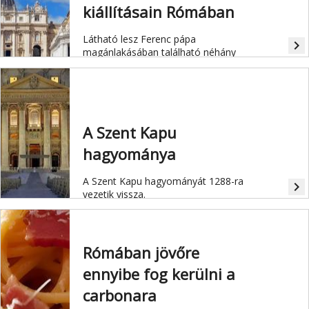
kiállításain Rómában
Látható lesz Ferenc pápa
navigate_next
magánlakásában található néhány
kedvenc műve is.
A Szent Kapu
hagyománya
A Szent Kapu hagyományát 1288-ra
navigate_next
vezetik vissza.
Rómában jövőre
ennyibe fog kerülni a
carbonara