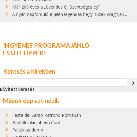
Már 200 éves a „Csendes éj! Szentséges éj!”
A nyári napforduló éjjelén legendás hegyi tüzek világítják meg Zugspitzét
INGYENES PROGRAMAJÁNLÓ
ÉS ÚTI TIPPEK!
Keresés a hírekben
navigate_next
Bővített keresés
Mások épp ezt nézik
Festa del Santo Patrono Rómában
Bad Kleinkirchheim Card
Palatinus domb