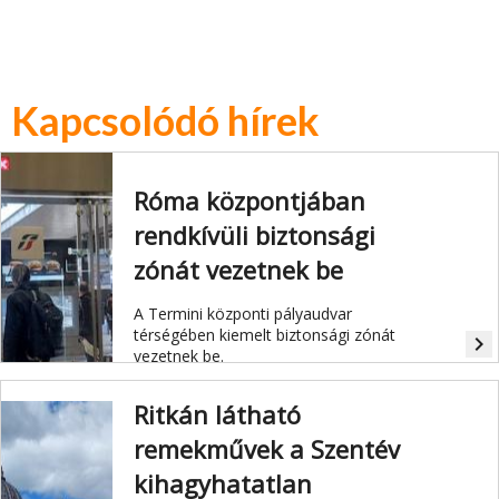
Kapcsolódó hírek
Róma központjában
rendkívüli biztonsági
zónát vezetnek be
A Termini központi pályaudvar
térségében kiemelt biztonsági zónát
navigate_next
vezetnek be.
Ritkán látható
remekművek a Szentév
kihagyhatatlan