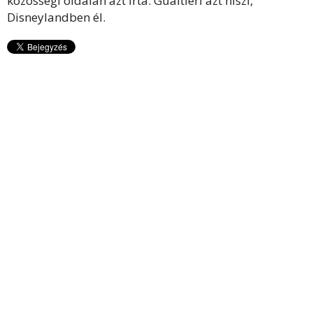
közösségi oldalán azt írta: Gualtieri azt hiszi,
Disneylandben él.