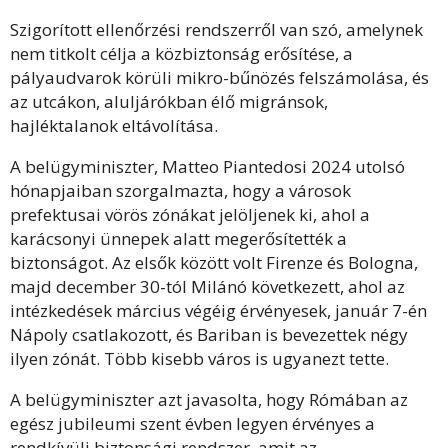
Szigorított ellenőrzési rendszerről van szó, amelynek
nem titkolt célja a közbiztonság erősítése, a
pályaudvarok körüli mikro-bűnözés felszámolása, és
az utcákon, aluljárókban élő migránsok,
hajléktalanok eltávolítása.
A belügyminiszter, Matteo Piantedosi 2024 utolsó
hónapjaiban szorgalmazta, hogy a városok
prefektusai vörös zónákat jelöljenek ki, ahol a
karácsonyi ünnepek alatt megerősítették a
biztonságot. Az elsők között volt Firenze és Bologna,
majd december 30-tól Milánó következett, ahol az
intézkedések március végéig érvényesek, január 7-én
Nápoly csatlakozott, és Bariban is bevezettek négy
ilyen zónát. Több kisebb város is ugyanezt tette.
A belügyminiszter azt javasolta, hogy Rómában az
egész jubileumi szent évben legyen érvényes a
rendkívüli biztonsági rendszer, amit az