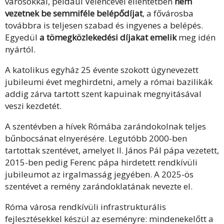
városokkal, például Velencével ellentétben
nem
vezetnek be semmiféle belépődíjat
, a fővárosba
továbbra is teljesen szabad és ingyenes a belépés.
Egyedül
a tömegközlekedési díjakat emelik
meg idén
nyártól.
A katolikus egyház 25 évente szokott úgynevezett
jubileumi évet meghirdetni, amely a római bazilikák
addig zárva tartott szent kapuinak megnyitásával
veszi kezdetét.
A szentévben a hívek Rómába zarándokolnak teljes
bűnbocsánat elnyerésére. Legutóbb 2000-ben
tartottak szentévet, amelyet II. János Pál pápa vezetett,
2015-ben pedig Ferenc pápa hirdetett rendkívüli
jubileumot az irgalmasság jegyében. A 2025-ös
szentévet a remény zarándoklatának nevezte el.
Róma városa rendkívüli infrastrukturális
fejlesztésekkel készül az eseményre: mindenekelőtt a