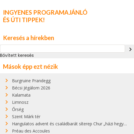
INGYENES PROGRAMAJÁNLÓ
ÉS ÚTI TIPPEK!
Keresés a hírekben
navigate_next
Bővített keresés
Mások épp ezt nézik
Burgruine Prandegg
Bécsi Jégálom 2026
Kalamata
Limnosz
Őrség
Szent Márk tér
Hangulatos advent és családbarát síterep Chur „házi hegyén”
Préau des Accoules