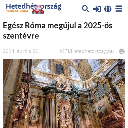
Egész Róma megújul a 2025-ös
szentévre
2024. április 23.
MTI/Hetedhétország.hu
print