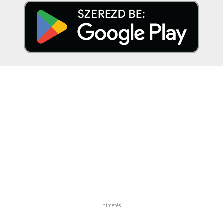
hirdetés