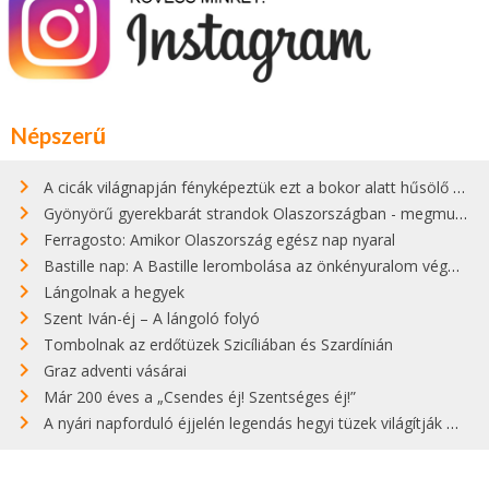
Népszerű
A cicák világnapján fényképeztük ezt a bokor alatt hűsölő cicát Kisorosziban
Gyönyörű gyerekbarát strandok Olaszországban - megmutatjuk a 15 legjobbat
Ferragosto: Amikor Olaszország egész nap nyaral
Bastille nap: A Bastille lerombolása az önkényuralom végét jelentette
Lángolnak a hegyek
Szent Iván-éj – A lángoló folyó
Tombolnak az erdőtüzek Szicíliában és Szardínián
Graz adventi vásárai
Már 200 éves a „Csendes éj! Szentséges éj!”
A nyári napforduló éjjelén legendás hegyi tüzek világítják meg Zugspitzét