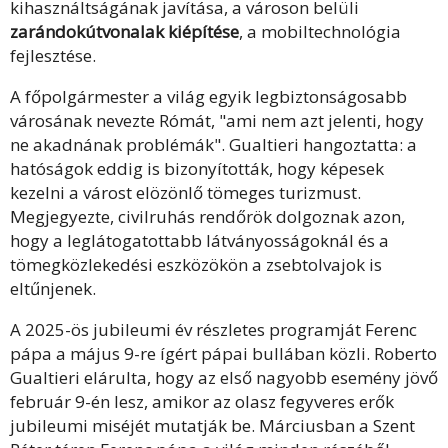
kihasználtságának javítása, a városon belüli
zarándokútvonalak kiépítése
, a mobiltechnológia
fejlesztése.
A főpolgármester a világ egyik legbiztonságosabb
városának nevezte Rómát, "ami nem azt jelenti, hogy
ne akadnának problémák". Gualtieri hangoztatta: a
hatóságok eddig is bizonyították, hogy képesek
kezelni a várost elözönlő tömeges turizmust.
Megjegyezte, civilruhás rendőrök dolgoznak azon,
hogy a leglátogatottabb látványosságoknál és a
tömegközlekedési eszközökön a zsebtolvajok is
eltűnjenek.
A 2025-ös jubileumi év részletes programját Ferenc
pápa a május 9-re ígért pápai bullában közli. Roberto
Gualtieri elárulta, hogy az első nagyobb esemény jövő
február 9-én lesz, amikor az olasz fegyveres erők
jubileumi miséjét mutatják be. Márciusban a Szent