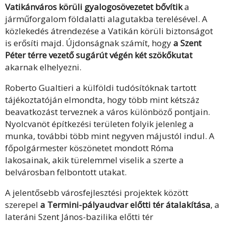
Vatikánváros körüli gyalogosövezetet bővítik
a
járműforgalom földalatti alagutakba terelésével. A
közlekedés átrendezése a Vatikán körüli biztonságot
is erősíti majd. Újdonságnak számít, hogy
a Szent
Péter térre vezető sugárút végén két szökőkutat
akarnak elhelyezni.
Roberto Gualtieri a külföldi tudósítóknak tartott
tájékoztatóján elmondta, hogy több mint kétszáz
beavatkozást terveznek a város különböző pontjain.
Nyolcvanöt építkezési területen folyik jelenleg a
munka, további több mint negyven májustól indul. A
főpolgármester köszönetet mondott Róma
lakosainak, akik türelemmel viselik a szerte a
belvárosban felbontott utakat.
A jelentősebb városfejlesztési projektek között
szerepel
a Termini-pályaudvar előtti tér átalakítása
, a
lateráni Szent János-bazilika előtti tér