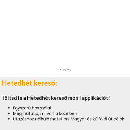
hirdetés
Hetedhét kereső:
Töltsd le a Hetedhét kereső mobil applikációt!
Egyszerű használat
Megmutatja, mi van a közelben
Utazáshoz nélkülözhetetlen: Magyar és külföldi úticélok