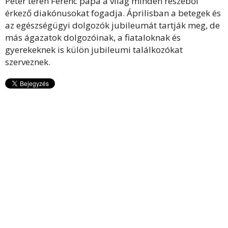
Péter téren Ferenc pápa a világ minden részéből
érkező diakónusokat fogadja. Áprilisban a betegek és
az egészségügyi dolgozók jubileumát tartják meg, de
más ágazatok dolgozóinak, a fiataloknak és
gyerekeknek is külön jubileumi találkozókat
szerveznek.