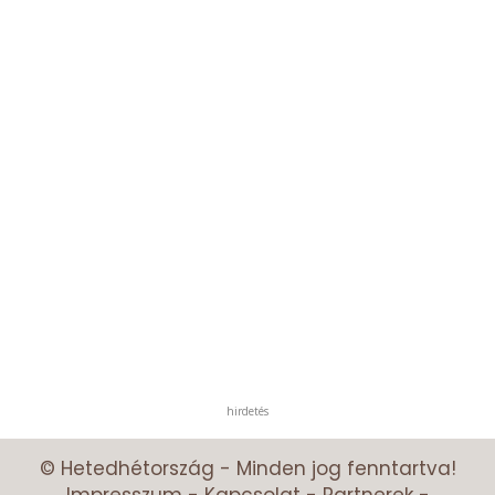
hirdetés
© Hetedhétország - Minden jog fenntartva!