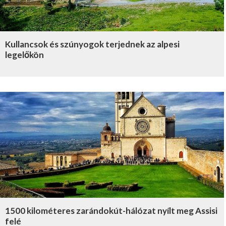
Kullancsok és szúnyogok terjednek az alpesi
legelőkön
1500 kilométeres zarándokút-hálózat nyílt meg Assisi
felé