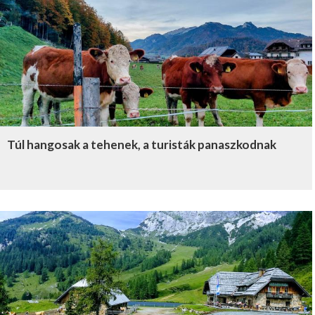
Túl hangosak a tehenek, a turisták panaszkodnak