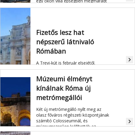
egy ókori villa épségben megmaradt
termeit.
Fizetős lesz hat
népszerű látnivaló
Rómában
navigate_next
A Trevi-kút is február elsejétől.
Múzeumi élményt
kínálnak Róma új
metrómegállói
Két új metrómegálló nyílt meg az
olasz főváros régészeti központjának
számító Colosseumnál, és
navigate_next
múzeumszerűen kiállították az
építkezés során talált leleteket is.