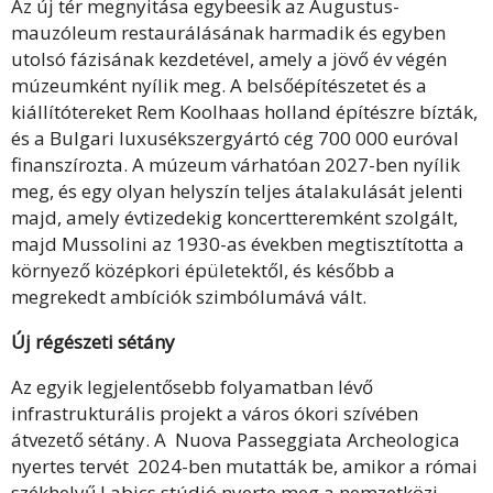
Az új tér megnyitása egybeesik az Augustus-
mauzóleum restaurálásának harmadik és egyben
utolsó fázisának kezdetével, amely a jövő év végén
múzeumként nyílik meg. A belsőépítészetet és a
kiállítótereket Rem Koolhaas holland építészre bízták,
és a Bulgari luxusékszergyártó cég 700 000 euróval
finanszírozta. A múzeum várhatóan 2027-ben nyílik
meg, és egy olyan helyszín teljes átalakulását jelenti
majd, amely évtizedekig koncertteremként szolgált,
majd Mussolini az 1930-as években megtisztította a
környező középkori épületektől, és később a
megrekedt ambíciók szimbólumává vált.
Új régészeti sétány
Az egyik legjelentősebb folyamatban lévő
infrastrukturális projekt a város ókori szívében
átvezető sétány. A Nuova Passeggiata Archeologica
nyertes tervét 2024-ben mutatták be, amikor a római
székhelyű Labics stúdió nyerte meg a nemzetközi