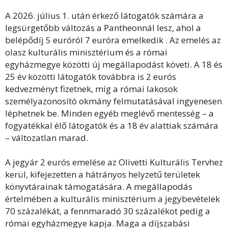
A 2026. július 1. után érkező látogatók számára a
legsürgetőbb változás a Pantheonnál lesz, ahol a
belépődíj 5 euróról 7 euróra emelkedik . Az emelés az
olasz kulturális minisztérium és a római
egyházmegye közötti új megállapodást követi. A 18 és
25 év közötti látogatók továbbra is 2 eurós
kedvezményt fizetnek, míg a római lakosok
személyazonosító okmány felmutatásával ingyenesen
léphetnek be. Minden egyéb meglévő mentesség – a
fogyatékkal élő látogatók és a 18 év alattiak számára
– változatlan marad.
A jegyár 2 eurós emelése az Olivetti Kulturális Tervhez
kerül, kifejezetten a hátrányos helyzetű területek
könyvtárainak támogatására. A megállapodás
értelmében a kulturális minisztérium a jegybevételek
70 százalékát, a fennmaradó 30 százalékot pedig a
római egyházmegye kapja. Maga a díjszabási