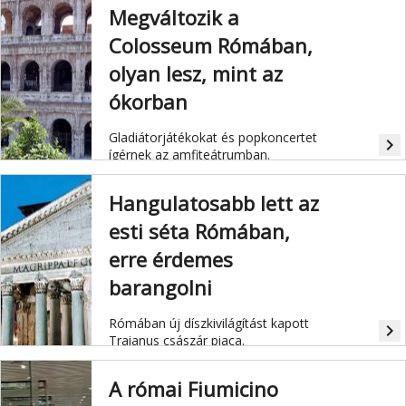
Megváltozik a
Colosseum Rómában,
olyan lesz, mint az
ókorban
Gladiátorjátékokat és popkoncertet
navigate_next
ígérnek az amfiteátrumban.
Hangulatosabb lett az
esti séta Rómában,
erre érdemes
barangolni
Rómában új díszkivilágítást kapott
navigate_next
Traianus császár piaca.
A római Fiumicino