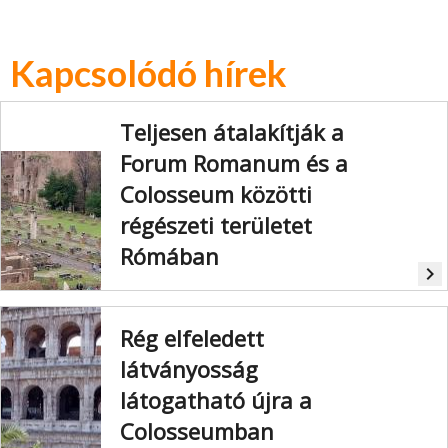
Kapcsolódó hírek
Teljesen átalakítják a
Forum Romanum és a
Colosseum közötti
régészeti területet
Rómában
navigate_next
Az olasz főváros a világ egyik
legrégebbi, szabadtéri régészeti
Rég elfeledett
területét őrzi.
látványosság
látogatható újra a
Colosseumban