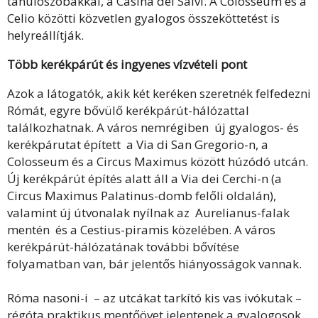
tanulószobákkal, a Casina del Salvi. A Colosseum és a
Celio közötti közvetlen gyalogos összeköttetést is
helyreállítják.
Több kerékpárút és ingyenes vízvételi pont
Azok a látogatók, akik két keréken szeretnék felfedezni
Rómát, egyre bővülő kerékpárút-hálózattal
találkozhatnak. A város nemrégiben új gyalogos- és
kerékpárutat épített a Via di San Gregorio-n, a
Colosseum és a Circus Maximus között húzódó utcán.
Új kerékpárút építés alatt áll a Via dei Cerchi-n (a
Circus Maximus Palatinus-domb felőli oldalán),
valamint új útvonalak nyílnak az Aurelianus-falak
mentén és a Cestius-piramis közelében. A város
kerékpárút-hálózatának további bővítése
folyamatban van, bár jelentős hiányosságok vannak.
Róma nasoni-i – az utcákat tarkító kis vas ivókutak –
régóta praktikus mentőövet jelentenek a gyalogosok