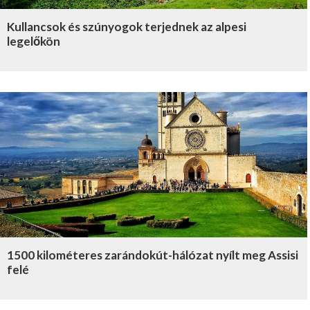
Kullancsok és szúnyogok terjednek az alpesi
legelőkön
1500 kilométeres zarándokút-hálózat nyílt meg Assisi
felé