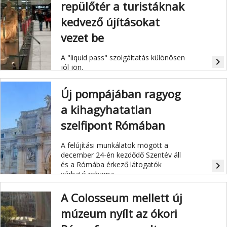
repülőtér a turistáknak
kedvező újításokat
vezet be
A "liquid pass" szolgáltatás különösen
navigate_next
jól jön.
Új pompájában ragyog
a kihagyhatatlan
szelfipont Rómában
A felújítási munkálatok mögött a
december 24-én kezdődő Szentév áll
és a Rómába érkező látogatók
navigate_next
várható rohama.
A Colosseum mellett új
múzeum nyílt az ókori