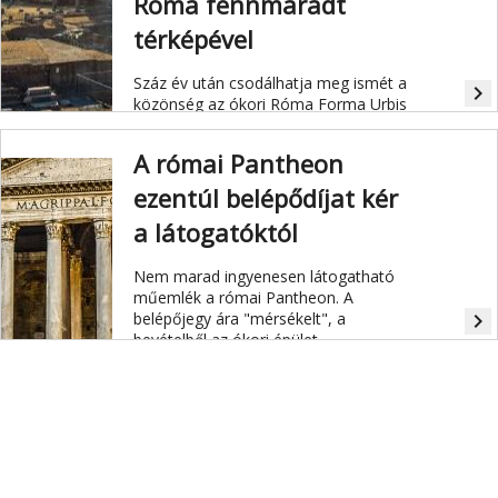
Róma fennmaradt
térképével
Száz év után csodálhatja meg ismét a
navigate_next
közönség az ókori Róma Forma Urbis
névvel ismert térképet.
A római Pantheon
ezentúl belépődíjat kér
a látogatóktól
Nem marad ingyenesen látogatható
műemlék a római Pantheon. A
belépőjegy ára "mérsékelt", a
navigate_next
bevételből az ókori épület
karbantartását fogják finanszírozni.