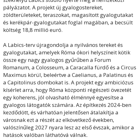
pályázatot. A projekt új gyalogostereket,
zöldterületeket, teraszokat, magasított gyalogutakat
és kerékpár-gyalogutakat foglal magában, a becsült
költség 18,8 millió euró.
A Labics-terv újragondolja a nyilvános tereket és
gyalogutakat, amelyek Róma ókori helyszíneit kötik
össze egy nagy gyalogos gyűrűben a Forum
Romanum, a Colosseum, a Caracalla fürdő és a Circus
Maximus körül, beleértve a Caelianus, a Palatinus és
a Capitolinus dombokat is. A projekt egy ambiciózus
kísérlet arra, hogy Róma központi régészeti övezetét
egy koherens, jól olvasható élménnyé egyesítse a
gyalogos látogatók számára. Az építkezés 2024-ben
kezdődött, és várhatóan jelentősen átalakítja a
városnak ezt a részét az elkövetkező években,
valószínűleg 2027 nyara lesz az első évszak, amikor a
hatások valóban láthatóvá válnak.