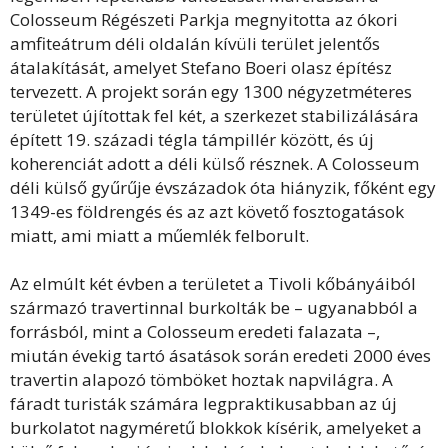
Colosseum Régészeti Parkja megnyitotta az ókori
amfiteátrum déli oldalán kívüli terület jelentős
átalakítását, amelyet Stefano Boeri olasz építész
tervezett. A projekt során egy 1300 négyzetméteres
területet újítottak fel két, a szerkezet stabilizálására
épített 19. századi tégla támpillér között, és új
koherenciát adott a déli külső résznek. A Colosseum
déli külső gyűrűje évszázadok óta hiányzik, főként egy
1349-es földrengés és az azt követő fosztogatások
miatt, ami miatt a műemlék felborult.
Az elmúlt két évben a területet a Tivoli kőbányáiból
származó travertinnal burkolták be – ugyanabból a
forrásból, mint a Colosseum eredeti falazata –,
miután évekig tartó ásatások során eredeti 2000 éves
travertin alapozó tömböket hoztak napvilágra. A
fáradt turisták számára legpraktikusabban az új
burkolatot nagyméretű blokkok kísérik, amelyeket a