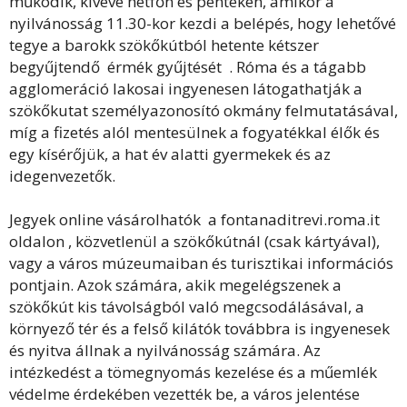
működik, kivéve hétfőn és pénteken, amikor a
nyilvánosság 11.30-kor kezdi a belépés, hogy lehetővé
tegye a barokk szökőkútból hetente kétszer
begyűjtendő érmék gyűjtését . Róma és a tágabb
agglomeráció lakosai ingyenesen látogathatják a
szökőkutat személyazonosító okmány felmutatásával,
míg a fizetés alól mentesülnek a fogyatékkal élők és
egy kísérőjük, a hat év alatti gyermekek és az
idegenvezetők.
Jegyek online vásárolhatók a fontanaditrevi.roma.it
oldalon , közvetlenül a szökőkútnál (csak kártyával),
vagy a város múzeumaiban és turisztikai információs
pontjain. Azok számára, akik megelégszenek a
szökőkút kis távolságból való megcsodálásával, a
környező tér és a felső kilátók továbbra is ingyenesek
és nyitva állnak a nyilvánosság számára. Az
intézkedést a tömegnyomás kezelése és a műemlék
védelme érdekében vezették be, a város jelentése