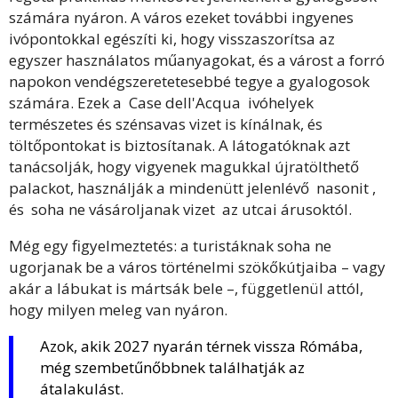
számára nyáron. A város ezeket további ingyenes
ivópontokkal egészíti ki, hogy visszaszorítsa az
egyszer használatos műanyagokat, és a várost a forró
napokon vendégszeretetesebbé tegye a gyalogosok
számára. Ezek a Case dell'Acqua ivóhelyek
természetes és szénsavas vizet is kínálnak, és
töltőpontokat is biztosítanak. A látogatóknak azt
tanácsolják, hogy vigyenek magukkal újratölthető
palackot, használják a mindenütt jelenlévő nasonit ,
és soha ne vásároljanak vizet az utcai árusoktól.
Még egy figyelmeztetés: a turistáknak soha ne
ugorjanak be a város történelmi szökőkútjaiba – vagy
akár a lábukat is mártsák bele –, függetlenül attól,
hogy milyen meleg van nyáron.
Azok, akik 2027 nyarán térnek vissza Rómába,
még szembetűnőbbnek találhatják az
átalakulást.