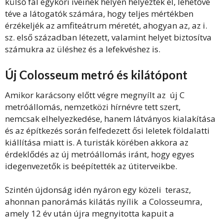
külső fal egykori íveinek helyén helyeztek el, lehetővé
téve a látogatók számára, hogy teljes mértékben
érzékeljék az amfiteátrum méretét, ahogyan az, az i.
sz. első században létezett, valamint helyet biztosítva
számukra az üléshez és a lefekvéshez is.
Új Colosseum metró és kilátópont
Amikor karácsony előtt végre megnyílt az új C
metróállomás, nemzetközi hírnévre tett szert,
nemcsak elhelyezkedése, hanem látványos kialakítása
és az építkezés során felfedezett ősi leletek földalatti
kiállítása miatt is. A turisták körében akkora az
érdeklődés az új metróállomás iránt, hogy egyes
idegenvezetők is beépítették az útiterveikbe.
Szintén újdonság idén nyáron egy közeli terasz,
ahonnan panorámás kilátás nyílik a Colosseumra,
amely 12 év után újra megnyitotta kapuit a