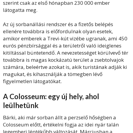
szerint csak az első hónapban 230 000 ember
látogatta meg.
Az új sorbanállási rendszer és a fizetős belépés
ellenére továbbra is előfordulnak olyan esetek,
amikor emberek a Trevi-kút vizébe ugranak, ami 450
eurós pénzbírsággal és a területről való ideiglenes
kitiltással büntetendő. A nevezetességet körülvevő tér
továbbra is magas kockázatú terület a zsebtolvajok
számára, beleértve azokat is, akik turistának adják ki
magukat, és kihasználják a tömegben lévő
figyelmetlen látogatókat.
A Colosseum: egy új hely, ahol
leülhetünk
Bárki, aki már sorban állt a perzselő hőségben a
Colosseum előtt, értékelni fogja az idei nyár talán
legemberi léptékűbb változását. Márciusban a