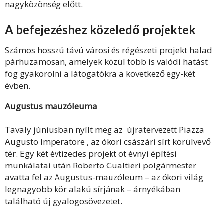
nagyközönség előtt.
A befejezéshez közeledő projektek
Számos hosszú távú városi és régészeti projekt halad
párhuzamosan, amelyek közül több is valódi hatást
fog gyakorolni a látogatókra a következő egy-két
évben.
Augustus mauzóleuma
Tavaly júniusban nyílt meg az újratervezett Piazza
Augusto Imperatore , az ókori császári sírt körülvevő
tér. Egy két évtizedes projekt öt évnyi építési
munkálatai után Roberto Gualtieri polgármester
avatta fel az Augustus-mauzóleum – az ókori világ
legnagyobb kör alakú sírjának – árnyékában
található új gyalogosövezetet.