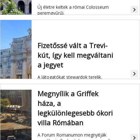
Új életre keltek a római Colosseum
navigate_next
peremgyűrűi.
Fizetőssé vált a Trevi-
kút, így kell megváltani
a jegyet
navigate_next
A látogatókat stewardok terelik.
Megnyílik a Griffek
háza, a
legkülönlegesebb ókori
villa Rómában
A Forum Romanumon megnyitják
navigate_next