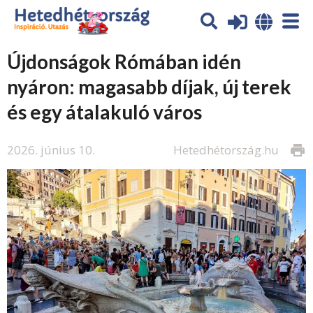
Újdonságok Rómában idén
nyáron: magasabb díjak, új terek
és egy átalakuló város
2026. június 10.
Hetedhétország.hu
print