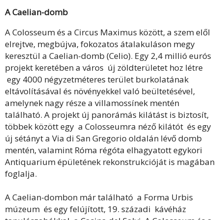
A Caelian-domb
A Colosseum és a Circus Maximus között, a szem elől
elrejtve, megbújva, fokozatos átalakuláson megy
keresztül a Caelian-domb (Celio). Egy 2,4 millió eurós
projekt keretében a város új zöldterületet hoz létre
egy 4000 négyzetméteres terület burkolatának
eltávolításával és növényekkel való beültetésével,
amelynek nagy része a villamossínek mentén
található. A projekt új panorámás kilátást is biztosít,
többek között egy a Colosseumra néző kilátót és egy
új sétányt a Via di San Gregorio oldalán lévő domb
mentén, valamint Róma régóta elhagyatott egykori
Antiquarium épületének rekonstrukcióját is magában
foglalja.
A Caelian-dombon már található a Forma Urbis
múzeum és egy felújított, 19. századi kávéház