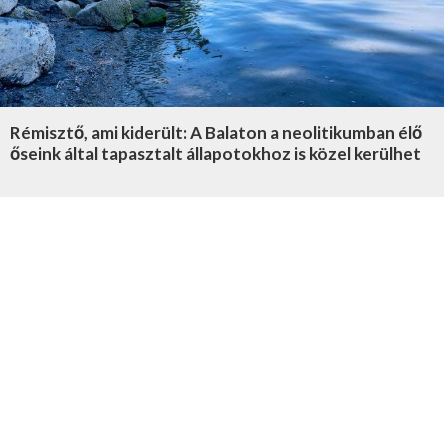
Rémisztő, ami kiderült: A Balaton a neolitikumban élő
őseink által tapasztalt állapotokhoz is közel kerülhet