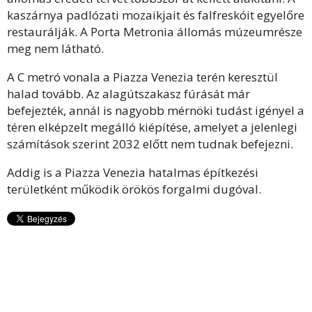
kaszárnya padlózati mozaikjait és falfreskóit egyelőre
restaurálják. A Porta Metronia állomás múzeumrésze
meg nem látható.
A C metró vonala a Piazza Venezia terén keresztül
halad tovább. Az alagútszakasz fúrását már
befejezték, annál is nagyobb mérnöki tudást igényel a
téren elképzelt megálló kiépítése, amelyet a jelenlegi
számítások szerint 2032 előtt nem tudnak befejezni.
Addig is a Piazza Venezia hatalmas építkezési
területként működik örökös forgalmi dugóval.