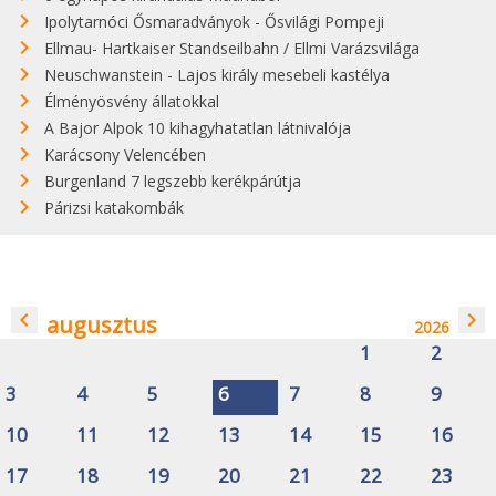
Ipolytarnóci Ősmaradványok - Ősvilági Pompeji
Ellmau- Hartkaiser Standseilbahn / Ellmi Varázsvilága
Neuschwanstein - Lajos király mesebeli kastélya
Élményösvény állatokkal
A Bajor Alpok 10 kihagyhatatlan látnivalója
Karácsony Velencében
Burgenland 7 legszebb kerékpárútja
Párizsi katakombák
navigate_before
navigate_next
augusztus
2026
1
2
3
4
5
6
7
8
9
10
11
12
13
14
15
16
17
18
19
20
21
22
23