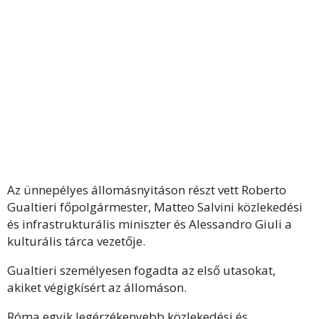
Az ünnepélyes állomásnyitáson részt vett Roberto
Gualtieri főpolgármester, Matteo Salvini közlekedési
és infrastrukturális miniszter és Alessandro Giuli a
kulturális tárca vezetője.
Gualtieri személyesen fogadta az első utasokat,
akiket végigkísért az állomáson.
Róma egyik legérzékenyebb közlekedési és