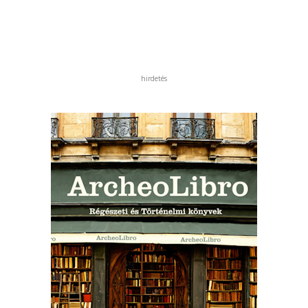
hirdetés