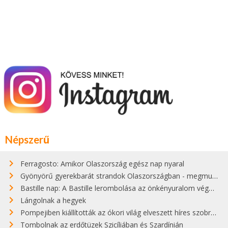
Népszerű
Ferragosto: Amikor Olaszország egész nap nyaral
Gyönyörű gyerekbarát strandok Olaszországban - megmutatjuk a 15 legjobbat
Bastille nap: A Bastille lerombolása az önkényuralom végét jelentette
Lángolnak a hegyek
Pompejiben kiállították az ókori világ elveszett híres szobrának másolatát
Tombolnak az erdőtüzek Szicíliában és Szardínián