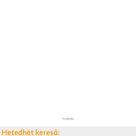
hirdetés
Hetedhét kereső: