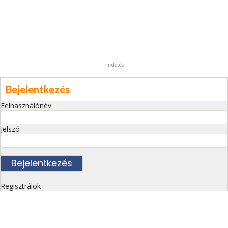
hirdetés
Bejelentkezés
Felhasználónév
Jelszó
Regisztrálok