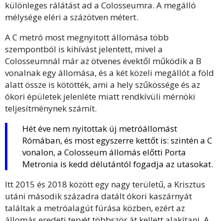
különleges rálátást ad a Colosseumra. A megálló
mélysége eléri a százötven métert.
A C metró most megnyitott állomása több
szempontból is kihívást jelentett, mivel a
Colosseumnál már az ötvenes évektől működik a B
vonalnak egy állomása, és a két közeli megállót a föld
alatt össze is kötötték, ami a hely szűkössége és az
ókori épületek jelenléte miatt rendkívüli mérnöki
teljesítménynek számít.
Hét éve nem nyitottak új metróállomást
Rómában, és most egyszerre kettőt is: szintén a C
vonalon, a Colosseum állomás előtti Porta
Metronia is kedd délutántól fogadja az utasokat.
Itt 2015 és 2018 között egy nagy területű, a Krisztus
utáni második századra datált ókori kaszárnyát
találtak a metróalagút fúrása közben, ezért az
állomás eredeti tervét többször át kellett alakítani. A