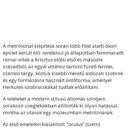
A metróvonal kiépítése során több föld alatti ókori
épület került elő: rendkívül jó állapotban fennmaradt
római villák a Krisztus előtti első és második
századból, az egyik villához tartozó fürdő termei,
számos tárgy, köztük kisebb méretű áldozati szobrok
és egy formázásra használt öntőforma, amellyel
Herkules-szobrocskákat tudtak előállítani.
A leleteket a modern stílusú állomás szintjein
sorakozó üvegtékákban állították ki olyan hatással,
mintha az utasok egy múzeumban metróznának.
Az első emeleten kialakított "
oculus
" (szem)