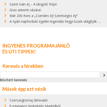
Szent Iván-éj – A lángoló folyó
Graz adventi vásárai
Már 200 éves a „Csendes éj! Szentséges éj!”
A nyári napforduló éjjelén legendás hegyi tüzek világítják meg Zugspitzét
INGYENES PROGRAMAJÁNLÓ
ÉS ÚTI TIPPEK!
Keresés a hírekben
navigate_next
Bővített keresés
Mások épp ezt nézik
Cserszegtomaj látnivalói
6 egynapos kirándulás Madridból