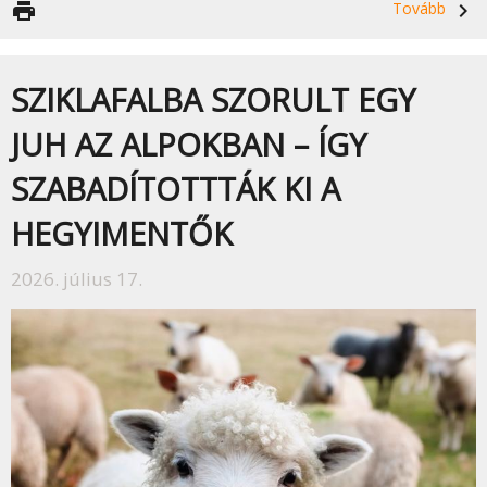
print
Tovább
navigate_next
SZIKLAFALBA SZORULT EGY
JUH AZ ALPOKBAN – ÍGY
SZABADÍTOTTTÁK KI A
HEGYIMENTŐK
2026. július 17.