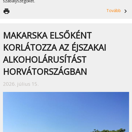
szabályszegőket.
print
Tovább
navigate_next
MAKARSKA ELSŐKÉNT
KORLÁTOZZA AZ ÉJSZAKAI
ALKOHOLÁRUSÍTÁST
HORVÁTORSZÁGBAN
2026. július 15.