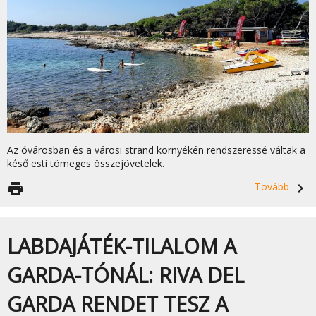
Az óvárosban és a városi strand környékén rendszeressé váltak a
késő esti tömeges összejövetelek.
print
Tovább
navigate_next
LABDAJÁTÉK-TILALOM A
GARDA-TÓNÁL: RIVA DEL
GARDA RENDET TESZ A