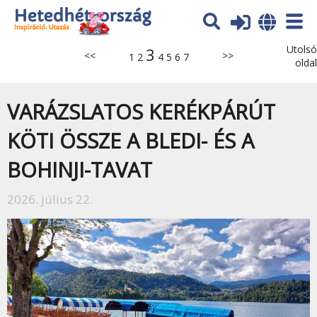
Utolsó
3
<<
>>
1
2
4
5
6
7
oldal
VARÁZSLATOS KERÉKPÁRÚT
KÖTI ÖSSZE A BLEDI- ÉS A
BOHINJI-TAVAT
2026. július 22.