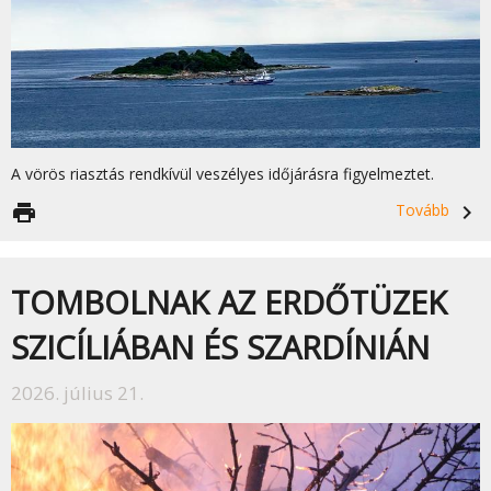
A vörös riasztás rendkívül veszélyes időjárásra figyelmeztet.
print
Tovább
navigate_next
TOMBOLNAK AZ ERDŐTÜZEK
SZICÍLIÁBAN ÉS SZARDÍNIÁN
2026. július 21.