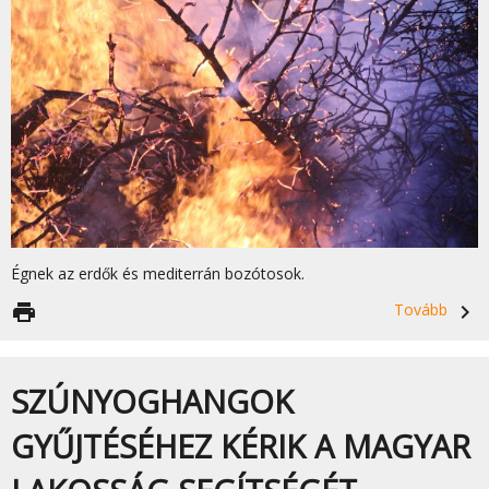
Égnek az erdők és mediterrán bozótosok.
print
Tovább
navigate_next
SZÚNYOGHANGOK
GYŰJTÉSÉHEZ KÉRIK A MAGYAR