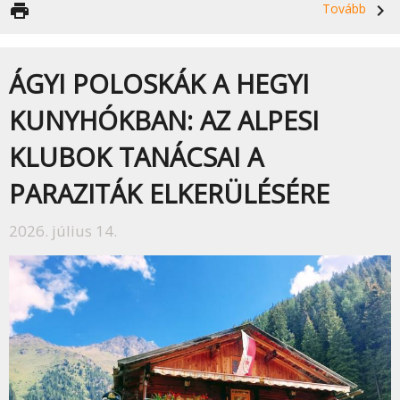
print
Tovább
navigate_next
ÁGYI POLOSKÁK A HEGYI
KUNYHÓKBAN: AZ ALPESI
KLUBOK TANÁCSAI A
PARAZITÁK ELKERÜLÉSÉRE
2026. július 14.