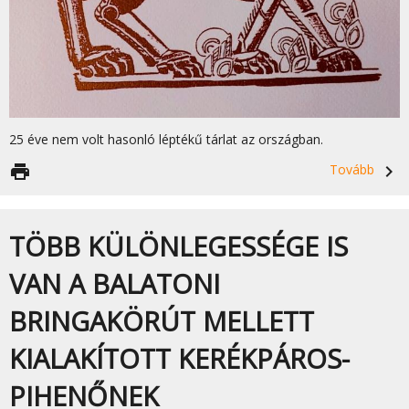
25 éve nem volt hasonló léptékű tárlat az országban.
print
Tovább
navigate_next
TÖBB KÜLÖNLEGESSÉGE IS
VAN A BALATONI
BRINGAKÖRÚT MELLETT
KIALAKÍTOTT KERÉKPÁROS-
PIHENŐNEK