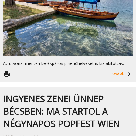
Az útvonal mentén kerékpáros pihenőhelyeket is kialakítottak.
print
Tovább
navigate_next
INGYENES ZENEI ÜNNEP
BÉCSBEN: MA STARTOL A
NÉGYNAPOS POPFEST WIEN