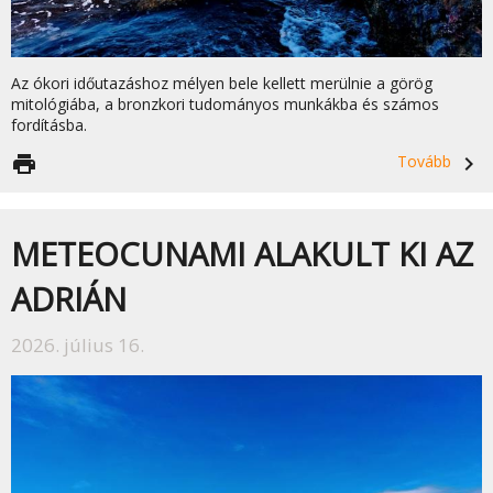
Az ókori időutazáshoz mélyen bele kellett merülnie a görög
mitológiába, a bronzkori tudományos munkákba és számos
fordításba.
print
Tovább
navigate_next
METEOCUNAMI ALAKULT KI AZ
ADRIÁN
2026. július 16.