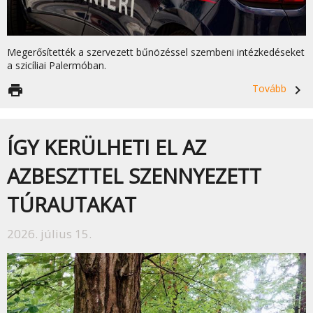
Megerősítették a szervezett bűnözéssel szembeni intézkedéseket
a szicíliai Palermóban.
print
Tovább
navigate_next
ÍGY KERÜLHETI EL AZ
AZBESZTTEL SZENNYEZETT
TÚRAUTAKAT
2026. július 15.