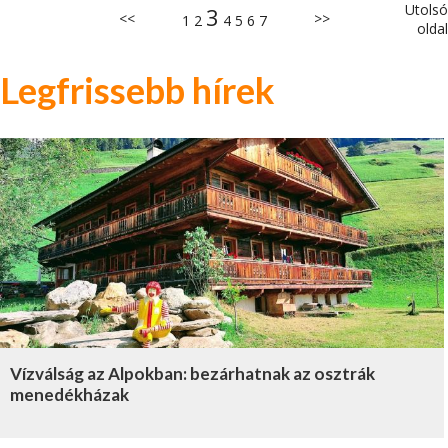
Utolsó
3
<<
>>
1
2
4
5
6
7
oldal
Legfrissebb hírek
Vízválság az Alpokban: bezárhatnak az osztrák
menedékházak