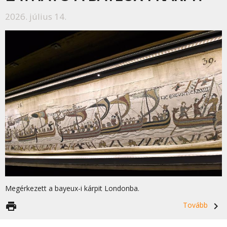
2026. július 14.
Megérkezett a bayeux-i kárpit Londonba.
print
Tovább
navigate_next