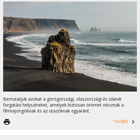
Bemutatjuk azokat a görögországi, olaszországi és izlandi
forgatási helyszíneket, amelyek biztosan örömet okoznak a
filmrajongóknak és az utazóknak egyaránt.
print
Tovább
navigate_next