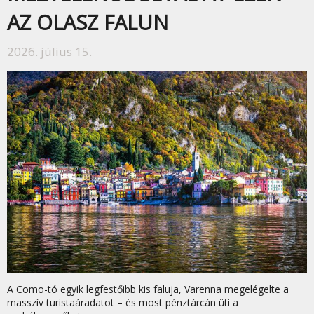
AZ OLASZ FALUN
2026. július 15.
A Como-tó egyik legfestőibb kis faluja, Varenna megelégelte a
masszív turistaáradatot – és most pénztárcán üti a