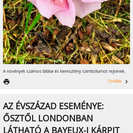
A növények számos bibliai és keresztény szimbólumot rejtenek.
print
Tovább
navigate_next
AZ ÉVSZÁZAD ESEMÉNYE:
ŐSZTŐL LONDONBAN
LÁTHATÓ A BAYEUX-I KÁRPIT