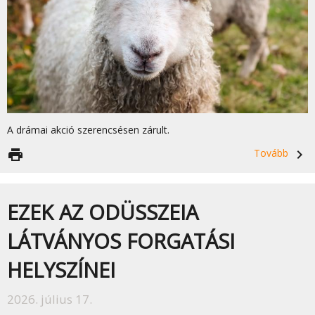
A drámai akció szerencsésen zárult.
print
Tovább
navigate_next
EZEK AZ ODÜSSZEIA
LÁTVÁNYOS FORGATÁSI
HELYSZÍNEI
2026. július 17.