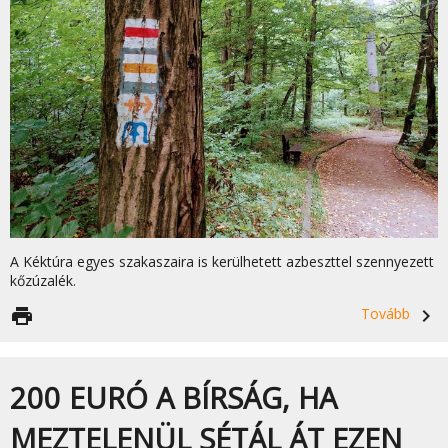
A Kéktúra egyes szakaszaira is kerülhetett azbeszttel szennyezett
kőzúzalék.
print
Tovább
navigate_next
200 EURÓ A BÍRSÁG, HA
MEZTELENÜL SÉTÁL ÁT EZEN