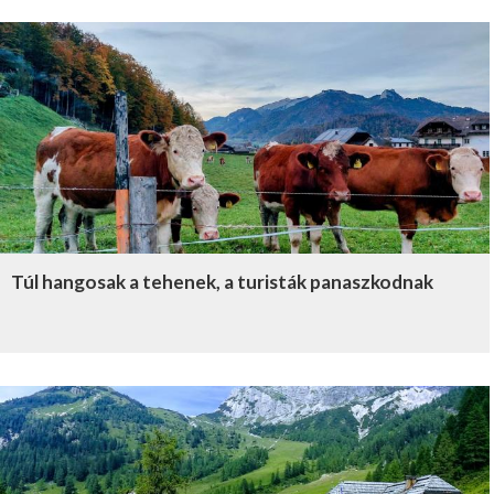
Túl hangosak a tehenek, a turisták panaszkodnak