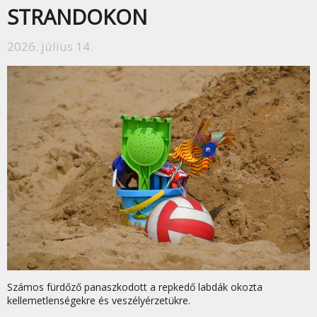
STRANDOKON
2026. július 14.
Számos fürdőző panaszkodott a repkedő labdák okozta
kellemetlenségekre és veszélyérzetükre.