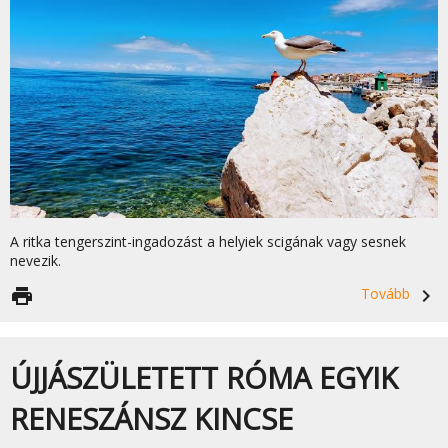
A ritka tengerszint-ingadozást a helyiek scigának vagy sesnek
nevezik.
print
Tovább
navigate_next
ÚJJÁSZÜLETETT RÓMA EGYIK
RENESZÁNSZ KINCSE