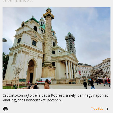
2026. július 22.
Csütörtökön rajtolt el a bécsi Popfest, amely idén négy napon át
kínál ingyenes koncerteket Bécsben.
print
Tovább
navigate_next