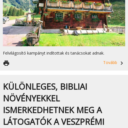
Felvilágosító kampányt indítottak és tanácsokat adnak.
print
Tovább
navigate_next
KÜLÖNLEGES, BIBLIAI
NÖVÉNYEKKEL
ISMERKEDHETNEK MEG A
LÁTOGATÓK A VESZPRÉMI